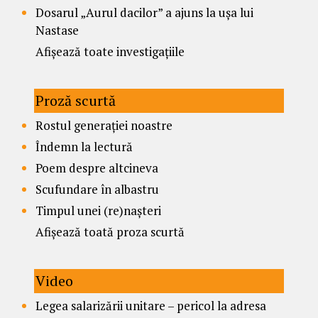
Dosarul „Aurul dacilor” a ajuns la ușa lui
Nastase
Afișează toate investigațiile
Proză scurtă
Rostul generației noastre
Îndemn la lectură
Poem despre altcineva
Scufundare în albastru
Timpul unei (re)nașteri
Afișează toată proza scurtă
Video
Legea salarizării unitare – pericol la adresa