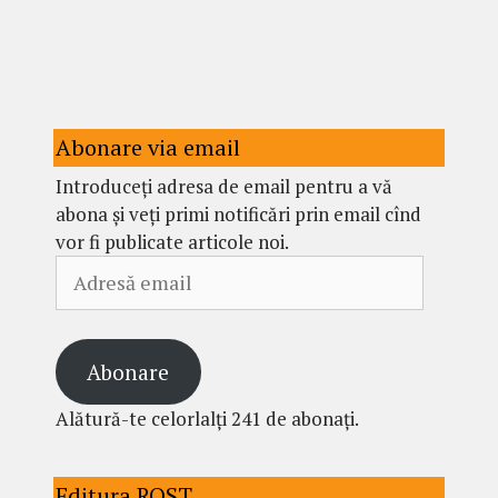
Abonare via email
Introduceți adresa de email pentru a vă
abona și veți primi notificări prin email cînd
vor fi publicate articole noi.
Adresă
email
Abonare
Alătură-te celorlalți 241 de abonați.
Editura ROST