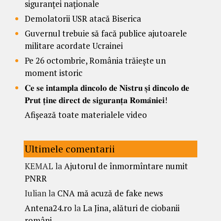
siguranței naționale
Demolatorii USR atacă Biserica
Guvernul trebuie să facă publice ajutoarele
militare acordate Ucrainei
Pe 26 octombrie, România trăiește un
moment istoric
𝐂𝐞 𝐬𝐞 𝐢𝐧𝐭𝐚𝐦𝐩𝐥𝐚 𝐝𝐢𝐧𝐜𝐨𝐥𝐨 𝐝𝐞 𝐍𝐢𝐬𝐭𝐫𝐮 𝐬̦𝐢 𝐝𝐢𝐧𝐜𝐨𝐥𝐨 𝐝𝐞
𝐏𝐫𝐮𝐭 𝐭̦𝐢𝐧𝐞 𝐝𝐢𝐫𝐞𝐜𝐭 𝐝𝐞 𝐬𝐢𝐠𝐮𝐫𝐚𝐧𝐭̦𝐚 𝐑𝐨𝐦𝐚̂𝐧𝐢𝐞𝐢!
Afișează toate materialele video
Ultimele comentarii
KEMAL
la
Ajutorul de înmormîntare numit
PNRR
Iulian
la
CNA mă acuză de fake news
Antena24.ro
la
La Jina, alături de ciobanii
români