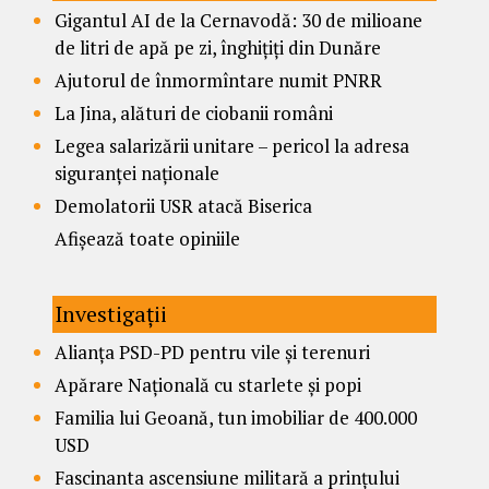
Gigantul AI de la Cernavodă: 30 de milioane
de litri de apă pe zi, înghițiți din Dunăre
Ajutorul de înmormîntare numit PNRR
La Jina, alături de ciobanii români
Legea salarizării unitare – pericol la adresa
siguranței naționale
Demolatorii USR atacă Biserica
Afișează toate opiniile
Investigații
Alianța PSD-PD pentru vile și terenuri
Apărare Națională cu starlete și popi
Familia lui Geoană, tun imobiliar de 400.000
USD
Fascinanta ascensiune militară a prințului