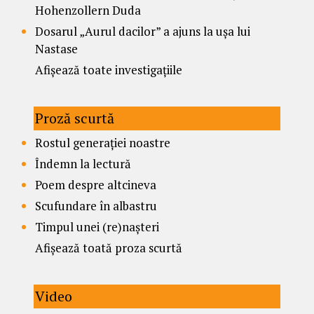
Hohenzollern Duda
Dosarul „Aurul dacilor” a ajuns la ușa lui
Nastase
Afișează toate investigațiile
Proză scurtă
Rostul generației noastre
Îndemn la lectură
Poem despre altcineva
Scufundare în albastru
Timpul unei (re)nașteri
Afișează toată proza scurtă
Video