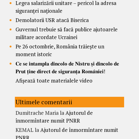
Legea salarizării unitare – pericol la adresa
siguranței naționale
Demolatorii USR atacă Biserica
Guvernul trebuie să facă publice ajutoarele
militare acordate Ucrainei
Pe 26 octombrie, România trăiește un
moment istoric
𝐂𝐞 𝐬𝐞 𝐢𝐧𝐭𝐚𝐦𝐩𝐥𝐚 𝐝𝐢𝐧𝐜𝐨𝐥𝐨 𝐝𝐞 𝐍𝐢𝐬𝐭𝐫𝐮 𝐬̦𝐢 𝐝𝐢𝐧𝐜𝐨𝐥𝐨 𝐝𝐞
𝐏𝐫𝐮𝐭 𝐭̦𝐢𝐧𝐞 𝐝𝐢𝐫𝐞𝐜𝐭 𝐝𝐞 𝐬𝐢𝐠𝐮𝐫𝐚𝐧𝐭̦𝐚 𝐑𝐨𝐦𝐚̂𝐧𝐢𝐞𝐢!
Afișează toate materialele video
Ultimele comentarii
Dumitrache Maria
la
Ajutorul de
înmormîntare numit PNRR
KEMAL
la
Ajutorul de înmormîntare numit
PNRR