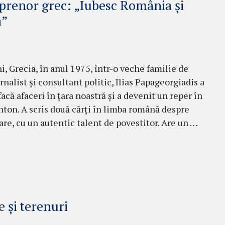
eprenor grec: „Iubesc România şi
a”
i, Grecia, în anul 1975, într-o veche familie de
r­nalist şi consultant politic, Ilias Papageor­gia­dis a
facă afaceri în ţara noastră şi a devenit un reper în
hton. A scris două cărţi în limba română despre
liare, cu un autentic talent de povestitor. Are un …
 și terenuri