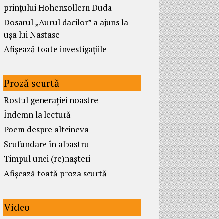
prințului Hohenzollern Duda
Dosarul „Aurul dacilor” a ajuns la
ușa lui Nastase
Afișează toate investigațiile
Proză scurtă
Rostul generației noastre
Îndemn la lectură
Poem despre altcineva
Scufundare în albastru
Timpul unei (re)nașteri
Afișează toată proza scurtă
Video