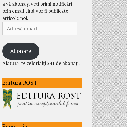
a vă abona și veți primi notificări
prin email cînd vor fi publicate
articole noi.
Adresă
email
Abonare
Alătură-te celorlalți 241 de abonați.
Editura ROST
Reportaje