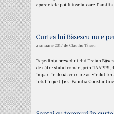
aparentele pot fi inselatoare. Famili
Curtea lui Băsescu nu e pe
5 ianuarie 2017
de
Claudiu Târziu
Reședința președintelui Traian Băsescu
de către statul român, prin RAAPPS, d
împart în două: cei care au vîndut ter
totul în justiție. Familia Constantin
Șantaj cu terenuri în curte