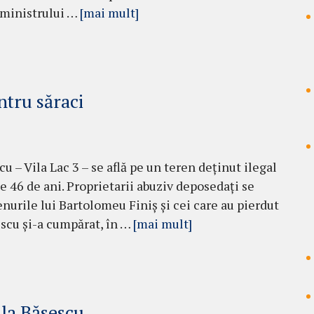
a ministrului …
[mai mult]
ntru săraci
 – Vila Lac 3 – se află pe un teren deținut ilegal
e 46 de ani. Proprietarii abuziv deposedați se
enurile lui Bartolomeu Finiș și cei care au pierdut
escu și-a cumpărat, în …
[mai mult]
 la Băsescu