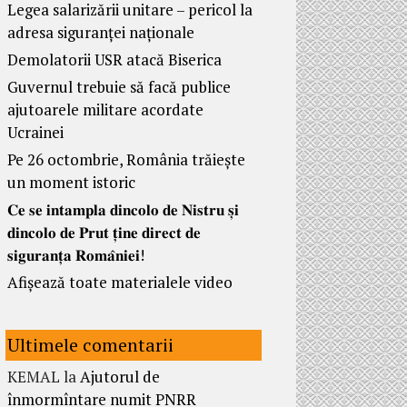
Legea salarizării unitare – pericol la
adresa siguranței naționale
Demolatorii USR atacă Biserica
Guvernul trebuie să facă publice
ajutoarele militare acordate
Ucrainei
Pe 26 octombrie, România trăiește
un moment istoric
𝐂𝐞 𝐬𝐞 𝐢𝐧𝐭𝐚𝐦𝐩𝐥𝐚 𝐝𝐢𝐧𝐜𝐨𝐥𝐨 𝐝𝐞 𝐍𝐢𝐬𝐭𝐫𝐮 𝐬̦𝐢
𝐝𝐢𝐧𝐜𝐨𝐥𝐨 𝐝𝐞 𝐏𝐫𝐮𝐭 𝐭̦𝐢𝐧𝐞 𝐝𝐢𝐫𝐞𝐜𝐭 𝐝𝐞
𝐬𝐢𝐠𝐮𝐫𝐚𝐧𝐭̦𝐚 𝐑𝐨𝐦𝐚̂𝐧𝐢𝐞𝐢!
Afișează toate materialele video
Ultimele comentarii
KEMAL
la
Ajutorul de
înmormîntare numit PNRR