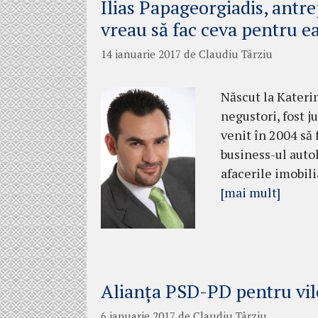
Ilias Papageorgiadis, antr
vreau să fac ceva pentru e
14 ianuarie 2017
de
Claudiu Târziu
Născut la Katerin
negustori, fost ju
venit în 2004 să 
business-ul auto
afacerile imo­bi­
[mai mult]
Alianța PSD-PD pentru vile
6 ianuarie 2017
de
Claudiu Târziu