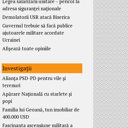
Legea salarizării unitare – pericol la
adresa siguranței naționale
Demolatorii USR atacă Biserica
Guvernul trebuie să facă publice
ajutoarele militare acordate
Ucrainei
Afișează toate opiniile
Investigații
Alianța PSD-PD pentru vile și
terenuri
Apărare Națională cu starlete și
popi
Familia lui Geoană, tun imobiliar de
400.000 USD
Fascinanta ascensiune militară a