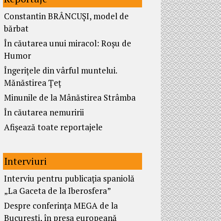
Constantin BRÂNCUȘI, model de
bărbat
În căutarea unui miracol: Roșu de
Humor
Îngerițele din vârful muntelui.
Mănăstirea Țeț
Minunile de la Mânăstirea Strâmba
În căutarea nemuririi
Afișează toate reportajele
Interviuri
Interviu pentru publicația spaniolă
„La Gaceta de la Iberosfera”
Despre conferința MEGA de la
București, în presa europeană