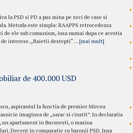
va la PSD si PD a pus mina pe zeci de case si
tala. Metoda este simpla: RAAPPS retrocedeaza
ti de ele sub comunism, insa numai dupa ce acestia
i de interese. „Baietii destepti“ …
[mai mult]
obiliar de 400.000 USD
escu, aspirantul la functia de premier Mircea
asnicie imaginea de „sarac si cinstit”. In declaratia
, un apartament in Bucuresti, o masina
ari. Decent in comparatie cu baronii PSD. Insa