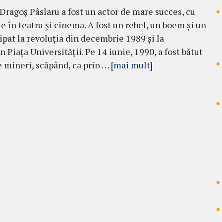
Dragoş Pâslaru a fost un actor de mare succes, cu
 în teatru şi cinema. A fost un rebel, un boem şi un
icipat la revoluţia din decembrie 1989 şi la
 Piaţa Universităţii. Pe 14 iu­nie, 1990, a fost bătut
de mineri, scă­pând, ca prin …
[mai mult]