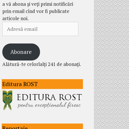
a vă abona și veți primi notificări
prin email cînd vor fi publicate
articole noi.
Adresă
email
Abonare
Alătură-te celorlalți 241 de abonați.
Editura ROST
Reportaje