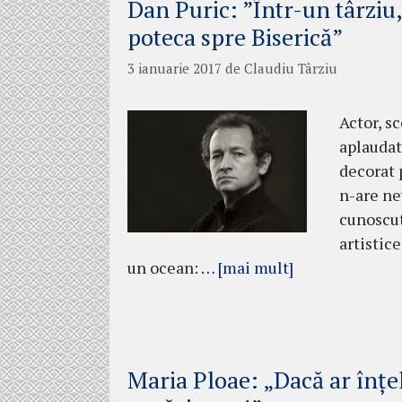
Dan Puric: ”Într-un târziu
poteca spre Biserică”
3 ianuarie 2017
de
Claudiu Târziu
Actor, s
aplaudate
decorat 
n-are ne
cunoscut
artistice
un ocean: …
[mai mult]
Maria Ploae: „Dacă ar înțe