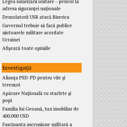
Legea salarizării unitare – pericol la
adresa siguranței naționale
Demolatorii USR atacă Biserica
Guvernul trebuie să facă publice
ajutoarele militare acordate
Ucrainei
Afișează toate opiniile
Investigații
Alianța PSD-PD pentru vile și
terenuri
Apărare Națională cu starlete și
popi
Familia lui Geoană, tun imobiliar de
400.000 USD
Fascinanta ascensiune militară a