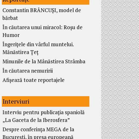
Constantin BRÂNCUȘI, model de
bărbat
În căutarea unui miracol: Roșu de
Humor
Îngerițele din vârful muntelui.
Mănăstirea Țeț
Minunile de la Mânăstirea Strâmba
În căutarea nemuririi
Afișează toate reportajele
Interviuri
Interviu pentru publicația spaniolă
„La Gaceta de la Iberosfera”
Despre conferința MEGA de la
București, în presa europeană