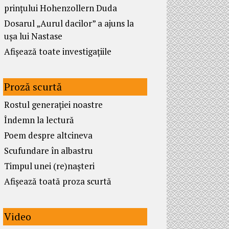
prințului Hohenzollern Duda
Dosarul „Aurul dacilor” a ajuns la
ușa lui Nastase
Afișează toate investigațiile
Proză scurtă
Rostul generației noastre
Îndemn la lectură
Poem despre altcineva
Scufundare în albastru
Timpul unei (re)nașteri
Afișează toată proza scurtă
Video