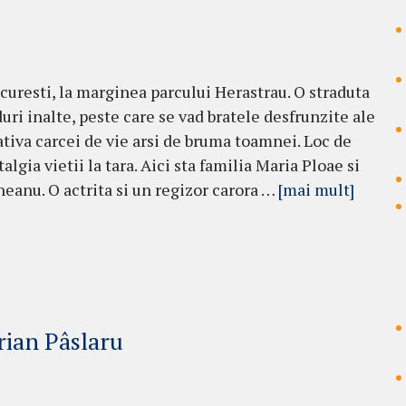
curesti, la marginea parcului Herastrau. O straduta
uri inalte, peste care se vad bratele desfrunzite ale
ativa carcei de vie arsi de bruma toamnei. Loc de
lgia vietii la tara. Aici sta familia Maria Ploae si
eanu. O actrita si un regizor carora …
[mai mult]
rian Pâslaru