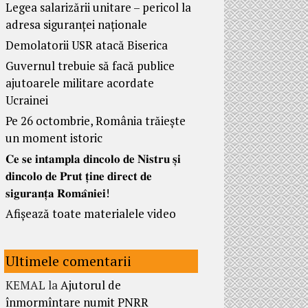
Legea salarizării unitare – pericol la
adresa siguranței naționale
Demolatorii USR atacă Biserica
Guvernul trebuie să facă publice
ajutoarele militare acordate
Ucrainei
Pe 26 octombrie, România trăiește
un moment istoric
𝐂𝐞 𝐬𝐞 𝐢𝐧𝐭𝐚𝐦𝐩𝐥𝐚 𝐝𝐢𝐧𝐜𝐨𝐥𝐨 𝐝𝐞 𝐍𝐢𝐬𝐭𝐫𝐮 𝐬̦𝐢
𝐝𝐢𝐧𝐜𝐨𝐥𝐨 𝐝𝐞 𝐏𝐫𝐮𝐭 𝐭̦𝐢𝐧𝐞 𝐝𝐢𝐫𝐞𝐜𝐭 𝐝𝐞
𝐬𝐢𝐠𝐮𝐫𝐚𝐧𝐭̦𝐚 𝐑𝐨𝐦𝐚̂𝐧𝐢𝐞𝐢!
Afișează toate materialele video
Ultimele comentarii
KEMAL
la
Ajutorul de
înmormîntare numit PNRR