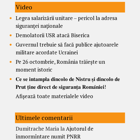
Video
Legea salarizării unitare – pericol la adresa
siguranței naționale
Demolatorii USR atacă Biserica
Guvernul trebuie să facă publice ajutoarele
militare acordate Ucrainei
Pe 26 octombrie, România trăiește un
moment istoric
𝐂𝐞 𝐬𝐞 𝐢𝐧𝐭𝐚𝐦𝐩𝐥𝐚 𝐝𝐢𝐧𝐜𝐨𝐥𝐨 𝐝𝐞 𝐍𝐢𝐬𝐭𝐫𝐮 𝐬̦𝐢 𝐝𝐢𝐧𝐜𝐨𝐥𝐨 𝐝𝐞
𝐏𝐫𝐮𝐭 𝐭̦𝐢𝐧𝐞 𝐝𝐢𝐫𝐞𝐜𝐭 𝐝𝐞 𝐬𝐢𝐠𝐮𝐫𝐚𝐧𝐭̦𝐚 𝐑𝐨𝐦𝐚̂𝐧𝐢𝐞𝐢!
Afișează toate materialele video
Ultimele comentarii
Dumitrache Maria
la
Ajutorul de
înmormîntare numit PNRR