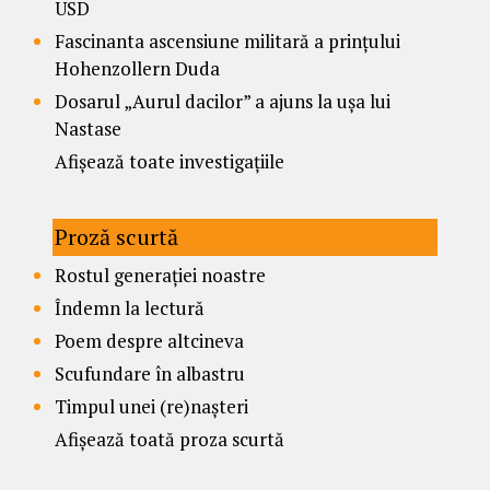
USD
Fascinanta ascensiune militară a prințului
Hohenzollern Duda
Dosarul „Aurul dacilor” a ajuns la ușa lui
Nastase
Afișează toate investigațiile
Proză scurtă
Rostul generației noastre
Îndemn la lectură
Poem despre altcineva
Scufundare în albastru
Timpul unei (re)nașteri
Afișează toată proza scurtă