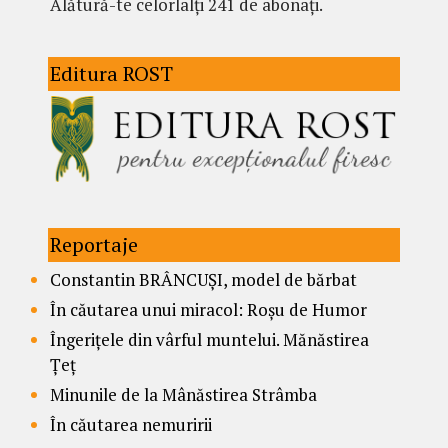
Alătură-te celorlalți 241 de abonați.
Editura ROST
Reportaje
Constantin BRÂNCUȘI, model de bărbat
În căutarea unui miracol: Roșu de Humor
Îngerițele din vârful muntelui. Mănăstirea
Țeț
Minunile de la Mânăstirea Strâmba
În căutarea nemuririi