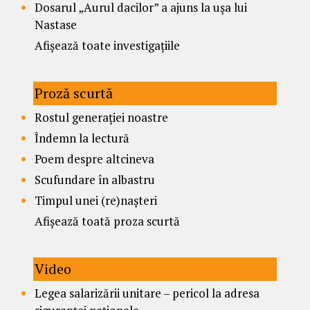
Dosarul „Aurul dacilor” a ajuns la ușa lui
Nastase
Afișează toate investigațiile
Proză scurtă
Rostul generației noastre
Îndemn la lectură
Poem despre altcineva
Scufundare în albastru
Timpul unei (re)nașteri
Afișează toată proza scurtă
Video
Legea salarizării unitare – pericol la adresa