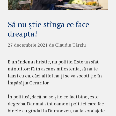
Să nu știe stînga ce face
dreapta!
27 decembrie 2021
de
Claudiu Târziu
E un îndemn hristic, nu politic. Este un sfat
mîntuitor: fă în ascuns milostenia, să nu te
lauzi cu ea, căci altfel nu ți se va socoti ție în
Împărăția Cerurilor.
În politică, dacă nu se știe ce faci bine, este
degeaba. Dar mai sînt oameni politici care fac
binele cu gîndul la Dumnezeu, nu la sondajele