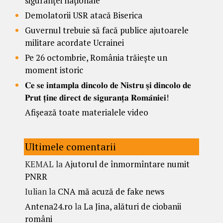
siguranței naționale
Demolatorii USR atacă Biserica
Guvernul trebuie să facă publice ajutoarele
militare acordate Ucrainei
Pe 26 octombrie, România trăiește un
moment istoric
𝐂𝐞 𝐬𝐞 𝐢𝐧𝐭𝐚𝐦𝐩𝐥𝐚 𝐝𝐢𝐧𝐜𝐨𝐥𝐨 𝐝𝐞 𝐍𝐢𝐬𝐭𝐫𝐮 𝐬̦𝐢 𝐝𝐢𝐧𝐜𝐨𝐥𝐨 𝐝𝐞
𝐏𝐫𝐮𝐭 𝐭̦𝐢𝐧𝐞 𝐝𝐢𝐫𝐞𝐜𝐭 𝐝𝐞 𝐬𝐢𝐠𝐮𝐫𝐚𝐧𝐭̦𝐚 𝐑𝐨𝐦𝐚̂𝐧𝐢𝐞𝐢!
Afișează toate materialele video
Ultimele comentarii
KEMAL
la
Ajutorul de înmormîntare numit
PNRR
Iulian
la
CNA mă acuză de fake news
Antena24.ro
la
La Jina, alături de ciobanii
români