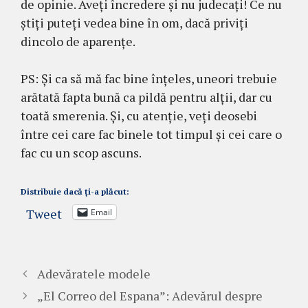
de opinie. Aveți încredere și nu judecați! Ce nu
știți puteți vedea bine în om, dacă priviți
dincolo de aparențe.
PS: Și ca să mă fac bine înțeles, uneori trebuie
arătată fapta bună ca pildă pentru alții, dar cu
toată smerenia. Și, cu atenție, veți deosebi
între cei care fac binele tot timpul și cei care o
fac cu un scop ascuns.
Distribuie dacă ți-a plăcut:
Tweet
Email
Adevăratele modele
„El Correo del Espana”: Adevărul despre