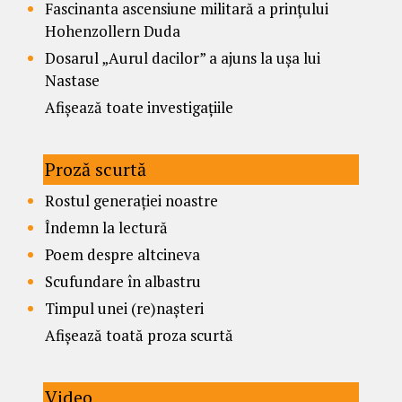
Fascinanta ascensiune militară a prințului
Hohenzollern Duda
Dosarul „Aurul dacilor” a ajuns la ușa lui
Nastase
Afișează toate investigațiile
Proză scurtă
Rostul generației noastre
Îndemn la lectură
Poem despre altcineva
Scufundare în albastru
Timpul unei (re)nașteri
Afișează toată proza scurtă
Video