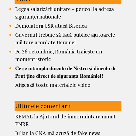
Legea salarizării unitare – pericol la adresa
siguranței naționale
Demolatorii USR atacă Biserica
Guvernul trebuie să facă publice ajutoarele
militare acordate Ucrainei
Pe 26 octombrie, România trăiește un
moment istoric
𝐂𝐞 𝐬𝐞 𝐢𝐧𝐭𝐚𝐦𝐩𝐥𝐚 𝐝𝐢𝐧𝐜𝐨𝐥𝐨 𝐝𝐞 𝐍𝐢𝐬𝐭𝐫𝐮 𝐬̦𝐢 𝐝𝐢𝐧𝐜𝐨𝐥𝐨 𝐝𝐞
𝐏𝐫𝐮𝐭 𝐭̦𝐢𝐧𝐞 𝐝𝐢𝐫𝐞𝐜𝐭 𝐝𝐞 𝐬𝐢𝐠𝐮𝐫𝐚𝐧𝐭̦𝐚 𝐑𝐨𝐦𝐚̂𝐧𝐢𝐞𝐢!
Afișează toate materialele video
Ultimele comentarii
KEMAL
la
Ajutorul de înmormîntare numit
PNRR
Iulian
la
CNA mă acuză de fake news