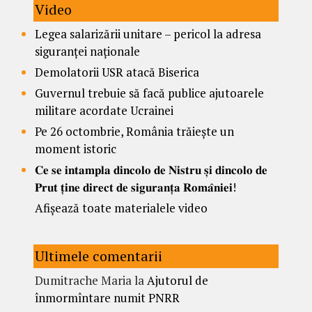
Video
Legea salarizării unitare – pericol la adresa
siguranței naționale
Demolatorii USR atacă Biserica
Guvernul trebuie să facă publice ajutoarele
militare acordate Ucrainei
Pe 26 octombrie, România trăiește un
moment istoric
𝐂𝐞 𝐬𝐞 𝐢𝐧𝐭𝐚𝐦𝐩𝐥𝐚 𝐝𝐢𝐧𝐜𝐨𝐥𝐨 𝐝𝐞 𝐍𝐢𝐬𝐭𝐫𝐮 𝐬̦𝐢 𝐝𝐢𝐧𝐜𝐨𝐥𝐨 𝐝𝐞
𝐏𝐫𝐮𝐭 𝐭̦𝐢𝐧𝐞 𝐝𝐢𝐫𝐞𝐜𝐭 𝐝𝐞 𝐬𝐢𝐠𝐮𝐫𝐚𝐧𝐭̦𝐚 𝐑𝐨𝐦𝐚̂𝐧𝐢𝐞𝐢!
Afișează toate materialele video
Ultimele comentarii
Dumitrache Maria
la
Ajutorul de
înmormîntare numit PNRR