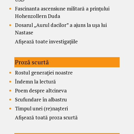
Fascinanta ascensiune militară a prințului
Hohenzollern Duda
Dosarul „Aurul dacilor” a ajuns la ușa lui
Nastase
Afișează toate investigațiile
Proză scurtă
Rostul generației noastre
Îndemn la lectură
Poem despre altcineva
Scufundare în albastru
Timpul unei (re)nașteri
Afișează toată proza scurtă