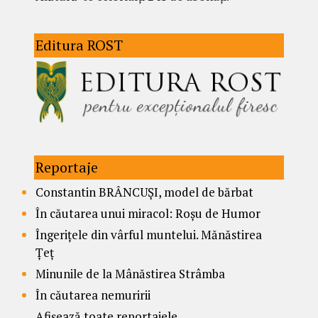
Editura ROST
Reportaje
Constantin BRÂNCUȘI, model de bărbat
În căutarea unui miracol: Roșu de Humor
Îngerițele din vârful muntelui. Mănăstirea
Țeț
Minunile de la Mânăstirea Strâmba
În căutarea nemuririi
Afișează toate reportajele