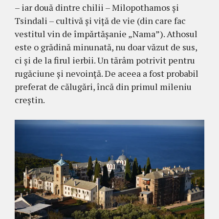
– iar două dintre chilii – Milo­pothamos şi
Tsindali – cultivă şi viţă de vie (din care fac
vestitul vin de împărtăşanie „Nama”). Athosul
este o gră­dină minunată, nu doar văzut de sus,
ci şi de la firul ierbii. Un tărâm potrivit pentru
ru­găciune şi nevoinţă. De aceea a fost probabil
preferat de călu­gări, încă din primul mileniu
creştin.