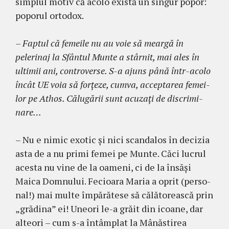
simplul motiv că acolo există un singur po­por:
poporul ortodox.
– Faptul că femeile nu au voie să mear­gă în
pelerinaj la Sfântul Munte a stârnit, mai ales în
ultimii ani, controverse. S-a ajuns până într-acolo
încât UE voia să for­ţeze, cumva, acceptarea femei­
lor pe Athos. Călugării sunt acuzaţi de discri­mi­
nare…
– Nu e nimic exotic şi nici scandalos în decizia
asta de a nu primi femei pe Mun­te. Căci lucrul
acesta nu vine de la oameni, ci de la însăşi
Maica Domnului. Fecioara Maria a oprit (per­so­
nal!) mai multe îm­părătese să călăto­reas­că prin
„grădina” ei! Uneori le-a grăit din icoane, dar
alte­ori – cum s-a întâmplat la Mâ­năstirea