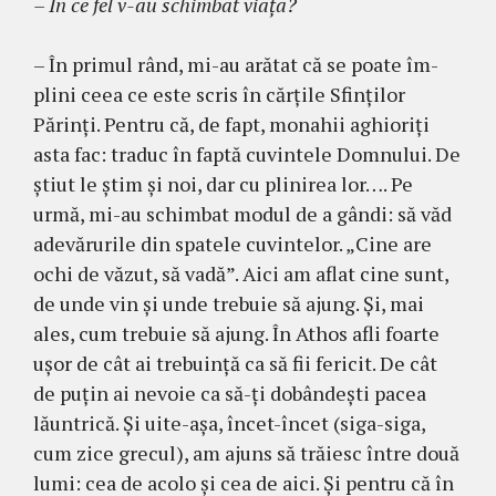
– În ce fel v-au schimbat viaţa?
– În primul rând, mi-au arătat că se poate îm­
plini ceea ce este scris în cărţile Sfinţilor
Părinţi. Pentru că, de fapt, monahii aghioriţi
asta fac: traduc în faptă cuvintele Domnului. De
ştiut le ştim şi noi, dar cu plinirea lor…. Pe
urmă, mi-au schimbat modul de a gândi: să văd
adevărurile din spatele cuvintelor. „Cine are
ochi de văzut, să vadă”. Aici am aflat cine sunt,
de unde vin şi unde trebuie să ajung. Şi, mai
ales, cum trebuie să ajung. În Athos afli foarte
uşor de cât ai trebuinţă ca să fii fericit. De cât
de puţin ai nevoie ca să-ţi do­bândeşti pacea
lăuntrică. Şi uite-aşa, încet-încet (siga-siga,
cum zice grecul), am ajuns să trăiesc între două
lumi: cea de acolo şi cea de aici. Şi pentru că în