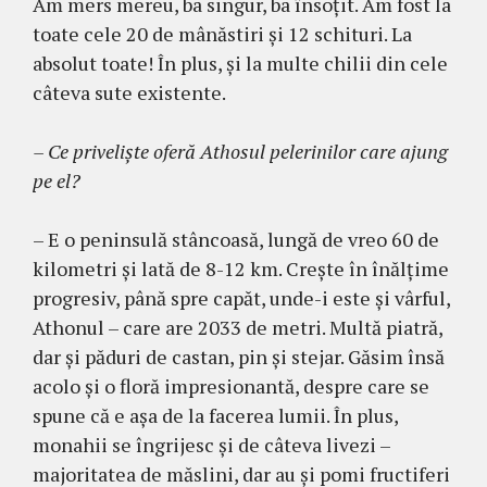
Am mers mereu, ba singur, ba însoţit. Am fost la
toate cele 20 de mânăstiri şi 12 schituri. La
absolut toate! În plus, şi la multe chilii din cele
câteva sute existente.
– Ce privelişte oferă Athosul pelerinilor care ajung
pe el?
– E o peninsulă stâncoasă, lungă de vreo 60 de
kilometri şi lată de 8-12 km. Creşte în înălţime
pro­gresiv, până spre capăt, unde-i este şi vâr­ful,
Atho­nul – care are 2033 de metri. Multă piatră,
dar şi păduri de castan, pin şi stejar. Gă­sim însă
acolo şi o floră impresionantă, despre care se
spune că e aşa de la facerea lumii. În plus,
monahii se îngrijesc şi de câteva livezi –
majoritatea de măslini, dar au şi pomi fruc­tiferi