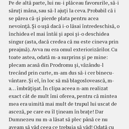
Pe de altă parte, lui nu-i plăceau favo­rurile, să-i
săruţi mâna, sau să-l ajuţi la ceva. Probabil că i
se părea că-şi pierde plata pentru acea
nevoinţă. Şi o uşă dacă i-o lăsai întredeschisă, o
închidea el mai întâi şi apoi şi-o deschidea
singur (asta, dacă credea că nu este cineva prin
preajmă). Avva nu era omul exteriorizărilor. Cu
toate astea, odată m-a surprins şi pe mine:
plecam aca­­să din Prodromu şi, văzându-l
trecând prin curte, m-am dus să-i cer binecu­
vân­tare. Şi el, în loc să mă blagoslovească, m-
a… îmbrăţişat. În clipa aceea n-am rea­lizat
exact cât de mult îmi oferea, pen­tru că mintea
mea era uimită mai mult de tru­pul lui uscat de
asceză, pe care eu îl ţi­neam în braţe! Dar
Dumnezeu nu m-a lăsat să plec până ce nu
aveam să văd ceea ce trebuia să văd! Odată cu