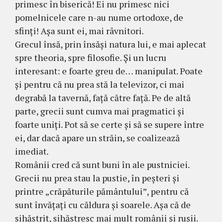
primesc în biserică! Ei nu pri­mesc nici
pomelnicele care n-au nume orto­doxe, de
sfinţi! Aşa sunt ei, mai râvnitori.
Grecul însă, prin însăşi na­tura lui, e mai aplecat
spre theoria, spre filosofie. Şi un lucru
interesant: e foarte greu de… manipulat. Poate
şi pentru că nu prea stă la tele­vizor, ci mai
degrabă la tavernă, faţă către faţă. Pe de altă
parte, grecii sunt cumva mai pragmatici şi
foarte uniţi. Pot să se certe şi să se su­pere între
ei, dar dacă apare un străin, se coalizează
imediat.
Românii cred că sunt buni în ale pustniciei.
Gre­cii nu prea stau la pustie, în peşteri şi
printre „cră­păturile pământului”, pentru că
sunt învăţaţi cu căldura şi soarele. Aşa că de
sihăstrit, sihăstresc mai mult românii şi ruşii.