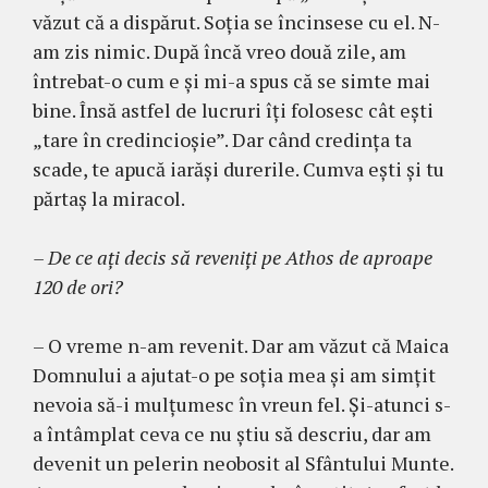
văzut că a dispărut. Soţia se încinsese cu el. N-
am zis nimic. După încă vreo două zile, am
întrebat-o cum e şi mi-a spus că se simte mai
bine. Însă astfel de lucruri îţi folosesc cât eşti
„tare în credincioşie”. Dar când credinţa ta
scade, te apucă iarăşi durerile. Cumva eşti şi tu
păr­taş la miracol.
– De ce aţi decis să reveniţi pe Athos de aproa­pe
120 de ori?
– O vreme n-am revenit. Dar am văzut că Maica
Domnului a ajutat-o pe soţia mea şi am simţit
ne­voia să-i mulţumesc în vreun fel. Şi-atunci s-
a în­tâmplat ceva ce nu ştiu să descriu, dar am
devenit un pelerin neobosit al Sfântului Munte.