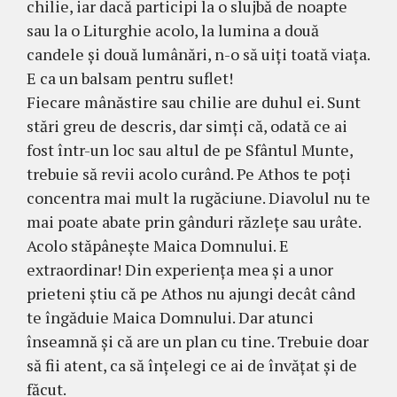
chilie, iar dacă participi la o slujbă de noapte
sau la o Liturghie acolo, la lumina a două
candele şi două lumânări, n-o să uiţi toată viaţa.
E ca un balsam pentru suflet!
Fiecare mânăstire sau chilie are duhul ei. Sunt
stări greu de descris, dar simţi că, odată ce ai
fost într-un loc sau altul de pe Sfântul Munte,
trebuie să revii acolo curând. Pe Athos te poţi
concentra mai mult la rugăciune. Diavolul nu te
mai poate abate prin gânduri răzleţe sau urâte.
Acolo stăpâ­neşte Mai­ca Domnului. E
extraordinar! Din experienţa mea şi a unor
prieteni ştiu că pe Athos nu ajungi de­cât când
te îngăduie Maica Dom­nului. Dar atunci
înseamnă şi că are un plan cu tine. Trebuie doar
să fii atent, ca să înţelegi ce ai de învăţat şi de
făcut.