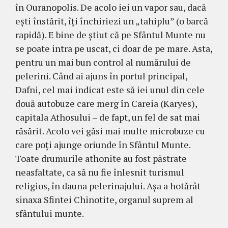
în Ouranopolis. De acolo iei un vapor sau, dacă
eşti înstărit, îţi închiriezi un „tahiplu” (o barcă
rapidă). E bine de ştiut că pe Sfântul Munte nu
se poate intra pe uscat, ci doar de pe mare. Asta,
pentru un mai bun control al numărului de
pelerini. Când ai ajuns în portul principal,
Dafni, cel mai in­dicat este să iei unul din cele
două autobuze care merg în Careia (Ka­ryes),
capitala Athosului – de fapt, un fel de sat mai
răsărit. Acolo vei găsi mai multe microbuze cu
care poţi ajunge oriunde în Sfântul Munte.
Toate drumurile athonite au fost păstrate
neasfaltate, ca să nu fie înles­nit turismul
religios, în dauna pele­rinajului. Aşa a hotărât
sinaxa Sfintei Chinotite, organul suprem al
sfântului munte.