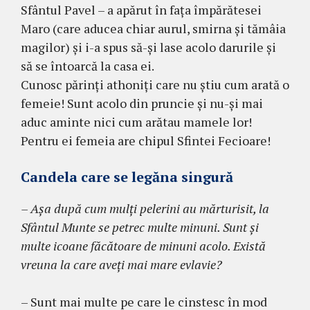
Sfântul Pavel – a apărut în faţa îm­părătesei
Maro (care aducea chiar au­rul, smirna şi tămâia
magilor) şi i-a spus să-şi lase acolo da­rurile şi
să se întoarcă la casa ei.
Cunosc părinţi athoniţi care nu ştiu cum arată o
femeie! Sunt acolo din prun­cie şi nu-şi mai
aduc aminte nici cum arătau mamele lor!
Pentru ei fe­meia are chipul Sfintei Fecioare!
Candela care se legăna singură
– Aşa după cum mulţi pelerini au mărturisit, la
Sfântul Munte se petrec multe minuni. Sunt şi
multe icoane fă­cătoare de mi­nuni acolo. Există
vre­una la care aveţi mai mare evlavie?
– Sunt mai multe pe care le cinstesc în mod