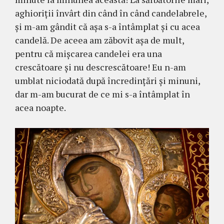
aghioriţii învârt din când în când candelabrele,
şi m-am gândit că aşa s-a întâmplat şi cu acea
candelă. De aceea am zăbo­vit aşa de mult,
pentru că mişcarea candelei era una
crescătoare şi nu descrescătoare! Eu n-am
umblat nicio­dată după încredinţări şi minuni,
dar m-am bucurat de ce mi s-a întâmplat în
acea noapte.