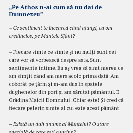
„Pe Athos n-ai cum să nu dai de
Dumnezeu”
– Ce sentiment te încearcă când ajungi, ca om
credincios, pe Muntele Sfânt?
– Fiecare simte ce simte şi nu mulţi sunt cei
care vor să vorbească despre asta. Sunt
sentimente intime. Eu aş vrea să simt mereu ce
am simţit când am mers acolo prima dată. Am
coborât pe ţărm şi m-am dus în spatele
dughenelor din port şi am sărutat pă­mântul. E
Grădina Maicii Domnu­lui! Chiar este! Şi cred că
fiecare pe­lerin simte al cui este acest pământ!
– Există un duh anume al Mun­telui? O stare
specială de care eşti cuprins?