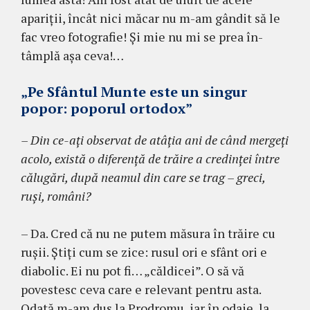
apariţii, încât nici măcar nu m-am gândit să le
fac vreo foto­gra­fie! Şi mie nu mi se prea în­
tâmplă aşa ceva!…
„Pe Sfântul Munte este un singur
popor: poporul ortodox”
– Din ce-aţi observat de atâţia ani de când mergeţi
aco­lo, există o diferenţă de trăire a cre­dinţei între
călugări, după neamul din care se trag – greci,
ruşi, români?
– Da. Cred că nu ne putem măsura în trăire cu
ruşii. Ştiţi cum se zice: rusul ori e sfânt ori e
dia­bolic. Ei nu pot fi… „căldicei”. O să vă
povestesc ceva care e relevant pentru asta.
Odată m-am dus la Prodromu, iar în odaie, la