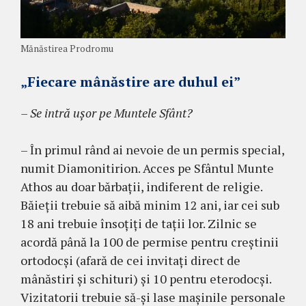
Mănăstirea Prodromu
„Fiecare mânăstire are duhul ei”
– Se intră uşor pe Muntele Sfânt?
– În primul rând ai nevoie de un permis special,
numit Diamonitirion. Acces pe Sfântul Munte
Athos au doar bărbaţii, indiferent de religie.
Băieţii trebuie să aibă minim 12 ani, iar cei sub
18 ani trebuie însoţiţi de taţii lor. Zilnic se
acordă până la 100 de permise pentru creştinii
ortodocşi (afară de cei invitaţi direct de
mânăstiri şi schituri) şi 10 pen­tru eterodocşi.
Vizitatorii trebuie să-şi lase maşi­nile personale