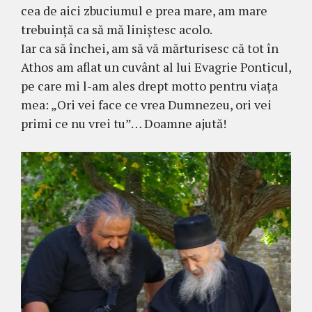
cea de aici zbuciumul e prea mare, am mare
trebuinţă ca să mă liniştesc acolo.
Iar ca să închei, am să vă mărturisesc că tot în
Athos am aflat un cuvânt al lui Evagrie Ponticul,
pe care mi l-am ales drept motto pentru viaţa
mea: „Ori vei face ce vrea Dum­­nezeu, ori vei
primi ce nu vrei tu”… Doam­ne ajută!