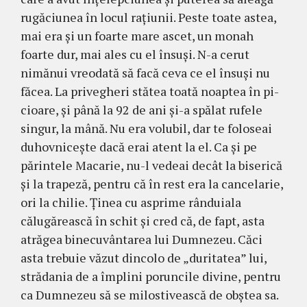
rugăciunea în locul raţiunii. Peste toate astea,
mai era şi un foarte mare ascet, un monah
foarte dur, mai ales cu el însuşi. N-a cerut
nimănui vreodată să facă ceva ce el însuşi nu
făcea. La privegheri stătea toată noaptea în pi­
cioare, şi până la 92 de ani şi-a spălat rufele
singur, la mână. Nu era volubil, dar te foloseai
duhovniceşte dacă erai atent la el. Ca şi pe
părintele Maca­rie, nu-l vedeai decât la biserică
şi la trapeză, pentru că în rest era la cancelarie,
ori la chilie. Ţinea cu asprime rânduiala
călugărească în schit şi cred că, de fapt, asta
atră­gea binecuvân­tarea lui Dumnezeu. Căci
asta trebuie văzut dincolo de „duritatea” lui,
strădania de a îm­plini poruncile divine, pentru
ca Dumnezeu să se milostivească de obştea sa.