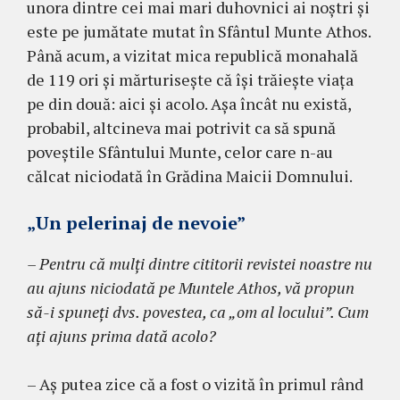
unora dintre cei mai mari duhovnici ai noştri şi
este pe jumătate mutat în Sfântul Munte Athos.
Până acum, a vizitat mica re­publică monahală
de 119 ori şi mărturiseşte că îşi trăieşte viaţa
pe din două: aici şi acolo. Aşa încât nu există,
probabil, altcineva mai potrivit ca să spună
poveştile Sfântului Munte, celor care n-au
călcat niciodată în Grădina Maicii Domnului.
„Un pelerinaj de nevoie”
– Pentru că mulţi dintre cititorii revistei noas­tre nu
au ajuns niciodată pe Muntele Athos, vă propun
să-i spuneţi dvs. povestea, ca „om al locu­lui”. Cum
aţi ajuns prima dată acolo?
– Aş putea zice că a fost o vizită în primul rând