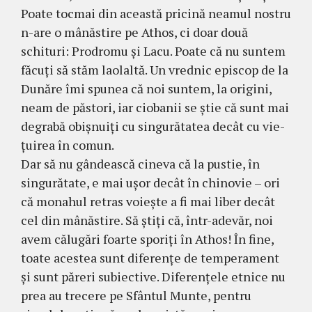
Poate tocmai din această pri­cină neamul nostru
n-are o mânăstire pe Athos, ci doar două
schituri: Prodromu şi Lacu. Poate că nu suntem
făcuţi să stăm laolaltă. Un vred­nic episcop de la
Dunăre îmi spunea că noi suntem, la origini,
neam de păstori, iar ciobanii se ştie că sunt mai
degrabă obişnuiţi cu singură­tatea decât cu vie­
ţuirea în co­mun.
Dar să nu gândească cineva că la pustie, în
singurătate, e mai uşor decât în chinovie – ori
că monahul retras voieşte a fi mai liber decât
cel din mâ­năstire. Să ştiţi că, într-adevăr, noi
avem călugări foarte sporiţi în Athos! În fine,
toate acestea sunt diferenţe de tempe­rament
şi sunt păreri subiective. Dife­renţele etnice nu
prea au trecere pe Sfântul Munte, pentru