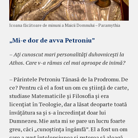
Icoana făcătoare de minuni a Maicii Domnului – Paramythia
„Mi-e dor de avva Petroniu”
– Aţi cunoscut mari personalităţi duhovniceşti la
Athos. Care v-a rămas cel mai aproape de ini­mă?
– Părintele Petroniu Tănasă de la Pro­dromu. De
ce? Pentru că el a fost un om cu ştiinţă de carte,
stu­diase Matema­ticile şi Filosofia şi era
licenţiat în Teologie, dar a lăsat deoparte toată
învăţătura sa şi s-a încredinţat doar lui
Dumnezeu. Mie asta mi se pare un lucru foarte
greu, căci „cunoştinţa îngâm­fă”. El a fost un om
care a avut în­ţelepciunea şi puterea să aleagă