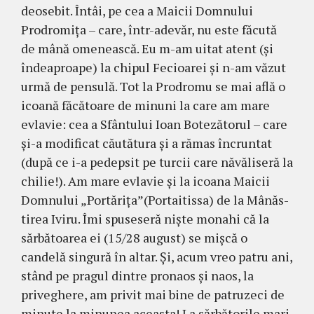
deosebit. Întâi, pe cea a Maicii Domnului
Prodro­miţa – care, într-adevăr, nu este făcută
de mână omenească. Eu m-am uitat atent (şi
îndeaproape) la chi­pul Fecioarei şi n-am văzut
urmă de pensulă. Tot la Pro­dromu se mai află o
icoană făcătoare de minuni la care am mare
evlavie: cea a Sfântului Ioan Botezătorul – care
şi-a modificat căutătura şi a rămas încruntat
(după ce i-a pe­depsit pe turcii care năvăliseră la
chi­lie!). Am mare evla­vie şi la icoana Mai­cii
Domnului „Portă­riţa”(Portaitissa) de la Mânăs­
tirea Iviru. Îmi spuseseră nişte monahi că la
săr­bătoarea ei (15/28 august) se mişcă o
candelă singură în al­tar. Şi, acum vreo patru ani,
stând pe pragul dintre pronaos şi naos, la
priveghere, am privit mai bine de patruzeci de
minute la minunea aceasta! La săr­bătorile mari,