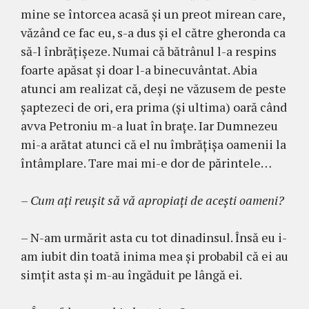
mine se întor­cea acasă şi un preot mirean care,
văzând ce fac eu, s-a dus şi el către ghe­ronda ca
să-l înbră­ţişeze. Numai că bătrâ­nul l-a res­pins
foarte apăsat şi doar l-a binecuvântat. Abia
atunci am realizat că, deşi ne vă­zusem de peste
şaptezeci de ori, era prima (şi ulti­ma) oară când
avva Petroniu m-a luat în braţe. Iar Dumnezeu
mi-a arătat atunci că el nu îmbrăţişa oa­menii la
întâmplare. Tare mai mi-e dor de părintele…
– Cum aţi reuşit să vă apropiaţi de aceşti oa­meni?
– N-am urmărit asta cu tot dinadinsul. Însă eu i-
am iubit din toată inima mea şi probabil că ei au
simţit asta şi m-au îngăduit pe lângă ei.