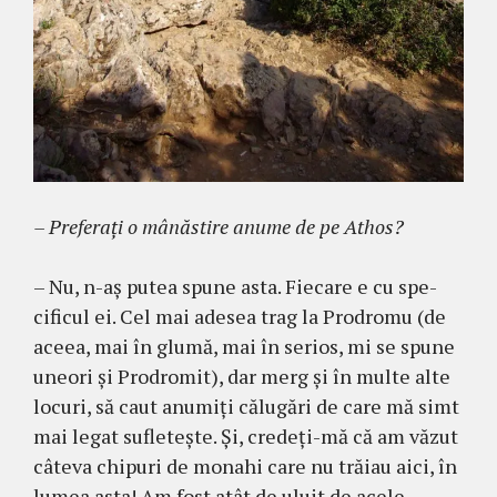
– Preferaţi o mânăstire anume de pe Athos?
– Nu, n-aş putea spune asta. Fiecare e cu spe­
cificul ei. Cel mai adesea trag la Prodromu (de
aceea, mai în glumă, mai în serios, mi se spune
une­ori şi Prodromit), dar merg şi în multe alte
locuri, să caut anumiţi călu­gări de care mă simt
mai legat sufleteşte. Şi, credeţi-mă că am văzut
câteva chipuri de monahi care nu trăiau aici, în
lumea asta! Am fost atât de uluit de acele