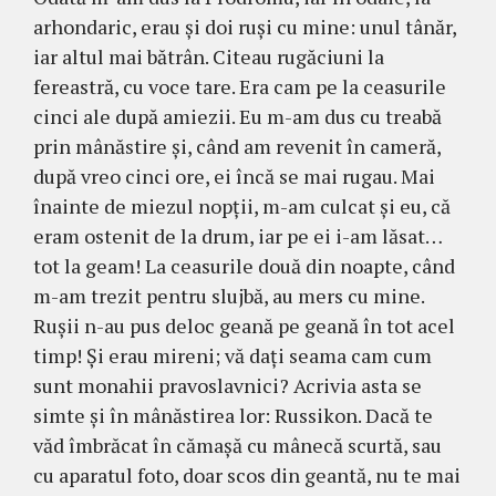
arhondaric, erau şi doi ruşi cu mine: unul tânăr,
iar altul mai bătrân. Citeau rugă­ciuni la
fereastră, cu voce tare. Era cam pe la ceasurile
cinci ale după amiezii. Eu m-am dus cu treabă
prin mâ­năstire şi, când am revenit în cameră,
după vreo cinci ore, ei încă se mai rugau. Mai
înainte de miezul nopţii, m-am culcat şi eu, că
eram oste­nit de la drum, iar pe ei i-am lă­sat…
tot la geam! La ceasurile două din noapte, când
m-am tre­zit pentru slujbă, au mers cu mine.
Ruşii n-au pus deloc geană pe geană în tot acel
timp! Şi erau mireni; vă daţi sea­ma cam cum
sunt monahii pra­voslavnici? Acri­via asta se
simte şi în mâ­năs­tirea lor: Russikon. Dacă te
văd îm­brăcat în cămaşă cu mâ­necă scurtă, sau
cu apara­tul foto, doar scos din geantă, nu te mai