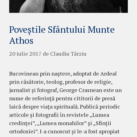
Poveștile Sfântului Munte
Athos
20 iulie 2017
de
Claudiu Târziu
Bucovinean prin naştere, adoptat de Ardeal
prin căsătorie, teolog, profesor de religie,
jurnalist şi fotograf, George Cras­nean este un
nume de referinţă pentru cititorii de presă
laică despre viaţa spirituală. Publică periodic
arti­cole şi fotografii în revistele „Lumea
credinţei”, „Lu­mea monahilor” şi „Sfinţii
ortodoxiei”. I-a cu­noscut şi le-a fost apropiat