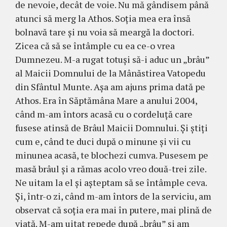
de nevoie, decât de voie. Nu mă gândisem până
atunci să merg la Athos. Soţia mea era însă
bolnavă tare şi nu voia să meargă la doctori.
Zicea că să se întâmple cu ea ce-o vrea
Dumnezeu. M-a rugat totuşi să-i aduc un „brâu”
al Maicii Domnului de la Mânăstirea Vatopedu
din Sfântul Munte. Aşa am ajuns prima dată pe
Athos. Era în Săptămâna Mare a anului 2004,
când m-am întors acasă cu o corde­luţă care
fusese atinsă de Brâul Maicii Domnului. Şi ştiţi
cum e, când te duci după o minune şi vii cu
minunea acasă, te blochezi cumva. Pusesem pe
masă brâul şi a rămas acolo vreo două-trei zile.
Ne uitam la el şi aşteptam să se întâmple ceva.
Şi, într-o zi, când m-am întors de la serviciu, am
observat că soţia era mai în putere, mai plină de
viaţă. M-am uitat repede după „brâu” şi am