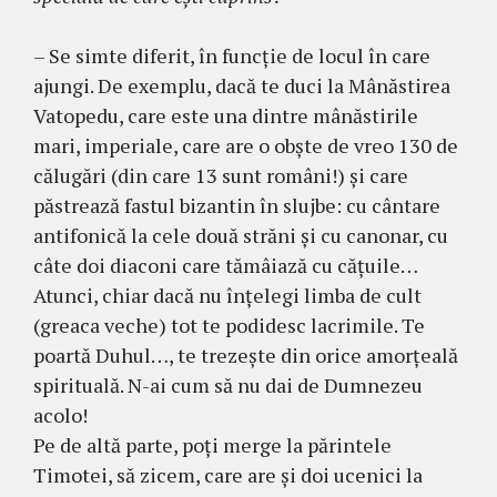
– Se simte diferit, în funcţie de locul în care
ajungi. De exemplu, dacă te duci la Mânăstirea
Va­to­pedu, care este una dintre mânăstirile
mari, im­periale, care are o obşte de vreo 130 de
călugări (din care 13 sunt români!) și care
păstrează fastul bizantin în sluj­be: cu cântare
antifonică la cele două străni şi cu canonar, cu
câte doi dia­coni care tă­mâiază cu căţuile…
Atunci, chiar dacă nu înţelegi limba de cult
(greaca veche) tot te podidesc lacrimi­le. Te
poartă Duhul…, te trezeşte din orice amorţeală
spirituală. N-ai cum să nu dai de Dum­nezeu
acolo!
Pe de altă parte, poţi merge la părintele
Timotei, să zicem, care are şi doi ucenici la