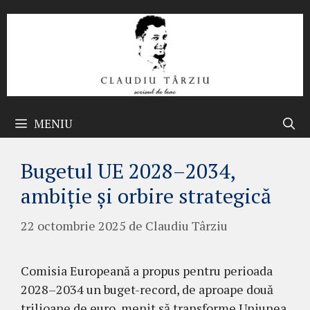
Sari
la
conținut
MENIU
Bugetul UE 2028–2034,
ambiție și orbire strategică
22 octombrie 2025
de
Claudiu Târziu
Comisia Europeană a propus pentru perioada
2028–2034 un buget-record, de aproape două
trilioane de euro, menit să transforme Uniunea