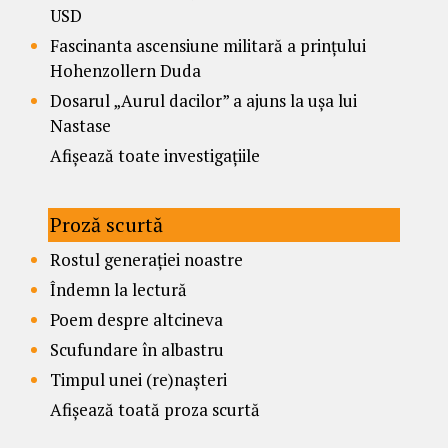
USD
Fascinanta ascensiune militară a prințului
Hohenzollern Duda
Dosarul „Aurul dacilor” a ajuns la ușa lui
Nastase
Afișează toate investigațiile
Proză scurtă
Rostul generației noastre
Îndemn la lectură
Poem despre altcineva
Scufundare în albastru
Timpul unei (re)nașteri
Afișează toată proza scurtă