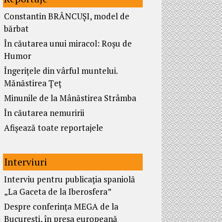
Constantin BRÂNCUȘI, model de
bărbat
În căutarea unui miracol: Roșu de
Humor
Îngerițele din vârful muntelui.
Mănăstirea Țeț
Minunile de la Mânăstirea Strâmba
În căutarea nemuririi
Afișează toate reportajele
Interviuri
Interviu pentru publicația spaniolă
„La Gaceta de la Iberosfera”
Despre conferința MEGA de la
București, în presa europeană