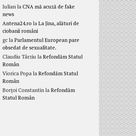
Iulian
la
CNA mă acuză de fake
news
Antena24.ro
la
La Jina, alături de
ciobanii români
gc
la
Parlamentul European pare
obsedat de sexualitate.
Claudiu Târziu
la
Refondăm Statul
Român
Viorica Popa
la
Refondăm Statul
Român
Borțoi Constantin
la
Refondăm
Statul Român