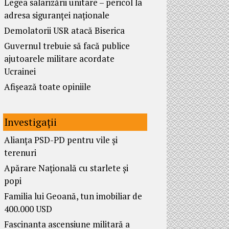
Legea salarizării unitare – pericol la
adresa siguranței naționale
Demolatorii USR atacă Biserica
Guvernul trebuie să facă publice
ajutoarele militare acordate
Ucrainei
Afișează toate opiniile
Investigații
Alianța PSD-PD pentru vile și
terenuri
Apărare Națională cu starlete și
popi
Familia lui Geoană, tun imobiliar de
400.000 USD
Fascinanta ascensiune militară a