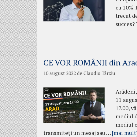
cu 10%. 
trecut d
succes?
CE VOR ROMÂNII din Ara
10 august 2022
de
Claudiu Târziu
Arădeni,
11 augus
17.00, vă
mediul d
mediul c
transmiteți un mesaj sau …
[mai mult