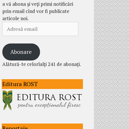
a vă abona și veți primi notificări
prin email cînd vor fi publicate
articole noi.
Adresă
email
Abonare
Alătură-te celorlalți 241 de abonați.
Editura ROST
Reportaje