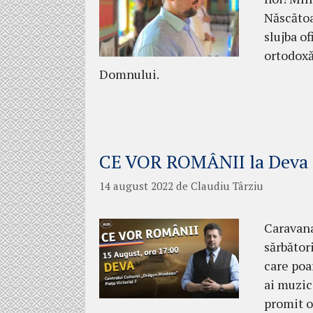
Născătoa
slujba of
ortodoxă
Domnului.
CE VOR ROMÂNII la Deva
14 august 2022
de
Claudiu Târziu
Caravana
sărbător
care poa
ai muzic
promit o