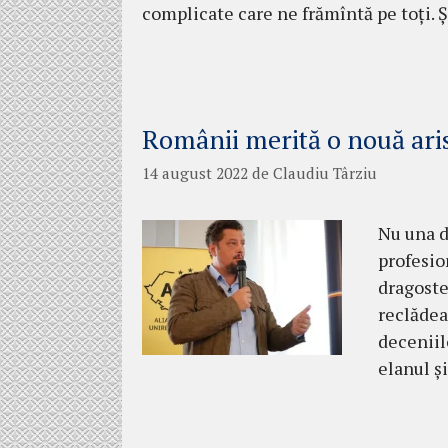
complicate care ne frămîntă pe toți. Ș
Românii merită o nouă aris
14 august 2022
de
Claudiu Târziu
Nu una de
profesio
dragoste
reclădea
deceniil
elanul și