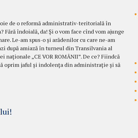
oie de o reformă administrativ-teritorială în
 Fără îndoială, da! Și o vom face cînd vom ajunge
nare. Le-am spus-o și arădenilor cu care ne-am
 azi după amiază în turneul din Transilvania al
ei naționale „CE VOR ROMÂNII”. De ce? Fiindcă
să oprim jaful și indolența din administrație și să
lui!