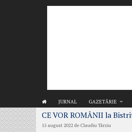
Sari
la
conținut
JURNAL
GAZETĂRIE
CE VOR ROMÂNII la Bistri
15 august 2022
de
Claudiu Târziu