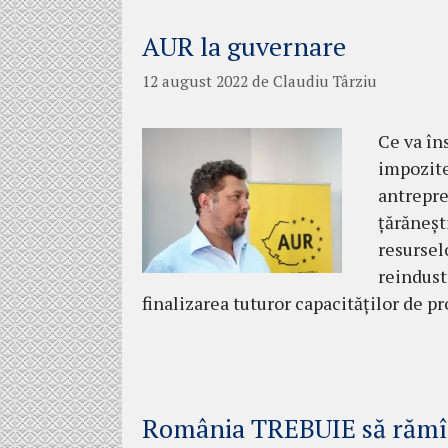
AUR la guvernare
12 august 2022
de
Claudiu Târziu
Ce va în
impozite
antrepre
țărănești
resurselo
reindustr
finalizarea tuturor capacităților de p
România TREBUIE să rămînă 