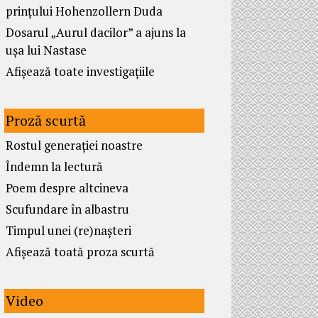
prințului Hohenzollern Duda
Dosarul „Aurul dacilor” a ajuns la
ușa lui Nastase
Afișează toate investigațiile
Proză scurtă
Rostul generației noastre
Îndemn la lectură
Poem despre altcineva
Scufundare în albastru
Timpul unei (re)nașteri
Afișează toată proza scurtă
Video