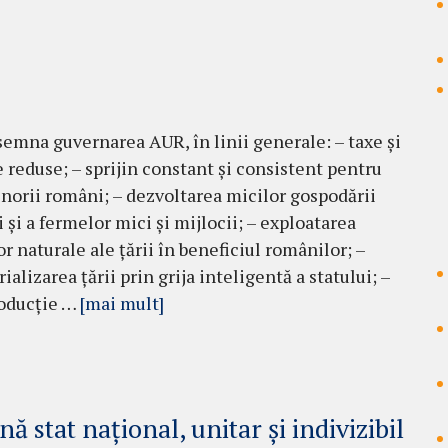
semna guvernarea AUR, în linii generale: – taxe și
 reduse; – sprijin constant și consistent pentru
norii români; – dezvoltarea micilor gospodării
 și a fermelor mici și mijlocii; – exploatarea
r naturale ale țării în beneficiul românilor; –
ializarea țării prin grija inteligentă a statului; –
roducție …
[mai mult]
stat naţional, unitar şi indivizibil