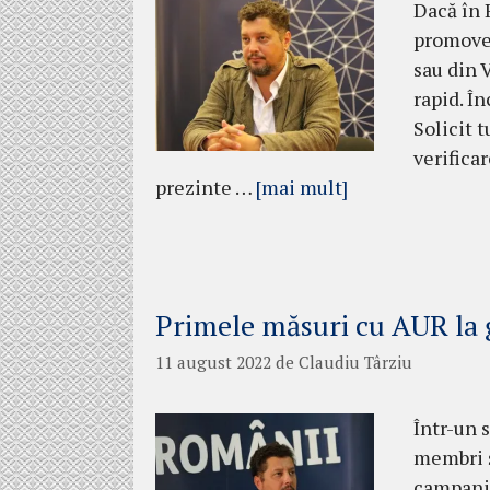
Dacă în 
promovea
sau din V
rapid. Î
Solicit t
verificar
prezinte …
[mai mult]
Primele măsuri cu AUR la
11 august 2022
de
Claudiu Târziu
Într-un s
membri ș
campania