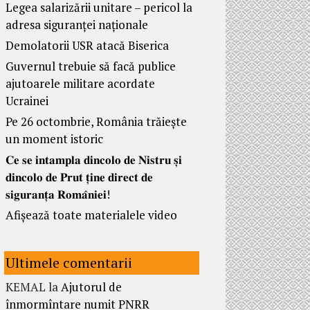
Legea salarizării unitare – pericol la
adresa siguranței naționale
Demolatorii USR atacă Biserica
Guvernul trebuie să facă publice
ajutoarele militare acordate
Ucrainei
Pe 26 octombrie, România trăiește
un moment istoric
𝐂𝐞 𝐬𝐞 𝐢𝐧𝐭𝐚𝐦𝐩𝐥𝐚 𝐝𝐢𝐧𝐜𝐨𝐥𝐨 𝐝𝐞 𝐍𝐢𝐬𝐭𝐫𝐮 𝐬̦𝐢
𝐝𝐢𝐧𝐜𝐨𝐥𝐨 𝐝𝐞 𝐏𝐫𝐮𝐭 𝐭̦𝐢𝐧𝐞 𝐝𝐢𝐫𝐞𝐜𝐭 𝐝𝐞
𝐬𝐢𝐠𝐮𝐫𝐚𝐧𝐭̦𝐚 𝐑𝐨𝐦𝐚̂𝐧𝐢𝐞𝐢!
Afișează toate materialele video
Ultimele comentarii
KEMAL
la
Ajutorul de
înmormîntare numit PNRR