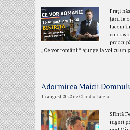
Frați nă
țării la
facem îm
cunoaște
preocupă
„Ce vor românii” ajunge la voi cu un 
Adormirea Maicii Domnul
15 august 2022
de
Claudiu Târziu
Sfîntă F
îngeri p
noi! Mîn