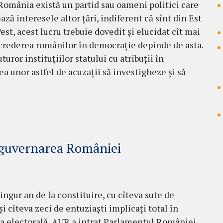
România există un partid sau oameni politici care
ză interesele altor țări, indiferent că sînt din Est
est, acest lucru trebuie dovedit și elucidat cît mai
ncrederea românilor în democrație depinde de asta.
uturor instituțiilor statului cu atribuții în
ea unor astfel de acuzații să investigheze și să
 guvernarea României
ingur an de la constituire, cu cîteva sute de
i cîteva zeci de entuziaști implicați total în
 electorală, AUR a intrat Parlamentul României