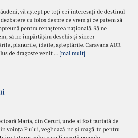
săudeni, vă aștept pe toți cei interesați de destinul
 o dezbatere cu folos despre ce vrem și ce putem să
preună pentru renașterea națională. Să ne
m, să ne împărtășim deschis și sincer
rile, planurile, ideile, așteptările. Caravana AUR
plus de dragoste venit …
[mai mult]
ui
ecioară Maria, din Ceruri, unde ai fost purtată de
rin voința Fiului, veghează-ne și roagă-te pentru
tuire tuturor celor care Îi poartă numele