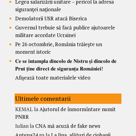
Legea salarizării unitare – pericol la adresa
siguranței naționale
Demolatorii USR atacă Biserica
Guvernul trebuie să facă publice ajutoarele
militare acordate Ucrainei
Pe 26 octombrie, România trăiește un
moment istoric
𝐂𝐞 𝐬𝐞 𝐢𝐧𝐭𝐚𝐦𝐩𝐥𝐚 𝐝𝐢𝐧𝐜𝐨𝐥𝐨 𝐝𝐞 𝐍𝐢𝐬𝐭𝐫𝐮 𝐬̦𝐢 𝐝𝐢𝐧𝐜𝐨𝐥𝐨 𝐝𝐞
𝐏𝐫𝐮𝐭 𝐭̦𝐢𝐧𝐞 𝐝𝐢𝐫𝐞𝐜𝐭 𝐝𝐞 𝐬𝐢𝐠𝐮𝐫𝐚𝐧𝐭̦𝐚 𝐑𝐨𝐦𝐚̂𝐧𝐢𝐞𝐢!
Afișează toate materialele video
Ultimele comentarii
KEMAL
la
Ajutorul de înmormîntare numit
PNRR
Iulian
la
CNA mă acuză de fake news
Antena24.ro
la
La Jina, alături de ciobanii