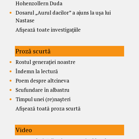
Hohenzollern Duda
Dosarul „Aurul dacilor” a ajuns la ușa lui
Nastase
Afișează toate investigațiile
Proză scurtă
Rostul generației noastre
Îndemn la lectură
Poem despre altcineva
Scufundare în albastru
Timpul unei (re)nașteri
Afișează toată proza scurtă
Video