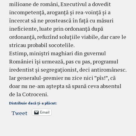
milioane de români, Executivul a dovedit
incompetență, aroganță și rea-voință și a
încercat să ne prostească în față cu măsuri
ineficiente, luate prin ordonanță după
ordonanță, refuzînd soluțiile viabile, dar care le
stricau probabil socotelile.
Estimp, miniștri maghiari din guvernul
României își urmează, pas cu pas, programul
iredentist și segregaționist, deci antiromânesc.
Iar generalul-premier nu zice nici ”pîs!”, că
doar nu ne-am aștepta să spună ceva absentul
de la Cotroceni.
Distribuie dacă ți-a plăcut:
Tweet
Email