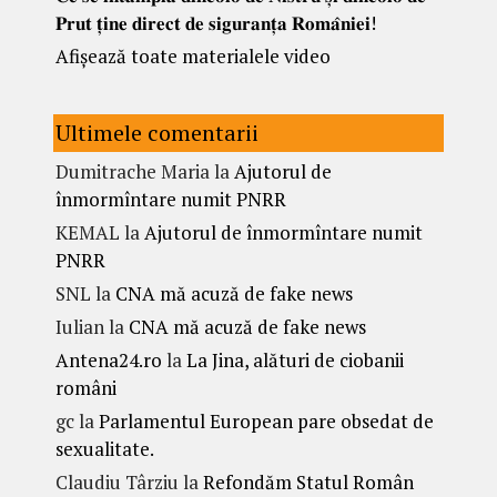
𝐏𝐫𝐮𝐭 𝐭̦𝐢𝐧𝐞 𝐝𝐢𝐫𝐞𝐜𝐭 𝐝𝐞 𝐬𝐢𝐠𝐮𝐫𝐚𝐧𝐭̦𝐚 𝐑𝐨𝐦𝐚̂𝐧𝐢𝐞𝐢!
Afișează toate materialele video
Ultimele comentarii
Dumitrache Maria
la
Ajutorul de
înmormîntare numit PNRR
KEMAL
la
Ajutorul de înmormîntare numit
PNRR
SNL
la
CNA mă acuză de fake news
Iulian
la
CNA mă acuză de fake news
Antena24.ro
la
La Jina, alături de ciobanii
români
gc
la
Parlamentul European pare obsedat de
sexualitate.
Claudiu Târziu
la
Refondăm Statul Român