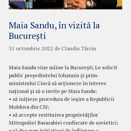
Maia Sandu, în vizită la
București
31 octombrie 2022
de
Claudiu Târziu
Maia Sandu vine mîine la București. Le solicit
public președintelui Iohannis și prim-
ministrului Ciucă să acționeze în interes
național și să o invite pe Maia Sandu:
• să inițieze procedura de ieșire a Republicii
Moldova din CSI;
• să accepte restituirea proprietăților
Mitropoliei Basarabiei confiscate de sovietici;
• să dea curs inițiativei de înființare a