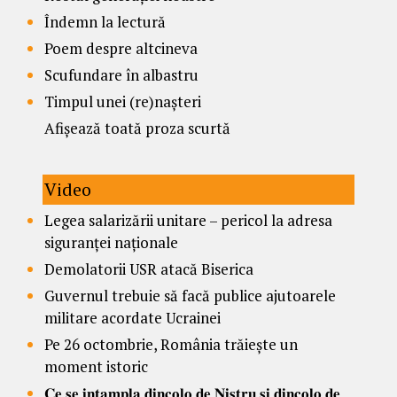
Îndemn la lectură
Poem despre altcineva
Scufundare în albastru
Timpul unei (re)nașteri
Afișează toată proza scurtă
Video
Legea salarizării unitare – pericol la adresa
siguranței naționale
Demolatorii USR atacă Biserica
Guvernul trebuie să facă publice ajutoarele
militare acordate Ucrainei
Pe 26 octombrie, România trăiește un
moment istoric
𝐂𝐞 𝐬𝐞 𝐢𝐧𝐭𝐚𝐦𝐩𝐥𝐚 𝐝𝐢𝐧𝐜𝐨𝐥𝐨 𝐝𝐞 𝐍𝐢𝐬𝐭𝐫𝐮 𝐬̦𝐢 𝐝𝐢𝐧𝐜𝐨𝐥𝐨 𝐝𝐞