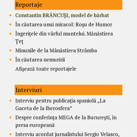
Reportaje
Constantin BRÂNCUȘI, model de bărbat
În căutarea unui miracol: Roșu de Humor
Îngerițele din vârful muntelui. Mănăstirea
Țeț
Minunile de la Mânăstirea Strâmba
În căutarea nemuririi
Afișează toate reportajele
Interviuri
Interviu pentru publicația spaniolă „La
Gaceta de la Iberosfera”
Despre conferința MEGA de la București, în
presa europeană
Interviu acordat jurnalistului Sergio Velasco,