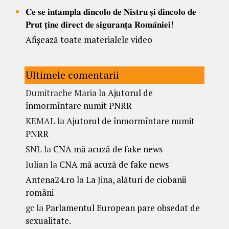
𝐂𝐞 𝐬𝐞 𝐢𝐧𝐭𝐚𝐦𝐩𝐥𝐚 𝐝𝐢𝐧𝐜𝐨𝐥𝐨 𝐝𝐞 𝐍𝐢𝐬𝐭𝐫𝐮 𝐬̦𝐢 𝐝𝐢𝐧𝐜𝐨𝐥𝐨 𝐝𝐞
𝐏𝐫𝐮𝐭 𝐭̦𝐢𝐧𝐞 𝐝𝐢𝐫𝐞𝐜𝐭 𝐝𝐞 𝐬𝐢𝐠𝐮𝐫𝐚𝐧𝐭̦𝐚 𝐑𝐨𝐦𝐚̂𝐧𝐢𝐞𝐢!
Afișează toate materialele video
Ultimele comentarii
Dumitrache Maria
la
Ajutorul de
înmormîntare numit PNRR
KEMAL
la
Ajutorul de înmormîntare numit
PNRR
SNL
la
CNA mă acuză de fake news
Iulian
la
CNA mă acuză de fake news
Antena24.ro
la
La Jina, alături de ciobanii
români
gc
la
Parlamentul European pare obsedat de
sexualitate.