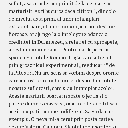
suflet, asa cum le-am primit de la cei care au
marturisit. As fi bucuros daca cititorul, dincolo
de nivelul asta prim, al unor intamplari
extraordinare, al unor minuni, al unor destine
fioroase, ar ajunge la o intelegere adanca a
credintei in Dumnezeu, a relatiei cu aproapele,
a rostului unui neam… Pentru ca, dupa cum
spunea Parintele Roman Braga, care a trecut
prin groaznicul experiment al „reeducarii” de
la Pitesti: „Nu are sens sa vorbim despre ororile
care au fost prin inchisori, ci despre biruintele
noastre sufletesti, care s-au intamplat acolo”.
Aceste marturii poarta in spate o jertfa si o
putere dumnezeiasca si, odata ce le-ai citit sau
auzit, nu poti ramane indiferent. Sa va dau un
exemplu. Cineva mi-a cerut prin posta cartea
despre Valeriu Gafencu, Sfantul inchisorilor, si,