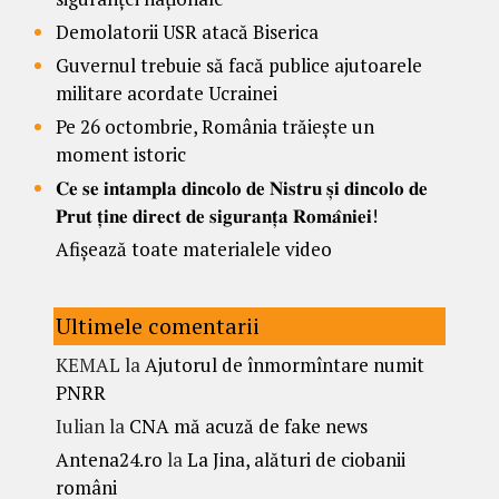
Demolatorii USR atacă Biserica
Guvernul trebuie să facă publice ajutoarele
militare acordate Ucrainei
Pe 26 octombrie, România trăiește un
moment istoric
𝐂𝐞 𝐬𝐞 𝐢𝐧𝐭𝐚𝐦𝐩𝐥𝐚 𝐝𝐢𝐧𝐜𝐨𝐥𝐨 𝐝𝐞 𝐍𝐢𝐬𝐭𝐫𝐮 𝐬̦𝐢 𝐝𝐢𝐧𝐜𝐨𝐥𝐨 𝐝𝐞
𝐏𝐫𝐮𝐭 𝐭̦𝐢𝐧𝐞 𝐝𝐢𝐫𝐞𝐜𝐭 𝐝𝐞 𝐬𝐢𝐠𝐮𝐫𝐚𝐧𝐭̦𝐚 𝐑𝐨𝐦𝐚̂𝐧𝐢𝐞𝐢!
Afișează toate materialele video
Ultimele comentarii
KEMAL
la
Ajutorul de înmormîntare numit
PNRR
Iulian
la
CNA mă acuză de fake news
Antena24.ro
la
La Jina, alături de ciobanii
români