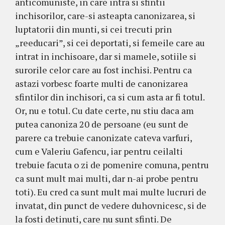
anticomuniste, in care intra si sfintii
inchisorilor, care-si asteapta canonizarea, si
luptatorii din munti, si cei trecuti prin
„reeducari”, si cei deportati, si femeile care au
intrat in inchisoare, dar si mamele, sotiile si
surorile celor care au fost inchisi. Pentru ca
astazi vorbesc foarte multi de canonizarea
sfintilor din inchisori, ca si cum asta ar fi totul.
Or, nu e totul. Cu date certe, nu stiu daca am
putea canoniza 20 de persoane (eu sunt de
parere ca trebuie canonizate cateva varfuri,
cum e Valeriu Gafencu, iar pentru ceilalti
trebuie facuta o zi de pomenire comuna, pentru
ca sunt mult mai multi, dar n-ai probe pentru
toti). Eu cred ca sunt mult mai multe lucruri de
invatat, din punct de vedere duhovnicesc, si de
la fosti detinuti, care nu sunt sfinti. De