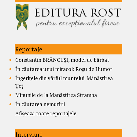
Reportaje
Constantin BRÂNCUȘI, model de bărbat
În căutarea unui miracol: Roșu de Humor
Îngerițele din vârful muntelui. Mănăstirea
Țeț
Minunile de la Mânăstirea Strâmba
În căutarea nemuririi
Afișează toate reportajele
Interviuri