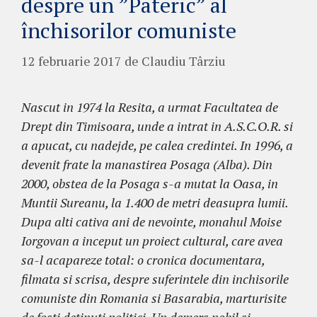
despre un ”Pateric” al
închisorilor comuniste
12 februarie 2017
de
Claudiu Târziu
Nascut in 1974 la Resita, a urmat Facultatea de
Drept din Timisoara, unde a intrat in A.S.C.O.R. si
a apucat, cu nadejde, pe calea credintei. In 1996, a
devenit frate la manastirea Posaga (Alba). Din
2000, obstea de la Posaga s-a mutat la Oasa, in
Muntii Sureanu, la 1.400 de metri deasupra lumii.
Dupa alti cativa ani de nevointe, monahul Moise
Iorgovan a inceput un proiect cultural, care avea
sa-l acapareze total: o cronica documentara,
filmata si scrisa, despre suferintele din inchisorile
comuniste din Romania si Basarabia, marturisite
de fosti detinuti politici. Un demers nobil si