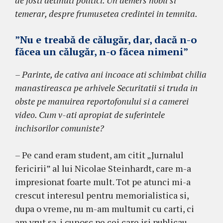
temerar, despre frumusetea credintei in temnita.
”Nu e treabă de călugăr, dar, dacă n-o
făcea un călugăr, n-o făcea nimeni”
– Parinte, de cativa ani incoace ati schimbat chilia
manastireasca pe arhivele Securitatii si truda in
obste pe manuirea reportofonului si a camerei
video. Cum v-ati apropiat de suferintele
inchisorilor comuniste?
– Pe cand eram student, am citit „Jurnalul
fericirii” al lui Nicolae Steinhardt, care m-a
impresionat foarte mult. Tot pe atunci mi-a
crescut interesul pentru memorialistica si,
dupa o vreme, nu m-am multumit cu carti, ci
am vrut sa-i cunosc pe cei care isi publicau