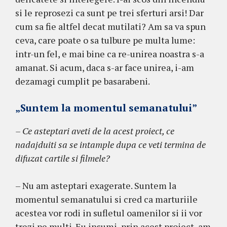
si le reprosezi ca sunt pe trei sferturi arsi! Dar
cum sa fie altfel decat mutilati? Am sa va spun
ceva, care poate o sa tulbure pe multa lume:
intr-un fel, e mai bine ca re-unirea noastra s-a
amanat. Si acum, daca s-ar face unirea, i-am
dezamagi cumplit pe basarabeni.
„Suntem la momentul semanatului”
– Ce asteptari aveti de la acest proiect, ce
nadajduiti sa se intample dupa ce veti termina de
difuzat cartile si filmele?
– Nu am asteptari exagerate. Suntem la
momentul semanatului si cred ca marturiile
acestea vor rodi in sufletul oamenilor si ii vor
trezi pe multi. Eu insumi, prin acest proiect, am