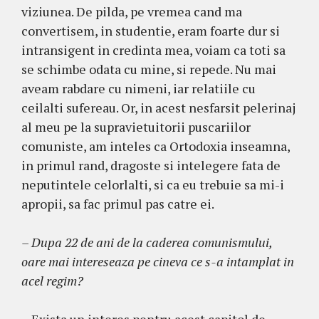
viziunea. De pilda, pe vremea cand ma
convertisem, in studentie, eram foarte dur si
intransigent in credinta mea, voiam ca toti sa
se schimbe odata cu mine, si repede. Nu mai
aveam rabdare cu nimeni, iar relatiile cu
ceilalti sufereau. Or, in acest nesfarsit pelerinaj
al meu pe la supravietuitorii puscariilor
comuniste, am inteles ca Ortodoxia inseamna,
in primul rand, dragoste si intelegere fata de
neputintele celorlalti, si ca eu trebuie sa mi-i
apropii, sa fac primul pas catre ei.
– Dupa 22 de ani de la caderea comunismului,
oare mai intereseaza pe cineva ce s-a intamplat in
acel regim?
– Exista un interes pentru acest capitol de