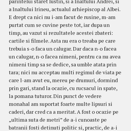
parintelui staret Iustin, si a Inaltului Andrei, si
a Inaltului Irineu, actualul arhiepiscop al Albei.
E drept ca nici nu i-am facut de rusine, m-am
purtat cum se cuvine peste tot, iar dupa un
timp, au vazut si rezultatele acestei zbateri:
cartile si filmele. Asta nu era o treaba pe care
trebuia s-o faca un calugar. Dar daca n-o facea
un calugar, n-o facea nimeni, pentru ca nu avea
nimeni timp sa se dedice, sa umble atata prin
tara; nici nu acceptau multi regimul de viata pe
care l-am avut eu, mereu pe drumuri, dormind
prin gari, stand la ocazie, cu rucsacul in spate,
la pomana tuturor. Din punct de vedere
monahal am suportat foarte multe lipsuri si
caderi, dar cred ca a meritat. A fost o ocazie pe
„ultima suta de metri” de a-i cunoaste pe
batranii fosti detinuti politic si, practic, de a-i