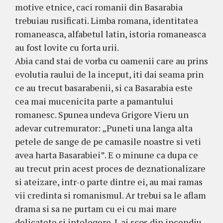
motive etnice, caci romanii din Basarabia
trebuiau rusificati. Limba romana, identitatea
romaneasca, alfabetul latin, istoria romaneasca
au fost lovite cu forta urii.
Abia cand stai de vorba cu oamenii care au prins
evolutia raului de la inceput, iti dai seama prin
ce au trecut basarabenii, si ca Basarabia este
cea mai mucenicita parte a pamantului
romanesc. Spunea undeva Grigore Vieru un
adevar cutremurator: „Puneti una langa alta
petele de sange de pe camasile noastre si veti
avea harta Basarabiei”. E o minune ca dupa ce
au trecut prin acest proces de deznationalizare
si ateizare, intr-o parte dintre ei, au mai ramas
vii credinta si romanismul. Ar trebui sa le aflam
drama si sa ne purtam cu ei cu mai mare
delicatete si intelegere. I-ai scos din incendiu