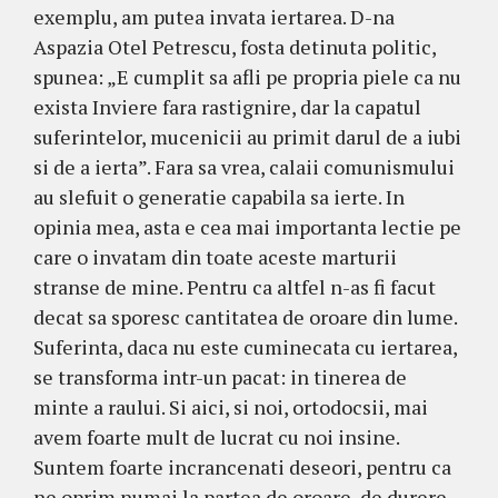
exemplu, am putea invata iertarea. D-na
Aspazia Otel Petrescu, fosta detinuta politic,
spunea: „E cumplit sa afli pe propria piele ca nu
exista Inviere fara rastignire, dar la capatul
suferintelor, mucenicii au primit darul de a iubi
si de a ierta”. Fara sa vrea, calaii comunismului
au slefuit o generatie capabila sa ierte. In
opinia mea, asta e cea mai importanta lectie pe
care o invatam din toate aceste marturii
stranse de mine. Pentru ca altfel n-as fi facut
decat sa sporesc cantitatea de oroare din lume.
Suferinta, daca nu este cuminecata cu iertarea,
se transforma intr-un pacat: in tinerea de
minte a raului. Si aici, si noi, ortodocsii, mai
avem foarte mult de lucrat cu noi insine.
Suntem foarte incrancenati deseori, pentru ca
ne oprim numai la partea de oroare, de durere,