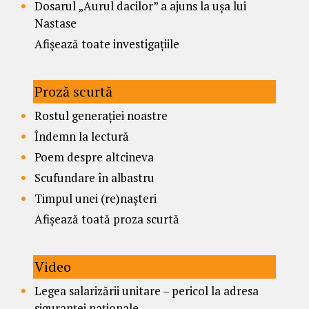
Dosarul „Aurul dacilor” a ajuns la ușa lui
Nastase
Afișează toate investigațiile
Proză scurtă
Rostul generației noastre
Îndemn la lectură
Poem despre altcineva
Scufundare în albastru
Timpul unei (re)nașteri
Afișează toată proza scurtă
Video
Legea salarizării unitare – pericol la adresa
siguranței naționale