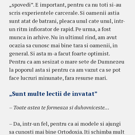
„spovedi”. E important, pentru ca nu toti si-au
scris experientele carcerale. Si oamenii astia
sunt atat de batrani, pleaca unul cate unul, intr-
un ritm infiorator de rapid. Pe urma, a fost
munca in arhive. Nu in ultimul rind, am avut
ocazia sa cunosc mai bine tara si oamenii, in
general. Si asta m-a facut foarte optimist.
Pentru ca am sesizat o mare sete de Dumnezeu
la poporul asta si pentru ca am vazut ca se pot
face lucruri minunate, fara resurse mari.
„Sunt multe lectii de invatat”
– Toate astea te formeaza si duhovniceste…
– Da, intr-un fel, pentru ca ai modele si ajungi
sa cunosti mai bine Ortodoxia. Iti schimba mult