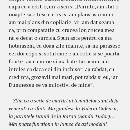
dupa ce a citit-o, mi-a scris: „Parinte, am stat o
noapte sa citesc cartea si am plans asa cum n-
am mai plans din copilarie. Mi-am dat seama
ca, prin comparatie cu crucea lor, crucea mea
nu e decat o surcica. Spun asta pentru ca ma
hotarasem, cu doua zile inainte, sa-mi parasesc
cei doi copii si sotul care e alcoolic si se poarta
foarte rau cu mine si ma bate. Iar acum, am
inteles ca daca cei din inchisori au rabdat, cu
credinta, grozavii mai mari, pot rabda si eu, iar
Dumnezeu se va milostivi de mine”.
– Stim ca o serie de martiri ai temnitelor sunt deja
venerati ca sfinti. Ma gandesc la Valeriu Gafencu,
la parintele Daniil de la Rarau (Sandu Tudor)…
Mai poate functiona in lumea de azi modelul