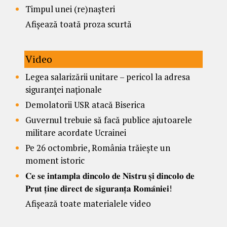
Timpul unei (re)nașteri
Afișează toată proza scurtă
Video
Legea salarizării unitare – pericol la adresa
siguranței naționale
Demolatorii USR atacă Biserica
Guvernul trebuie să facă publice ajutoarele
militare acordate Ucrainei
Pe 26 octombrie, România trăiește un
moment istoric
𝐂𝐞 𝐬𝐞 𝐢𝐧𝐭𝐚𝐦𝐩𝐥𝐚 𝐝𝐢𝐧𝐜𝐨𝐥𝐨 𝐝𝐞 𝐍𝐢𝐬𝐭𝐫𝐮 𝐬̦𝐢 𝐝𝐢𝐧𝐜𝐨𝐥𝐨 𝐝𝐞
𝐏𝐫𝐮𝐭 𝐭̦𝐢𝐧𝐞 𝐝𝐢𝐫𝐞𝐜𝐭 𝐝𝐞 𝐬𝐢𝐠𝐮𝐫𝐚𝐧𝐭̦𝐚 𝐑𝐨𝐦𝐚̂𝐧𝐢𝐞𝐢!
Afișează toate materialele video