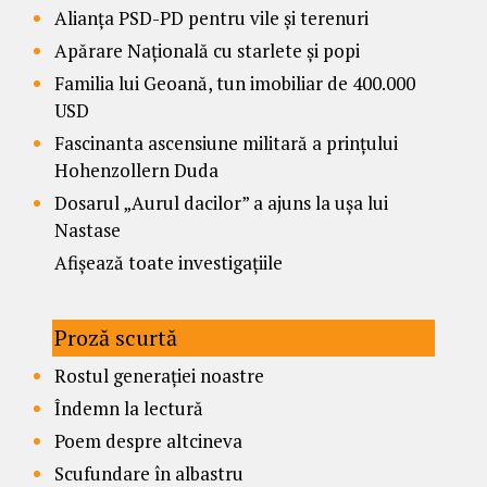
Alianța PSD-PD pentru vile și terenuri
Apărare Națională cu starlete și popi
Familia lui Geoană, tun imobiliar de 400.000
USD
Fascinanta ascensiune militară a prințului
Hohenzollern Duda
Dosarul „Aurul dacilor” a ajuns la ușa lui
Nastase
Afișează toate investigațiile
Proză scurtă
Rostul generației noastre
Îndemn la lectură
Poem despre altcineva
Scufundare în albastru