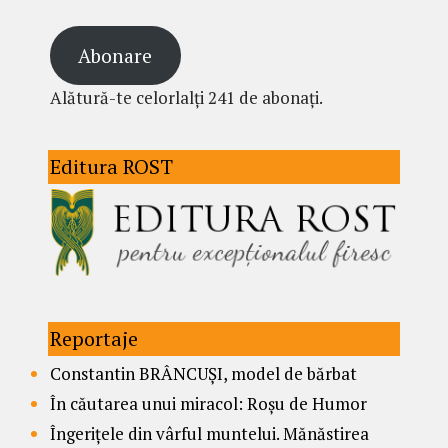
Abonare
Alătură-te celorlalți 241 de abonați.
Editura ROST
Reportaje
Constantin BRÂNCUȘI, model de bărbat
În căutarea unui miracol: Roșu de Humor
Îngerițele din vârful muntelui. Mănăstirea