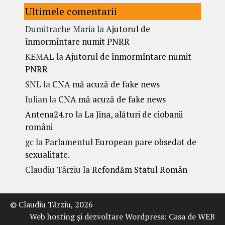
Ultimele comentarii
Dumitrache Maria
la
Ajutorul de
înmormîntare numit PNRR
KEMAL
la
Ajutorul de înmormîntare numit
PNRR
SNL
la
CNA mă acuză de fake news
Iulian
la
CNA mă acuză de fake news
Antena24.ro
la
La Jina, alături de ciobanii
români
gc
la
Parlamentul European pare obsedat de
sexualitate.
Claudiu Târziu
la
Refondăm Statul Român
© Claudiu Târziu, 2026
Web hosting şi dezvoltare Wordpress:
Casa de WEB