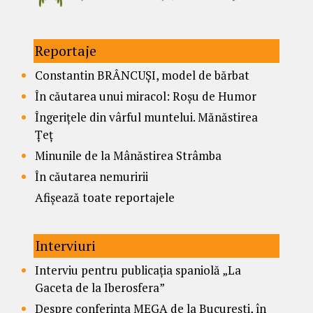
Reportaje
Constantin BRÂNCUȘI, model de bărbat
În căutarea unui miracol: Roșu de Humor
Îngerițele din vârful muntelui. Mănăstirea
Țeț
Minunile de la Mânăstirea Strâmba
În căutarea nemuririi
Afișează toate reportajele
Interviuri
Interviu pentru publicația spaniolă „La
Gaceta de la Iberosfera”
Despre conferința MEGA de la București, în