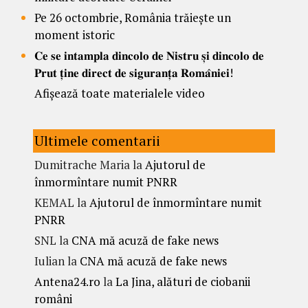
Pe 26 octombrie, România trăiește un
moment istoric
𝐂𝐞 𝐬𝐞 𝐢𝐧𝐭𝐚𝐦𝐩𝐥𝐚 𝐝𝐢𝐧𝐜𝐨𝐥𝐨 𝐝𝐞 𝐍𝐢𝐬𝐭𝐫𝐮 𝐬̦𝐢 𝐝𝐢𝐧𝐜𝐨𝐥𝐨 𝐝𝐞
𝐏𝐫𝐮𝐭 𝐭̦𝐢𝐧𝐞 𝐝𝐢𝐫𝐞𝐜𝐭 𝐝𝐞 𝐬𝐢𝐠𝐮𝐫𝐚𝐧𝐭̦𝐚 𝐑𝐨𝐦𝐚̂𝐧𝐢𝐞𝐢!
Afișează toate materialele video
Ultimele comentarii
Dumitrache Maria
la
Ajutorul de
înmormîntare numit PNRR
KEMAL
la
Ajutorul de înmormîntare numit
PNRR
SNL
la
CNA mă acuză de fake news
Iulian
la
CNA mă acuză de fake news
Antena24.ro
la
La Jina, alături de ciobanii
români