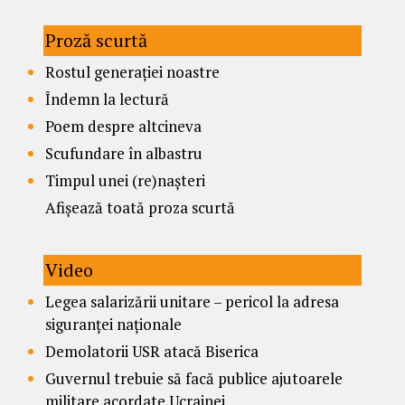
Proză scurtă
Rostul generației noastre
Îndemn la lectură
Poem despre altcineva
Scufundare în albastru
Timpul unei (re)nașteri
Afișează toată proza scurtă
Video
Legea salarizării unitare – pericol la adresa
siguranței naționale
Demolatorii USR atacă Biserica
Guvernul trebuie să facă publice ajutoarele
militare acordate Ucrainei