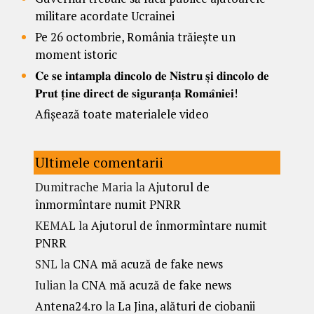
militare acordate Ucrainei
Pe 26 octombrie, România trăiește un
moment istoric
𝐂𝐞 𝐬𝐞 𝐢𝐧𝐭𝐚𝐦𝐩𝐥𝐚 𝐝𝐢𝐧𝐜𝐨𝐥𝐨 𝐝𝐞 𝐍𝐢𝐬𝐭𝐫𝐮 𝐬̦𝐢 𝐝𝐢𝐧𝐜𝐨𝐥𝐨 𝐝𝐞
𝐏𝐫𝐮𝐭 𝐭̦𝐢𝐧𝐞 𝐝𝐢𝐫𝐞𝐜𝐭 𝐝𝐞 𝐬𝐢𝐠𝐮𝐫𝐚𝐧𝐭̦𝐚 𝐑𝐨𝐦𝐚̂𝐧𝐢𝐞𝐢!
Afișează toate materialele video
Ultimele comentarii
Dumitrache Maria
la
Ajutorul de
înmormîntare numit PNRR
KEMAL
la
Ajutorul de înmormîntare numit
PNRR
SNL
la
CNA mă acuză de fake news
Iulian
la
CNA mă acuză de fake news
Antena24.ro
la
La Jina, alături de ciobanii