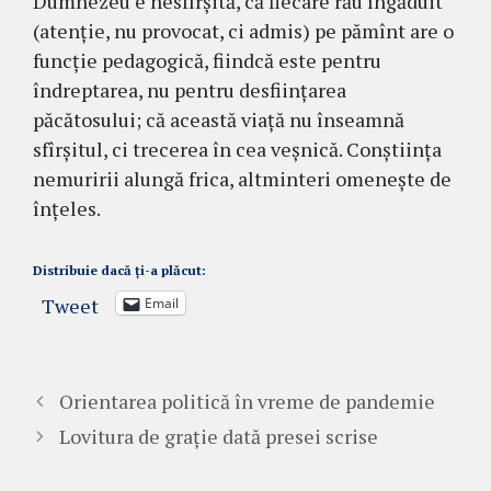
Dumnezeu e nesfîrșită, că fiecare rău îngăduit
(atenție, nu provocat, ci admis) pe pămînt are o
funcție pedagogică, fiindcă este pentru
îndreptarea, nu pentru desființarea
păcătosului; că această viață nu înseamnă
sfîrșitul, ci trecerea în cea veșnică. Conștiința
nemuririi alungă frica, altminteri omenește de
înțeles.
Distribuie dacă ți-a plăcut:
Tweet
Email
Orientarea politică în vreme de pandemie
Lovitura de grație dată presei scrise