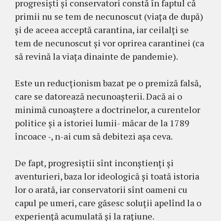
progresiști și conservatori constă în faptul că
primii nu se tem de necunoscut (viața de după)
și de aceea acceptă carantina, iar ceilalți se
tem de necunoscut și vor oprirea carantinei (ca
să revină la viața dinainte de pandemie).
Este un reducționism bazat pe o premiză falsă,
care se datorează necunoașterii. Dacă ai o
minimă cunoaștere a doctrinelor, a curentelor
politice și a istoriei lumii- măcar de la 1789
încoace -, n-ai cum să debitezi așa ceva.
De fapt, progresiștii sînt inconștienți și
aventurieri, baza lor ideologică și toată istoria
lor o arată, iar conservatorii sînt oameni cu
capul pe umeri, care găsesc soluții apelînd la o
experiență acumulată și la rațiune.