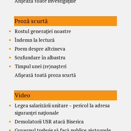
Afișează toate investigațiile
Proză scurtă
Rostul generației noastre
Îndemn la lectură
Poem despre altcineva
Scufundare în albastru
Timpul unei (re)nașteri
Afișează toată proza scurtă
Video
Legea salarizării unitare – pericol la adresa
siguranței naționale
Demolatorii USR atacă Biserica
Guvernul trebuie să facă publice ajutoarele