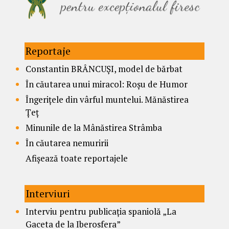
Reportaje
Constantin BRÂNCUȘI, model de bărbat
În căutarea unui miracol: Roșu de Humor
Îngerițele din vârful muntelui. Mănăstirea
Țeț
Minunile de la Mânăstirea Strâmba
În căutarea nemuririi
Afișează toate reportajele
Interviuri
Interviu pentru publicația spaniolă „La
Gaceta de la Iberosfera”