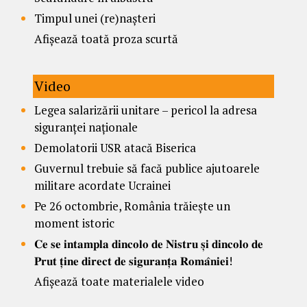
Timpul unei (re)nașteri
Afișează toată proza scurtă
Video
Legea salarizării unitare – pericol la adresa
siguranței naționale
Demolatorii USR atacă Biserica
Guvernul trebuie să facă publice ajutoarele
militare acordate Ucrainei
Pe 26 octombrie, România trăiește un
moment istoric
𝐂𝐞 𝐬𝐞 𝐢𝐧𝐭𝐚𝐦𝐩𝐥𝐚 𝐝𝐢𝐧𝐜𝐨𝐥𝐨 𝐝𝐞 𝐍𝐢𝐬𝐭𝐫𝐮 𝐬̦𝐢 𝐝𝐢𝐧𝐜𝐨𝐥𝐨 𝐝𝐞
𝐏𝐫𝐮𝐭 𝐭̦𝐢𝐧𝐞 𝐝𝐢𝐫𝐞𝐜𝐭 𝐝𝐞 𝐬𝐢𝐠𝐮𝐫𝐚𝐧𝐭̦𝐚 𝐑𝐨𝐦𝐚̂𝐧𝐢𝐞𝐢!
Afișează toate materialele video