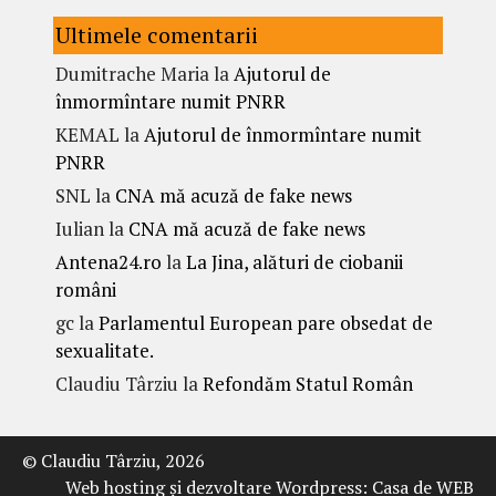
Ultimele comentarii
Dumitrache Maria
la
Ajutorul de
înmormîntare numit PNRR
KEMAL
la
Ajutorul de înmormîntare numit
PNRR
SNL
la
CNA mă acuză de fake news
Iulian
la
CNA mă acuză de fake news
Antena24.ro
la
La Jina, alături de ciobanii
români
gc
la
Parlamentul European pare obsedat de
sexualitate.
Claudiu Târziu
la
Refondăm Statul Român
© Claudiu Târziu, 2026
Web hosting şi dezvoltare Wordpress:
Casa de WEB