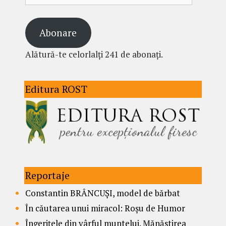
Abonare
Alătură-te celorlalți 241 de abonați.
Editura ROST
Reportaje
Constantin BRÂNCUȘI, model de bărbat
În căutarea unui miracol: Roșu de Humor
Îngerițele din vârful muntelui. Mănăstirea