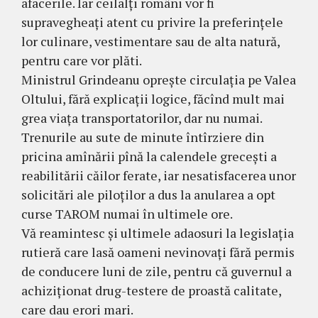
afacerile. Iar ceilalți români vor fi
supravegheați atent cu privire la preferințele
lor culinare, vestimentare sau de alta natură,
pentru care vor plăti.
Ministrul Grindeanu oprește circulația pe Valea
Oltului, fără explicații logice, făcînd mult mai
grea viața transportatorilor, dar nu numai.
Trenurile au sute de minute întîrziere din
pricina amînării pînă la calendele grecești a
reabilitării căilor ferate, iar nesatisfacerea unor
solicitări ale piloților a dus la anularea a opt
curse TAROM numai în ultimele ore.
Vă reamintesc și ultimele adaosuri la legislația
rutieră care lasă oameni nevinovați fără permis
de conducere luni de zile, pentru că guvernul a
achiziționat drug-testere de proastă calitate,
care dau erori mari.