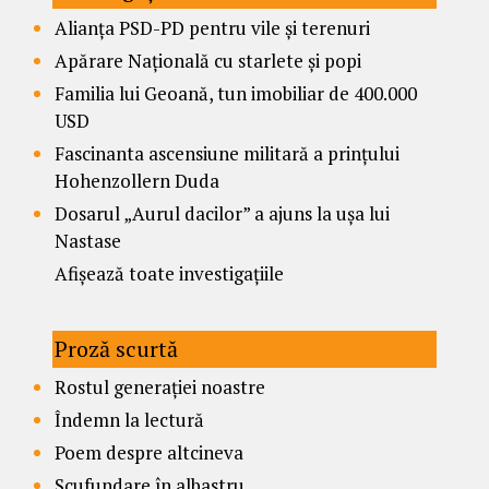
Alianța PSD-PD pentru vile și terenuri
Apărare Națională cu starlete și popi
Familia lui Geoană, tun imobiliar de 400.000
USD
Fascinanta ascensiune militară a prințului
Hohenzollern Duda
Dosarul „Aurul dacilor” a ajuns la ușa lui
Nastase
Afișează toate investigațiile
Proză scurtă
Rostul generației noastre
Îndemn la lectură
Poem despre altcineva
Scufundare în albastru