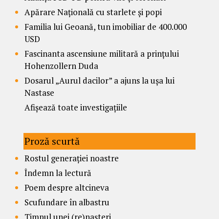
Apărare Națională cu starlete și popi
Familia lui Geoană, tun imobiliar de 400.000
USD
Fascinanta ascensiune militară a prințului
Hohenzollern Duda
Dosarul „Aurul dacilor” a ajuns la ușa lui
Nastase
Afișează toate investigațiile
Proză scurtă
Rostul generației noastre
Îndemn la lectură
Poem despre altcineva
Scufundare în albastru
Timpul unei (re)nașteri