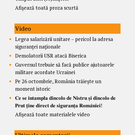
Afișează toată proza scurtă
Video
Legea salarizării unitare – pericol la adresa
siguranței naționale
Demolatorii USR atacă Biserica
Guvernul trebuie să facă publice ajutoarele
militare acordate Ucrainei
Pe 26 octombrie, România trăiește un
moment istoric
𝐂𝐞 𝐬𝐞 𝐢𝐧𝐭𝐚𝐦𝐩𝐥𝐚 𝐝𝐢𝐧𝐜𝐨𝐥𝐨 𝐝𝐞 𝐍𝐢𝐬𝐭𝐫𝐮 𝐬̦𝐢 𝐝𝐢𝐧𝐜𝐨𝐥𝐨 𝐝𝐞
𝐏𝐫𝐮𝐭 𝐭̦𝐢𝐧𝐞 𝐝𝐢𝐫𝐞𝐜𝐭 𝐝𝐞 𝐬𝐢𝐠𝐮𝐫𝐚𝐧𝐭̦𝐚 𝐑𝐨𝐦𝐚̂𝐧𝐢𝐞𝐢!
Afișează toate materialele video