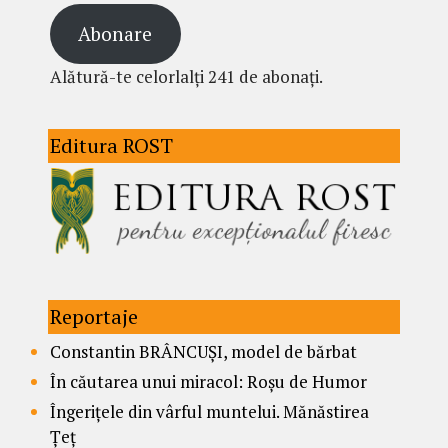
Abonare
Alătură-te celorlalți 241 de abonați.
Editura ROST
Reportaje
Constantin BRÂNCUȘI, model de bărbat
În căutarea unui miracol: Roșu de Humor
Îngerițele din vârful muntelui. Mănăstirea
Țeț