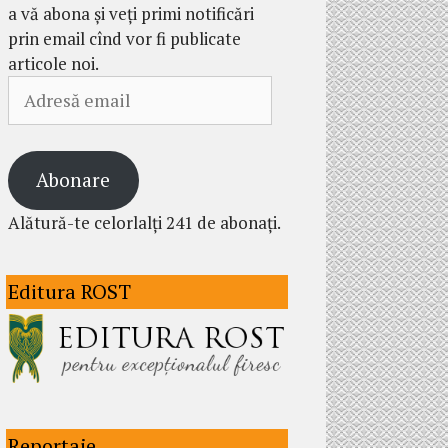
a vă abona și veți primi notificări
prin email cînd vor fi publicate
articole noi.
Adresă
email
Abonare
Alătură-te celorlalți 241 de abonați.
Editura ROST
Reportaje