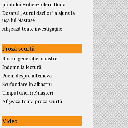
prințului Hohenzollern Duda
Dosarul „Aurul dacilor” a ajuns la
ușa lui Nastase
Afișează toate investigațiile
Proză scurtă
Rostul generației noastre
Îndemn la lectură
Poem despre altcineva
Scufundare în albastru
Timpul unei (re)nașteri
Afișează toată proza scurtă
Video