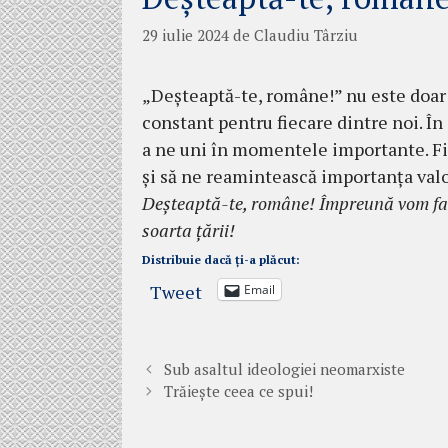
29 iulie 2024
de
Claudiu Târziu
„Deșteaptă-te, române!” nu este doar
constant pentru fiecare dintre noi. În
a ne uni în momentele importante. Fi
și să ne reamintească importanța valo
Deșteaptă-te, române! Împreună vom fa
soarta țării!
Distribuie dacă ți-a plăcut:
Tweet
Email
Sub asaltul ideologiei neomarxiste
Trăiește ceea ce spui!