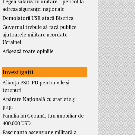
Legea salarizării unitare – pericol la
adresa siguranței naționale
Demolatorii USR atacă Biserica
Guvernul trebuie să facă publice
ajutoarele militare acordate
Ucrainei
Afișează toate opiniile
Investigații
Alianța PSD-PD pentru vile și
terenuri
Apărare Națională cu starlete și
popi
Familia lui Geoană, tun imobiliar de
400.000 USD
Fascinanta ascensiune militară a