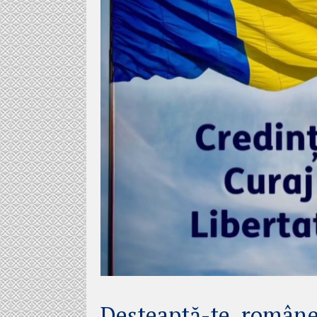
Deșteaptă-te, române