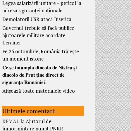
Legea salarizării unitare – pericol la
adresa siguranței naționale
Demolatorii USR atacă Biserica
Guvernul trebuie să facă publice
ajutoarele militare acordate
Ucrainei
Pe 26 octombrie, România trăiește
un moment istoric
𝐂𝐞 𝐬𝐞 𝐢𝐧𝐭𝐚𝐦𝐩𝐥𝐚 𝐝𝐢𝐧𝐜𝐨𝐥𝐨 𝐝𝐞 𝐍𝐢𝐬𝐭𝐫𝐮 𝐬̦𝐢
𝐝𝐢𝐧𝐜𝐨𝐥𝐨 𝐝𝐞 𝐏𝐫𝐮𝐭 𝐭̦𝐢𝐧𝐞 𝐝𝐢𝐫𝐞𝐜𝐭 𝐝𝐞
𝐬𝐢𝐠𝐮𝐫𝐚𝐧𝐭̦𝐚 𝐑𝐨𝐦𝐚̂𝐧𝐢𝐞𝐢!
Afișează toate materialele video
Ultimele comentarii
KEMAL
la
Ajutorul de
înmormîntare numit PNRR