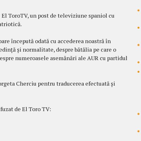
l El ToroTV, un post de televiziune spaniol cu
triotică.
oare începută odată cu accederea noastră în
dință și normalitate, despre bătălia pe care o
 despre numeroasele asemănări ale AUR cu partidul
orgeta Cherciu pentru traducerea efectuată și
ifuzat de El Toro TV: