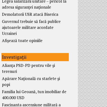
Legea salarizării unitare – pericol la
adresa siguranței naționale
Demolatorii USR atacă Biserica
Guvernul trebuie să facă publice
ajutoarele militare acordate
Ucrainei
Afișează toate opiniile
Investigații
Alianța PSD-PD pentru vile și
terenuri
Apărare Națională cu starlete și
popi
Familia lui Geoană, tun imobiliar de
400.000 USD
Fascinanta ascensiune militară a