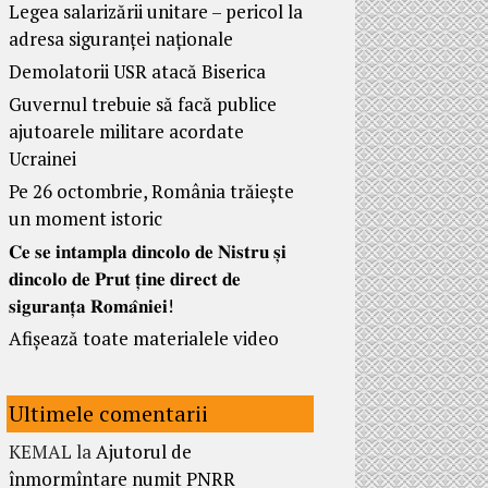
Legea salarizării unitare – pericol la
adresa siguranței naționale
Demolatorii USR atacă Biserica
Guvernul trebuie să facă publice
ajutoarele militare acordate
Ucrainei
Pe 26 octombrie, România trăiește
un moment istoric
𝐂𝐞 𝐬𝐞 𝐢𝐧𝐭𝐚𝐦𝐩𝐥𝐚 𝐝𝐢𝐧𝐜𝐨𝐥𝐨 𝐝𝐞 𝐍𝐢𝐬𝐭𝐫𝐮 𝐬̦𝐢
𝐝𝐢𝐧𝐜𝐨𝐥𝐨 𝐝𝐞 𝐏𝐫𝐮𝐭 𝐭̦𝐢𝐧𝐞 𝐝𝐢𝐫𝐞𝐜𝐭 𝐝𝐞
𝐬𝐢𝐠𝐮𝐫𝐚𝐧𝐭̦𝐚 𝐑𝐨𝐦𝐚̂𝐧𝐢𝐞𝐢!
Afișează toate materialele video
Ultimele comentarii
KEMAL
la
Ajutorul de
înmormîntare numit PNRR