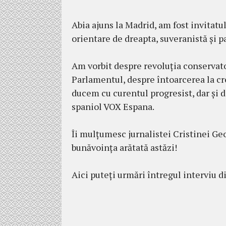
Abia ajuns la Madrid, am fost invitatu
orientare de dreapta, suveranistă și pa
Am vorbit despre revoluția conservat
Parlamentul, despre întoarcerea la cre
ducem cu curentul progresist, dar și
spaniol VOX Espana.
Îi mulțumesc jurnalistei Cristinei Ge
bunăvoința arătată astăzi!
Aici puteți urmări întregul interviu d