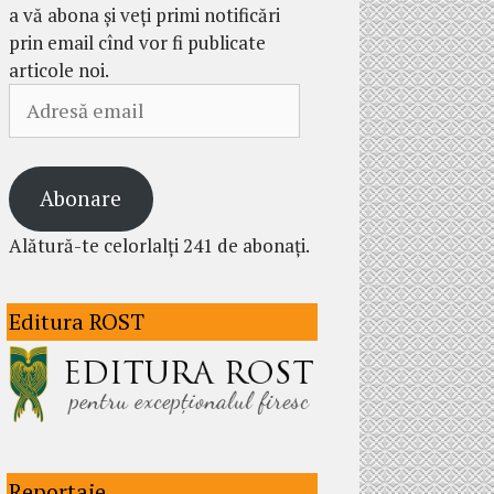
a vă abona și veți primi notificări
prin email cînd vor fi publicate
articole noi.
Adresă
email
Abonare
Alătură-te celorlalți 241 de abonați.
Editura ROST
Reportaje