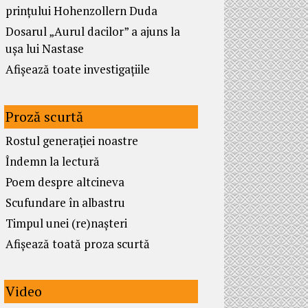
prințului Hohenzollern Duda
Dosarul „Aurul dacilor” a ajuns la
ușa lui Nastase
Afișează toate investigațiile
Proză scurtă
Rostul generației noastre
Îndemn la lectură
Poem despre altcineva
Scufundare în albastru
Timpul unei (re)nașteri
Afișează toată proza scurtă
Video