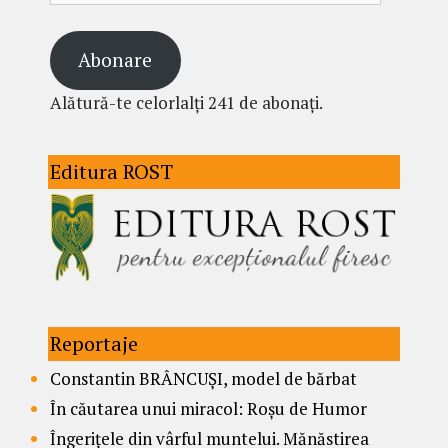
Abonare
Alătură-te celorlalți 241 de abonați.
Editura ROST
Reportaje
Constantin BRÂNCUȘI, model de bărbat
În căutarea unui miracol: Roșu de Humor
Îngerițele din vârful muntelui. Mănăstirea