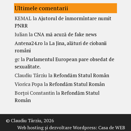
Ultimele comentarii
KEMAL
la
Ajutorul de înmormîntare numit
PNRR
Iulian
la
CNA mă acuză de fake news
Antena24.ro
la
La Jina, alături de ciobanii
români
gc
la
Parlamentul European pare obsedat de
sexualitate.
Claudiu Târziu
la
Refondăm Statul Român
Viorica Popa
la
Refondăm Statul Român
Borțoi Constantin
la
Refondăm Statul
Român
© Claudiu Târziu, 2026
Web hosting şi dezvoltare Wordpress:
Casa de WEB