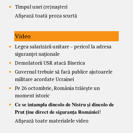
Timpul unei (re)nașteri
Afișează toată proza scurtă
Video
Legea salarizării unitare – pericol la adresa
siguranței naționale
Demolatorii USR atacă Biserica
Guvernul trebuie să facă publice ajutoarele
militare acordate Ucrainei
Pe 26 octombrie, România trăiește un
moment istoric
𝐂𝐞 𝐬𝐞 𝐢𝐧𝐭𝐚𝐦𝐩𝐥𝐚 𝐝𝐢𝐧𝐜𝐨𝐥𝐨 𝐝𝐞 𝐍𝐢𝐬𝐭𝐫𝐮 𝐬̦𝐢 𝐝𝐢𝐧𝐜𝐨𝐥𝐨 𝐝𝐞
𝐏𝐫𝐮𝐭 𝐭̦𝐢𝐧𝐞 𝐝𝐢𝐫𝐞𝐜𝐭 𝐝𝐞 𝐬𝐢𝐠𝐮𝐫𝐚𝐧𝐭̦𝐚 𝐑𝐨𝐦𝐚̂𝐧𝐢𝐞𝐢!
Afișează toate materialele video