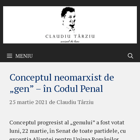
Sari
la
conținut
MENIU
Conceptul neomarxist de
„gen” – în Codul Penal
25 martie 2021
de
Claudiu Târziu
Conceptul progresist al „genului” a fost votat
luni, 22 martie, în Senat de toate partidele, cu
excepția Alianței pentru Unirea Românilor,