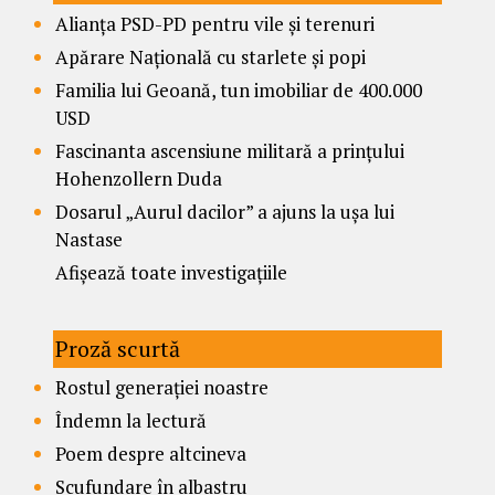
Alianța PSD-PD pentru vile și terenuri
Apărare Națională cu starlete și popi
Familia lui Geoană, tun imobiliar de 400.000
USD
Fascinanta ascensiune militară a prințului
Hohenzollern Duda
Dosarul „Aurul dacilor” a ajuns la ușa lui
Nastase
Afișează toate investigațiile
Proză scurtă
Rostul generației noastre
Îndemn la lectură
Poem despre altcineva
Scufundare în albastru