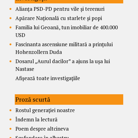
Alianța PSD-PD pentru vile și terenuri
Apărare Națională cu starlete și popi
Familia lui Geoană, tun imobiliar de 400.000
USD
Fascinanta ascensiune militară a prințului
Hohenzollern Duda
Dosarul „Aurul dacilor” a ajuns la ușa lui
Nastase
Afișează toate investigațiile
Proză scurtă
Rostul generației noastre
Îndemn la lectură
Poem despre altcineva
Scufundare în albastru