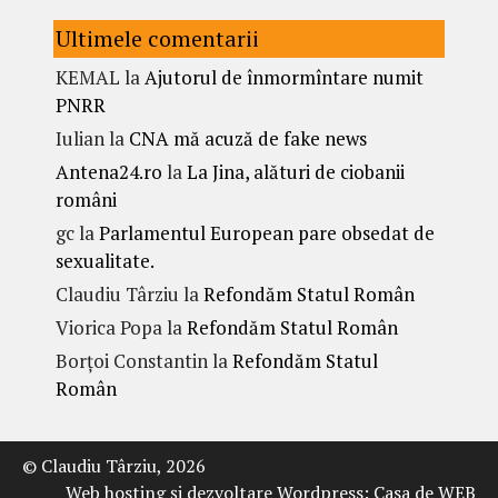
Ultimele comentarii
KEMAL
la
Ajutorul de înmormîntare numit
PNRR
Iulian
la
CNA mă acuză de fake news
Antena24.ro
la
La Jina, alături de ciobanii
români
gc
la
Parlamentul European pare obsedat de
sexualitate.
Claudiu Târziu
la
Refondăm Statul Român
Viorica Popa
la
Refondăm Statul Român
Borțoi Constantin
la
Refondăm Statul
Român
© Claudiu Târziu, 2026
Web hosting şi dezvoltare Wordpress:
Casa de WEB