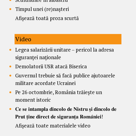
Timpul unei (re)nașteri
Afișează toată proza scurtă
Video
Legea salarizării unitare – pericol la adresa
siguranței naționale
Demolatorii USR atacă Biserica
Guvernul trebuie să facă publice ajutoarele
militare acordate Ucrainei
Pe 26 octombrie, România trăiește un
moment istoric
𝐂𝐞 𝐬𝐞 𝐢𝐧𝐭𝐚𝐦𝐩𝐥𝐚 𝐝𝐢𝐧𝐜𝐨𝐥𝐨 𝐝𝐞 𝐍𝐢𝐬𝐭𝐫𝐮 𝐬̦𝐢 𝐝𝐢𝐧𝐜𝐨𝐥𝐨 𝐝𝐞
𝐏𝐫𝐮𝐭 𝐭̦𝐢𝐧𝐞 𝐝𝐢𝐫𝐞𝐜𝐭 𝐝𝐞 𝐬𝐢𝐠𝐮𝐫𝐚𝐧𝐭̦𝐚 𝐑𝐨𝐦𝐚̂𝐧𝐢𝐞𝐢!
Afișează toate materialele video