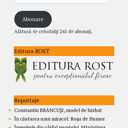
Abonare
Alătură-te celorlalți 241 de abonați.
Editura ROST
Reportaje
Constantin BRÂNCUȘI, model de bărbat
În căutarea unui miracol: Roșu de Humor
Îngerițele din vârful muntelui. Mănăstirea