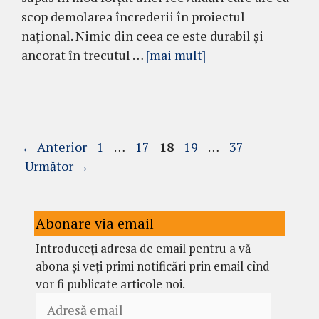
scop demolarea încrederii în proiectul
național. Nimic din ceea ce este durabil și
ancorat în trecutul …
[mai mult]
Pagina
Pagina
Pagina
Pagina
Pagina
←
Anterior
1
…
17
18
19
…
37
Următor
→
Abonare via email
Introduceți adresa de email pentru a vă
abona și veți primi notificări prin email cînd
vor fi publicate articole noi.
Adresă
email