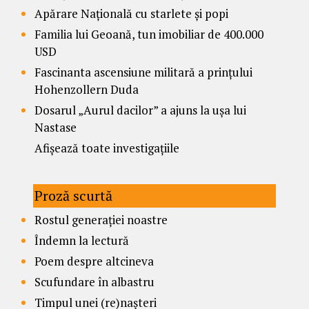
Apărare Națională cu starlete și popi
Familia lui Geoană, tun imobiliar de 400.000
USD
Fascinanta ascensiune militară a prințului
Hohenzollern Duda
Dosarul „Aurul dacilor” a ajuns la ușa lui
Nastase
Afișează toate investigațiile
Proză scurtă
Rostul generației noastre
Îndemn la lectură
Poem despre altcineva
Scufundare în albastru
Timpul unei (re)nașteri