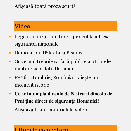
Afișează toată proza scurtă
Video
Legea salarizării unitare – pericol la adresa
siguranței naționale
Demolatorii USR atacă Biserica
Guvernul trebuie să facă publice ajutoarele
militare acordate Ucrainei
Pe 26 octombrie, România trăiește un
moment istoric
𝐂𝐞 𝐬𝐞 𝐢𝐧𝐭𝐚𝐦𝐩𝐥𝐚 𝐝𝐢𝐧𝐜𝐨𝐥𝐨 𝐝𝐞 𝐍𝐢𝐬𝐭𝐫𝐮 𝐬̦𝐢 𝐝𝐢𝐧𝐜𝐨𝐥𝐨 𝐝𝐞
𝐏𝐫𝐮𝐭 𝐭̦𝐢𝐧𝐞 𝐝𝐢𝐫𝐞𝐜𝐭 𝐝𝐞 𝐬𝐢𝐠𝐮𝐫𝐚𝐧𝐭̦𝐚 𝐑𝐨𝐦𝐚̂𝐧𝐢𝐞𝐢!
Afișează toate materialele video
Ultimele comentarii