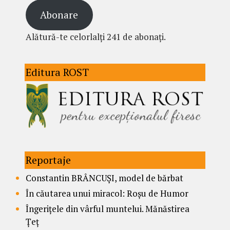
Abonare
Alătură-te celorlalți 241 de abonați.
Editura ROST
Reportaje
Constantin BRÂNCUȘI, model de bărbat
În căutarea unui miracol: Roșu de Humor
Îngerițele din vârful muntelui. Mănăstirea
Țeț