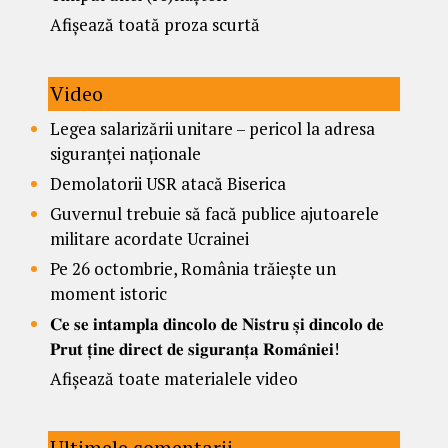
Afișează toată proza scurtă
Video
Legea salarizării unitare – pericol la adresa
siguranței naționale
Demolatorii USR atacă Biserica
Guvernul trebuie să facă publice ajutoarele
militare acordate Ucrainei
Pe 26 octombrie, România trăiește un
moment istoric
𝐂𝐞 𝐬𝐞 𝐢𝐧𝐭𝐚𝐦𝐩𝐥𝐚 𝐝𝐢𝐧𝐜𝐨𝐥𝐨 𝐝𝐞 𝐍𝐢𝐬𝐭𝐫𝐮 𝐬̦𝐢 𝐝𝐢𝐧𝐜𝐨𝐥𝐨 𝐝𝐞
𝐏𝐫𝐮𝐭 𝐭̦𝐢𝐧𝐞 𝐝𝐢𝐫𝐞𝐜𝐭 𝐝𝐞 𝐬𝐢𝐠𝐮𝐫𝐚𝐧𝐭̦𝐚 𝐑𝐨𝐦𝐚̂𝐧𝐢𝐞𝐢!
Afișează toate materialele video
Ultimele comentarii