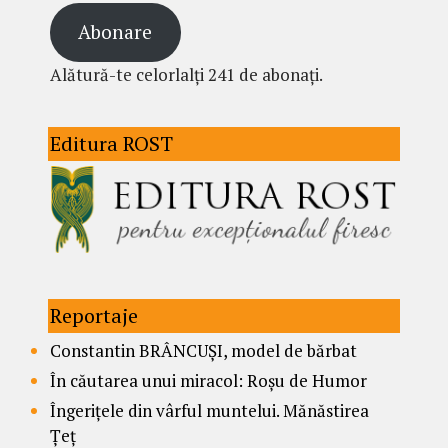
Abonare
Alătură-te celorlalți 241 de abonați.
Editura ROST
Reportaje
Constantin BRÂNCUȘI, model de bărbat
În căutarea unui miracol: Roșu de Humor
Îngerițele din vârful muntelui. Mănăstirea
Țeț