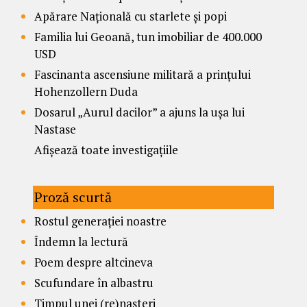
Apărare Națională cu starlete și popi
Familia lui Geoană, tun imobiliar de 400.000
USD
Fascinanta ascensiune militară a prințului
Hohenzollern Duda
Dosarul „Aurul dacilor” a ajuns la ușa lui
Nastase
Afișează toate investigațiile
Proză scurtă
Rostul generației noastre
Îndemn la lectură
Poem despre altcineva
Scufundare în albastru
Timpul unei (re)nașteri