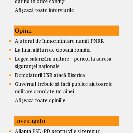
dar nu în orice condiții
Afișează toate interviurile
Opinii
Ajutorul de înmormîntare numit PNRR
La Jina, alături de ciobanii români
Legea salarizării unitare – pericol la adresa
siguranței naționale
Demolatorii USR atacă Biserica
Guvernul trebuie să facă publice ajutoarele
militare acordate Ucrainei
Afișează toate opiniile
Investigații
Alianța PSD-PD pentru vile și terenuri