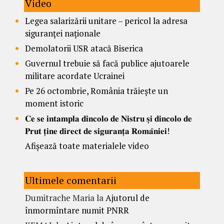
Video
Legea salarizării unitare – pericol la adresa
siguranței naționale
Demolatorii USR atacă Biserica
Guvernul trebuie să facă publice ajutoarele
militare acordate Ucrainei
Pe 26 octombrie, România trăiește un
moment istoric
𝐂𝐞 𝐬𝐞 𝐢𝐧𝐭𝐚𝐦𝐩𝐥𝐚 𝐝𝐢𝐧𝐜𝐨𝐥𝐨 𝐝𝐞 𝐍𝐢𝐬𝐭𝐫𝐮 𝐬̦𝐢 𝐝𝐢𝐧𝐜𝐨𝐥𝐨 𝐝𝐞
𝐏𝐫𝐮𝐭 𝐭̦𝐢𝐧𝐞 𝐝𝐢𝐫𝐞𝐜𝐭 𝐝𝐞 𝐬𝐢𝐠𝐮𝐫𝐚𝐧𝐭̦𝐚 𝐑𝐨𝐦𝐚̂𝐧𝐢𝐞𝐢!
Afișează toate materialele video
Ultimele comentarii
Dumitrache Maria
la
Ajutorul de
înmormîntare numit PNRR