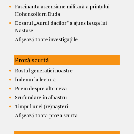
Fascinanta ascensiune militară a prințului
Hohenzollern Duda
Dosarul „Aurul dacilor” a ajuns la ușa lui
Nastase
Afișează toate investigațiile
Proză scurtă
Rostul generației noastre
Îndemn la lectură
Poem despre altcineva
Scufundare în albastru
Timpul unei (re)nașteri
Afișează toată proza scurtă