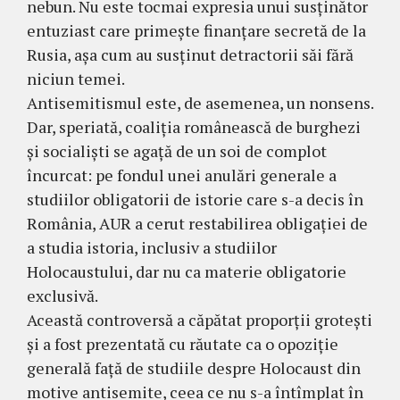
nebun. Nu este tocmai expresia unui susținător
entuziast care primește finanțare secretă de la
Rusia, așa cum au susținut detractorii săi fără
niciun temei.
Antisemitismul este, de asemenea, un nonsens.
Dar, speriată, coaliția românească de burghezi
și socialiști se agață de un soi de complot
încurcat: pe fondul unei anulări generale a
studiilor obligatorii de istorie care s-a decis în
România, AUR a cerut restabilirea obligației de
a studia istoria, inclusiv a studiilor
Holocaustului, dar nu ca materie obligatorie
exclusivă.
Această controversă a căpătat proporții grotești
și a fost prezentată cu răutate ca o opoziție
generală față de studiile despre Holocaust din
motive antisemite, ceea ce nu s-a întîmplat în