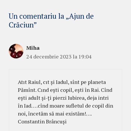
Un comentariu la „Ajun de
Crăciun”
Miha
24 decembrie 2023 la 19:04
Atıt Raiul, cıt şi Iadul, sînt pe planeta
Pămînt. Cınd eşti copil, eşti în Rai. Cînd
eşti adult şi-ţi pierzi Iubirea, deja intri
în Iad. …cînd moare sufletul de copil din
noi, încetăm să mai existăm!….
Constantin Brâncuşi