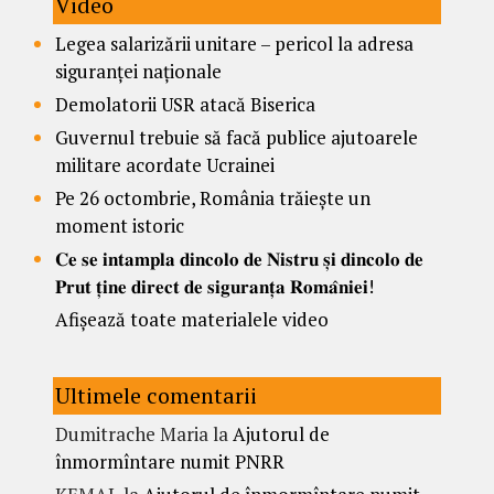
Video
Legea salarizării unitare – pericol la adresa
siguranței naționale
Demolatorii USR atacă Biserica
Guvernul trebuie să facă publice ajutoarele
militare acordate Ucrainei
Pe 26 octombrie, România trăiește un
moment istoric
𝐂𝐞 𝐬𝐞 𝐢𝐧𝐭𝐚𝐦𝐩𝐥𝐚 𝐝𝐢𝐧𝐜𝐨𝐥𝐨 𝐝𝐞 𝐍𝐢𝐬𝐭𝐫𝐮 𝐬̦𝐢 𝐝𝐢𝐧𝐜𝐨𝐥𝐨 𝐝𝐞
𝐏𝐫𝐮𝐭 𝐭̦𝐢𝐧𝐞 𝐝𝐢𝐫𝐞𝐜𝐭 𝐝𝐞 𝐬𝐢𝐠𝐮𝐫𝐚𝐧𝐭̦𝐚 𝐑𝐨𝐦𝐚̂𝐧𝐢𝐞𝐢!
Afișează toate materialele video
Ultimele comentarii
Dumitrache Maria
la
Ajutorul de
înmormîntare numit PNRR