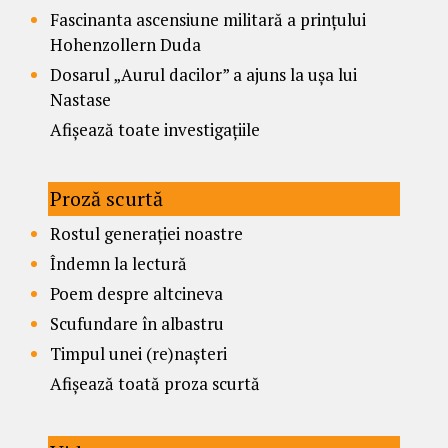
Fascinanta ascensiune militară a prințului
Hohenzollern Duda
Dosarul „Aurul dacilor” a ajuns la ușa lui
Nastase
Afișează toate investigațiile
Proză scurtă
Rostul generației noastre
Îndemn la lectură
Poem despre altcineva
Scufundare în albastru
Timpul unei (re)nașteri
Afișează toată proza scurtă