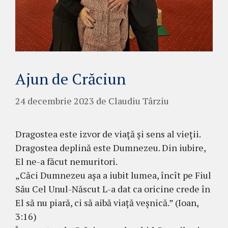
Ajun de Crăciun
24 decembrie 2023
de
Claudiu Târziu
Dragostea este izvor de viață și sens al vieții.
Dragostea deplină este Dumnezeu. Din iubire,
El ne-a făcut nemuritori.
„Căci Dumnezeu aşa a iubit lumea, încît pe Fiul
Său Cel Unul-Născut L-a dat ca oricine crede în
El să nu piară, ci să aibă viaţă veşnică.” (Ioan,
3:16)