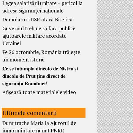
Legea salarizării unitare – pericol la
adresa siguranței naționale
Demolatorii USR atacă Biserica
Guvernul trebuie să facă publice
ajutoarele militare acordate
Ucrainei
Pe 26 octombrie, România trăiește
un moment istoric
𝐂𝐞 𝐬𝐞 𝐢𝐧𝐭𝐚𝐦𝐩𝐥𝐚 𝐝𝐢𝐧𝐜𝐨𝐥𝐨 𝐝𝐞 𝐍𝐢𝐬𝐭𝐫𝐮 𝐬̦𝐢
𝐝𝐢𝐧𝐜𝐨𝐥𝐨 𝐝𝐞 𝐏𝐫𝐮𝐭 𝐭̦𝐢𝐧𝐞 𝐝𝐢𝐫𝐞𝐜𝐭 𝐝𝐞
𝐬𝐢𝐠𝐮𝐫𝐚𝐧𝐭̦𝐚 𝐑𝐨𝐦𝐚̂𝐧𝐢𝐞𝐢!
Afișează toate materialele video
Ultimele comentarii
Dumitrache Maria
la
Ajutorul de
înmormîntare numit PNRR