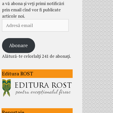
a vă abona și veți primi notificări
prin email cînd vor fi publicate
articole noi.
Adresă
email
Abonare
Alătură-te celorlalți 241 de abonați.
Editura ROST
Reportaje