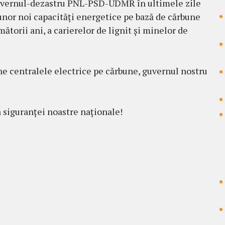
uvernul-dezastru PNL-PSD-UDMR în ultimele zile
 unor noi capacități energetice pe bază de cărbune
orii ani, a carierelor de lignit și minelor de
une centralele electrice pe cărbune, guvernul nostru
a siguranței noastre naționale!