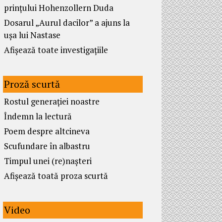
prințului Hohenzollern Duda
Dosarul „Aurul dacilor” a ajuns la
ușa lui Nastase
Afișează toate investigațiile
Proză scurtă
Rostul generației noastre
Îndemn la lectură
Poem despre altcineva
Scufundare în albastru
Timpul unei (re)nașteri
Afișează toată proza scurtă
Video