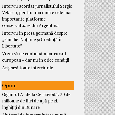
Interviu acordat jurnalistului Sergio
Velasco, pentru una dintre cele mai
importante platforme
conservatoare din Argentina
Interviu în presa germană despre
„Familie, Națiune și Credință în
Libertate”
Vrem să ne continuăm parcursul
european – dar nu în orice condiții
Afișează toate interviurile
Opinii
Gigantul AI de la Cernavodă: 30 de
milioane de litri de apă pe zi,
înghițiți din Dunăre
Ajutorul de înmormîntare numit