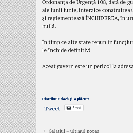
Ordonanța de Urgență 108, dată de g
ale lunii iunie, interzice construirea
și reglementează ÎNCHIDEREA, în următ
huilă.
În timp ce alte state repun în funcți
le închide definitiv!
Acest guvern este un pericol la adres
Distribuie dacă ți-a plăcut:
Tweet
Email
Galațiul – ultimul popas