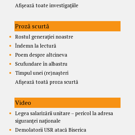
Afișează toate investigațiile
Proză scurtă
Rostul generației noastre
Îndemn la lectură
Poem despre altcineva
Scufundare în albastru
Timpul unei (re)nașteri
Afișează toată proza scurtă
Video
Legea salarizării unitare – pericol la adresa
siguranței naționale
Demolatorii USR atacă Biserica