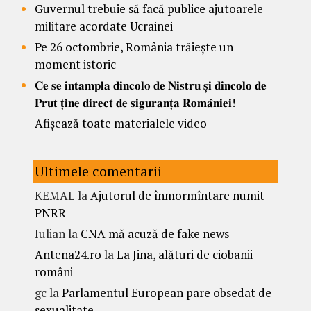
Guvernul trebuie să facă publice ajutoarele
militare acordate Ucrainei
Pe 26 octombrie, România trăiește un
moment istoric
𝐂𝐞 𝐬𝐞 𝐢𝐧𝐭𝐚𝐦𝐩𝐥𝐚 𝐝𝐢𝐧𝐜𝐨𝐥𝐨 𝐝𝐞 𝐍𝐢𝐬𝐭𝐫𝐮 𝐬̦𝐢 𝐝𝐢𝐧𝐜𝐨𝐥𝐨 𝐝𝐞
𝐏𝐫𝐮𝐭 𝐭̦𝐢𝐧𝐞 𝐝𝐢𝐫𝐞𝐜𝐭 𝐝𝐞 𝐬𝐢𝐠𝐮𝐫𝐚𝐧𝐭̦𝐚 𝐑𝐨𝐦𝐚̂𝐧𝐢𝐞𝐢!
Afișează toate materialele video
Ultimele comentarii
KEMAL
la
Ajutorul de înmormîntare numit
PNRR
Iulian
la
CNA mă acuză de fake news
Antena24.ro
la
La Jina, alături de ciobanii
români
gc
la
Parlamentul European pare obsedat de
sexualitate.