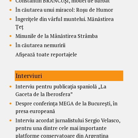
Constantin BRÂNCUȘI, model de bărbat
În căutarea unui miracol: Roșu de Humor
Îngerițele din vârful muntelui. Mănăstirea
Țeț
Minunile de la Mânăstirea Strâmba
În căutarea nemuririi
Afișează toate reportajele
Interviuri
Interviu pentru publicația spaniolă „La
Gaceta de la Iberosfera”
Despre conferința MEGA de la București, în
presa europeană
Interviu acordat jurnalistului Sergio Velasco,
pentru una dintre cele mai importante
platforme conservatoare din Argentina