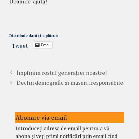
Doamne-ajută!
Distribuie dacă ți-a plăcut:
Tweet
Email
Împlinim rostul generației noastre!
Declin demografic și măsuri iresponsabile
Abonare via email
Introduceți adresa de email pentru a vă
abona și veți primi notificări prin email cînd