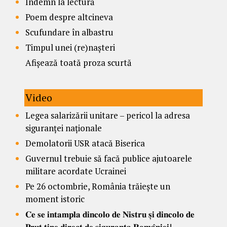
Îndemn la lectură
Poem despre altcineva
Scufundare în albastru
Timpul unei (re)nașteri
Afișează toată proza scurtă
Video
Legea salarizării unitare – pericol la adresa
siguranței naționale
Demolatorii USR atacă Biserica
Guvernul trebuie să facă publice ajutoarele
militare acordate Ucrainei
Pe 26 octombrie, România trăiește un
moment istoric
𝐂𝐞 𝐬𝐞 𝐢𝐧𝐭𝐚𝐦𝐩𝐥𝐚 𝐝𝐢𝐧𝐜𝐨𝐥𝐨 𝐝𝐞 𝐍𝐢𝐬𝐭𝐫𝐮 𝐬̦𝐢 𝐝𝐢𝐧𝐜𝐨𝐥𝐨 𝐝𝐞
𝐏𝐫𝐮𝐭 𝐭̦𝐢𝐧𝐞 𝐝𝐢𝐫𝐞𝐜𝐭 𝐝𝐞 𝐬𝐢𝐠𝐮𝐫𝐚𝐧𝐭̦𝐚 𝐑𝐨𝐦𝐚̂𝐧𝐢𝐞𝐢!