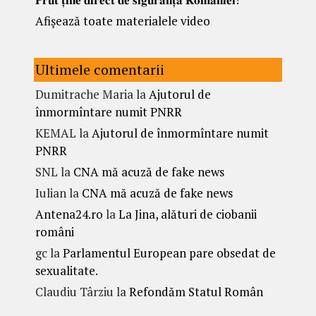
Afișează toate materialele video
Ultimele comentarii
Dumitrache Maria
la
Ajutorul de
înmormîntare numit PNRR
KEMAL
la
Ajutorul de înmormîntare numit
PNRR
SNL
la
CNA mă acuză de fake news
Iulian
la
CNA mă acuză de fake news
Antena24.ro
la
La Jina, alături de ciobanii
români
gc
la
Parlamentul European pare obsedat de
sexualitate.
Claudiu Târziu
la
Refondăm Statul Român