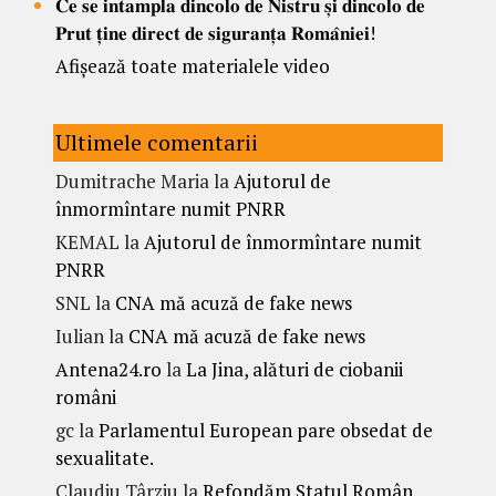
𝐂𝐞 𝐬𝐞 𝐢𝐧𝐭𝐚𝐦𝐩𝐥𝐚 𝐝𝐢𝐧𝐜𝐨𝐥𝐨 𝐝𝐞 𝐍𝐢𝐬𝐭𝐫𝐮 𝐬̦𝐢 𝐝𝐢𝐧𝐜𝐨𝐥𝐨 𝐝𝐞
𝐏𝐫𝐮𝐭 𝐭̦𝐢𝐧𝐞 𝐝𝐢𝐫𝐞𝐜𝐭 𝐝𝐞 𝐬𝐢𝐠𝐮𝐫𝐚𝐧𝐭̦𝐚 𝐑𝐨𝐦𝐚̂𝐧𝐢𝐞𝐢!
Afișează toate materialele video
Ultimele comentarii
Dumitrache Maria
la
Ajutorul de
înmormîntare numit PNRR
KEMAL
la
Ajutorul de înmormîntare numit
PNRR
SNL
la
CNA mă acuză de fake news
Iulian
la
CNA mă acuză de fake news
Antena24.ro
la
La Jina, alături de ciobanii
români
gc
la
Parlamentul European pare obsedat de
sexualitate.
Claudiu Târziu
la
Refondăm Statul Român