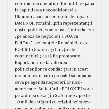
continuarea operațiunilor militare până
la capitularea necondiționată a
Ukrainei …cu consecințele de rigoare .
Dacă NOI , românii ,prin reprezentanții
noștri politici , vom reuși să introducem
, pe anexa de negocieri a SUA cu
Fed.Rusă , doleanțele României , este
POSIBIL (teoretic și funcție de
conjunctură ) ca să fie promovate .
Raportându-ne la valoarea
politicienilor ce conduc țara în acest
moment este puțin probabil să impună
ceva pe agenda negocierilor ruso-
americane . Solicitările POLONIEI vor fi
pe ordinea de zi ( în SUA trăiesc peste
10 mil.de cetățeni cu origini poloneze
sau judeo-poloneze , mulți oameni de