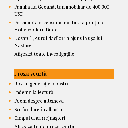
Familia lui Geoană, tun imobiliar de 400.000
USD
Fascinanta ascensiune militară a prințului
Hohenzollern Duda
Dosarul „Aurul dacilor” a ajuns la ușa lui
Nastase
Afișează toate investigațiile
Proză scurtă
Rostul generației noastre
Îndemn la lectură
Poem despre altcineva
Scufundare în albastru
Timpul unei (re)nașteri
Afișează toată proza scurtă