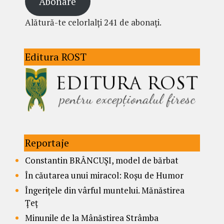
Abonare
Alătură-te celorlalți 241 de abonați.
Editura ROST
Reportaje
Constantin BRÂNCUȘI, model de bărbat
În căutarea unui miracol: Roșu de Humor
Îngerițele din vârful muntelui. Mănăstirea
Țeț
Minunile de la Mânăstirea Strâmba