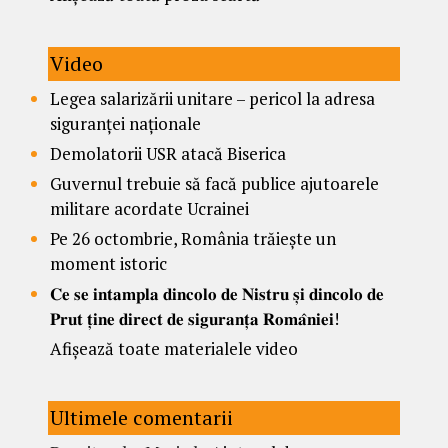
Video
Legea salarizării unitare – pericol la adresa
siguranței naționale
Demolatorii USR atacă Biserica
Guvernul trebuie să facă publice ajutoarele
militare acordate Ucrainei
Pe 26 octombrie, România trăiește un
moment istoric
𝐂𝐞 𝐬𝐞 𝐢𝐧𝐭𝐚𝐦𝐩𝐥𝐚 𝐝𝐢𝐧𝐜𝐨𝐥𝐨 𝐝𝐞 𝐍𝐢𝐬𝐭𝐫𝐮 𝐬̦𝐢 𝐝𝐢𝐧𝐜𝐨𝐥𝐨 𝐝𝐞
𝐏𝐫𝐮𝐭 𝐭̦𝐢𝐧𝐞 𝐝𝐢𝐫𝐞𝐜𝐭 𝐝𝐞 𝐬𝐢𝐠𝐮𝐫𝐚𝐧𝐭̦𝐚 𝐑𝐨𝐦𝐚̂𝐧𝐢𝐞𝐢!
Afișează toate materialele video
Ultimele comentarii