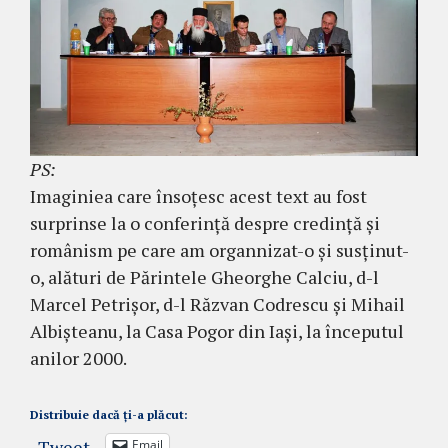
PS:
Imaginiea care însoțesc acest text au fost
surprinse la o conferință despre credință și
românism pe care am organnizat-o și susținut-
o, alături de Părintele Gheorghe Calciu, d-l
Marcel Petrișor, d-l Răzvan Codrescu și Mihail
Albișteanu, la Casa Pogor din Iași, la începutul
anilor 2000.
Distribuie dacă ți-a plăcut:
Tweet
Email