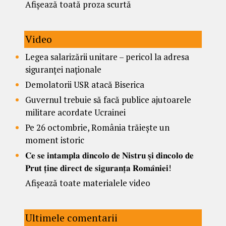
Afișează toată proza scurtă
Video
Legea salarizării unitare – pericol la adresa
siguranței naționale
Demolatorii USR atacă Biserica
Guvernul trebuie să facă publice ajutoarele
militare acordate Ucrainei
Pe 26 octombrie, România trăiește un
moment istoric
𝐂𝐞 𝐬𝐞 𝐢𝐧𝐭𝐚𝐦𝐩𝐥𝐚 𝐝𝐢𝐧𝐜𝐨𝐥𝐨 𝐝𝐞 𝐍𝐢𝐬𝐭𝐫𝐮 𝐬̦𝐢 𝐝𝐢𝐧𝐜𝐨𝐥𝐨 𝐝𝐞
𝐏𝐫𝐮𝐭 𝐭̦𝐢𝐧𝐞 𝐝𝐢𝐫𝐞𝐜𝐭 𝐝𝐞 𝐬𝐢𝐠𝐮𝐫𝐚𝐧𝐭̦𝐚 𝐑𝐨𝐦𝐚̂𝐧𝐢𝐞𝐢!
Afișează toate materialele video
Ultimele comentarii