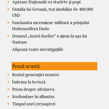
Apărare Națională cu starlete și popi
Familia lui Geoană, tun imobiliar de 400.000
USD
Fascinanta ascensiune militară a prințului
Hohenzollern Duda
Dosarul „Aurul dacilor” a ajuns la ușa lui
Nastase
Afișează toate investigațiile
Proză scurtă
Rostul generației noastre
Îndemn la lectură
Poem despre altcineva
Scufundare în albastru
Timpul unei (re)nașteri