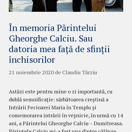
În memoria Părintelui
Gheorghe Calciu. Sau
datoria mea față de sfinții
închisorilor
21 noiembrie 2020
de
Claudiu Târziu
Astăzi este pentru mine o zi importantă, cu
dublă semnificație: sărbătoarea creștină a
Intrării Fecioarei Maria în Templu și
comemorarea intrării în veșnicie, în urmă cu 14
ani, a Părintelui Gheorghe Calciu – Dumitreasa.
Părintele Calciu mi-a fost una dintre călăuze