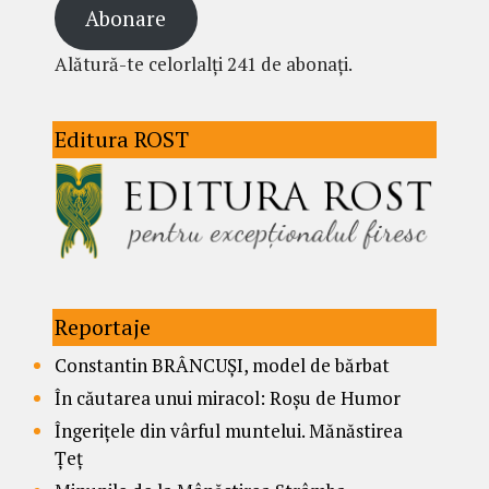
Abonare
Alătură-te celorlalți 241 de abonați.
Editura ROST
Reportaje
Constantin BRÂNCUȘI, model de bărbat
În căutarea unui miracol: Roșu de Humor
Îngerițele din vârful muntelui. Mănăstirea
Țeț