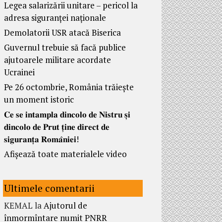
Legea salarizării unitare – pericol la
adresa siguranței naționale
Demolatorii USR atacă Biserica
Guvernul trebuie să facă publice
ajutoarele militare acordate
Ucrainei
Pe 26 octombrie, România trăiește
un moment istoric
𝐂𝐞 𝐬𝐞 𝐢𝐧𝐭𝐚𝐦𝐩𝐥𝐚 𝐝𝐢𝐧𝐜𝐨𝐥𝐨 𝐝𝐞 𝐍𝐢𝐬𝐭𝐫𝐮 𝐬̦𝐢
𝐝𝐢𝐧𝐜𝐨𝐥𝐨 𝐝𝐞 𝐏𝐫𝐮𝐭 𝐭̦𝐢𝐧𝐞 𝐝𝐢𝐫𝐞𝐜𝐭 𝐝𝐞
𝐬𝐢𝐠𝐮𝐫𝐚𝐧𝐭̦𝐚 𝐑𝐨𝐦𝐚̂𝐧𝐢𝐞𝐢!
Afișează toate materialele video
Ultimele comentarii
KEMAL
la
Ajutorul de
înmormîntare numit PNRR