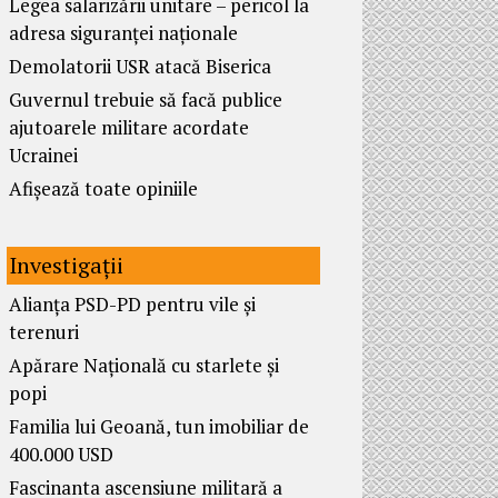
Legea salarizării unitare – pericol la
adresa siguranței naționale
Demolatorii USR atacă Biserica
Guvernul trebuie să facă publice
ajutoarele militare acordate
Ucrainei
Afișează toate opiniile
Investigații
Alianța PSD-PD pentru vile și
terenuri
Apărare Națională cu starlete și
popi
Familia lui Geoană, tun imobiliar de
400.000 USD
Fascinanta ascensiune militară a