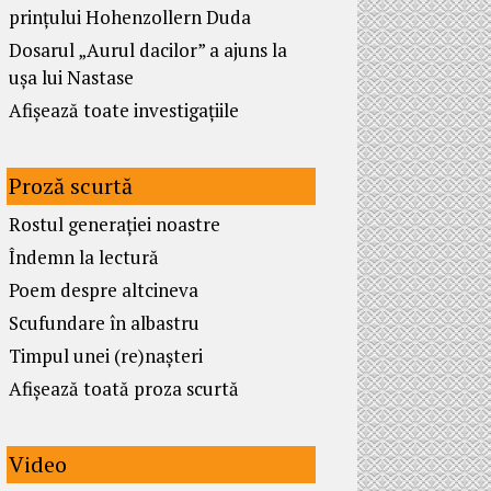
prințului Hohenzollern Duda
Dosarul „Aurul dacilor” a ajuns la
ușa lui Nastase
Afișează toate investigațiile
Proză scurtă
Rostul generației noastre
Îndemn la lectură
Poem despre altcineva
Scufundare în albastru
Timpul unei (re)nașteri
Afișează toată proza scurtă
Video