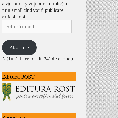
a vă abona și veți primi notificări
prin email cînd vor fi publicate
articole noi.
Adresă
email
Abonare
Alătură-te celorlalți 241 de abonați.
Editura ROST
Reportaje