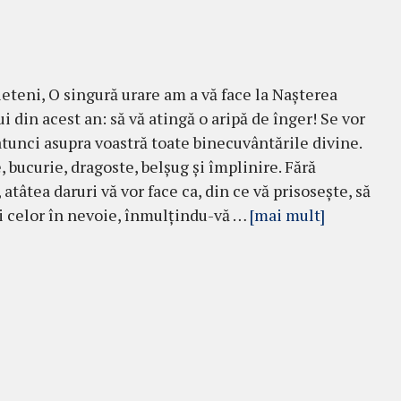
ieteni, O singură urare am a vă face la Nașterea
 din acest an: să vă atingă o aripă de înger! Se vor
atunci asupra voastră toate binecuvântările divine.
, bucurie, dragoste, belșug și împlinire. Fără
 atâtea daruri vă vor face ca, din ce vă prisosește, să
i celor în nevoie, înmulțindu-vă …
[mai mult]