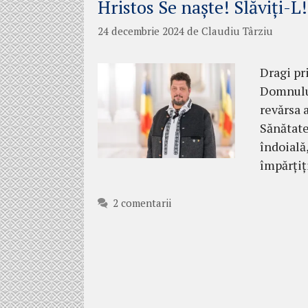
Hristos Se naște! Slăviți-L!
24 decembrie 2024
de
Claudiu Târziu
Dragi pr
Domnului
revărsa 
Sănătate
îndoială,
împărțiț
2 comentarii