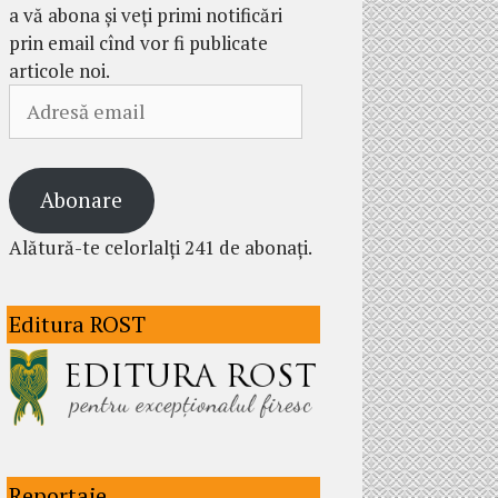
a vă abona și veți primi notificări
prin email cînd vor fi publicate
articole noi.
Adresă
email
Abonare
Alătură-te celorlalți 241 de abonați.
Editura ROST
Reportaje