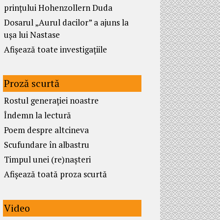
prințului Hohenzollern Duda
Dosarul „Aurul dacilor” a ajuns la
ușa lui Nastase
Afișează toate investigațiile
Proză scurtă
Rostul generației noastre
Îndemn la lectură
Poem despre altcineva
Scufundare în albastru
Timpul unei (re)nașteri
Afișează toată proza scurtă
Video