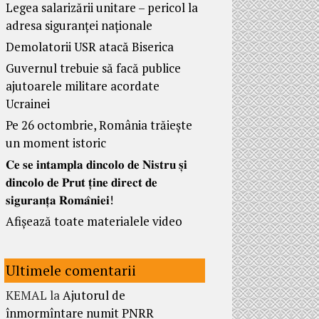
Legea salarizării unitare – pericol la
adresa siguranței naționale
Demolatorii USR atacă Biserica
Guvernul trebuie să facă publice
ajutoarele militare acordate
Ucrainei
Pe 26 octombrie, România trăiește
un moment istoric
𝐂𝐞 𝐬𝐞 𝐢𝐧𝐭𝐚𝐦𝐩𝐥𝐚 𝐝𝐢𝐧𝐜𝐨𝐥𝐨 𝐝𝐞 𝐍𝐢𝐬𝐭𝐫𝐮 𝐬̦𝐢
𝐝𝐢𝐧𝐜𝐨𝐥𝐨 𝐝𝐞 𝐏𝐫𝐮𝐭 𝐭̦𝐢𝐧𝐞 𝐝𝐢𝐫𝐞𝐜𝐭 𝐝𝐞
𝐬𝐢𝐠𝐮𝐫𝐚𝐧𝐭̦𝐚 𝐑𝐨𝐦𝐚̂𝐧𝐢𝐞𝐢!
Afișează toate materialele video
Ultimele comentarii
KEMAL
la
Ajutorul de
înmormîntare numit PNRR