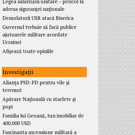
Legea salarizării unitare – pericol la
adresa siguranței naționale
Demolatorii USR atacă Biserica
Guvernul trebuie să facă publice
ajutoarele militare acordate
Ucrainei
Afișează toate opiniile
Investigații
Alianța PSD-PD pentru vile și
terenuri
Apărare Națională cu starlete și
popi
Familia lui Geoană, tun imobiliar de
400.000 USD
Fascinanta ascensiune militară a