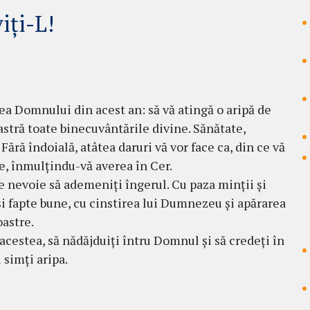
iți-L!
ea Domnului din acest an: să vă atingă o aripă de
astră toate binecuvântările divine. Sănătate,
Fără îndoială, atâtea daruri vă vor face ca, din ce vă
ie, înmulțindu-vă averea în Cer.
e nevoie să ademeniți îngerul. Cu paza minții și
 și fapte bune, cu cinstirea lui Dumnezeu și apărarea
oastre.
 acestea, să nădăjduiți întru Domnul și să credeți în
 simți aripa.