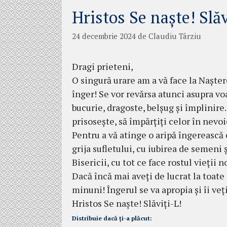
Hristos Se naște! Slăv
24 decembrie 2024
de
Claudiu Târziu
Dragi prieteni,
O singură urare am a vă face la Nașter
înger! Se vor revărsa atunci asupra vo
bucurie, dragoste, belșug și împlinire. 
prisosește, să împărțiți celor în nevo
Pentru a vă atinge o aripă îngerească 
grija sufletului, cu iubirea de semeni
Bisericii, cu tot ce face rostul vieții n
Dacă încă mai aveți de lucrat la toate
minuni! Îngerul se va apropia și îi veți
Hristos Se naște! Slăviți-L!
Distribuie dacă ți-a plăcut: