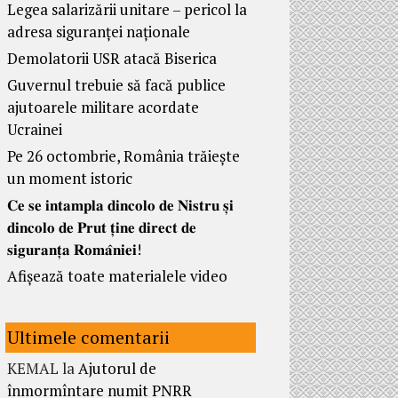
Legea salarizării unitare – pericol la
adresa siguranței naționale
Demolatorii USR atacă Biserica
Guvernul trebuie să facă publice
ajutoarele militare acordate
Ucrainei
Pe 26 octombrie, România trăiește
un moment istoric
𝐂𝐞 𝐬𝐞 𝐢𝐧𝐭𝐚𝐦𝐩𝐥𝐚 𝐝𝐢𝐧𝐜𝐨𝐥𝐨 𝐝𝐞 𝐍𝐢𝐬𝐭𝐫𝐮 𝐬̦𝐢
𝐝𝐢𝐧𝐜𝐨𝐥𝐨 𝐝𝐞 𝐏𝐫𝐮𝐭 𝐭̦𝐢𝐧𝐞 𝐝𝐢𝐫𝐞𝐜𝐭 𝐝𝐞
𝐬𝐢𝐠𝐮𝐫𝐚𝐧𝐭̦𝐚 𝐑𝐨𝐦𝐚̂𝐧𝐢𝐞𝐢!
Afișează toate materialele video
Ultimele comentarii
KEMAL
la
Ajutorul de
înmormîntare numit PNRR