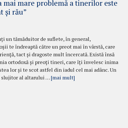
 mai mare problemă a tinerilor este
t și rău”
ţi un tămăduitor de suflete, în gene­ral,
oşii te îndreaptă către un preot mai în vârstă, care
rienţă, tact şi dragoste mult încercată. Există însă
ia orto­doxă şi preoţi tineri, care îţi învelesc inima
tea lor şi te scot astfel din iadul cel mai adânc. Un
 slujitor al altarului …
[mai mult]