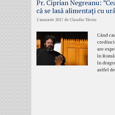
Pr. Ciprian Negreanu: ”Cea
că se lasă alimentați cu urâ
2 ianuarie 2017
de
Claudiu Târziu
Când cau
credinci
are expe
în Român
în dragos
astfel de