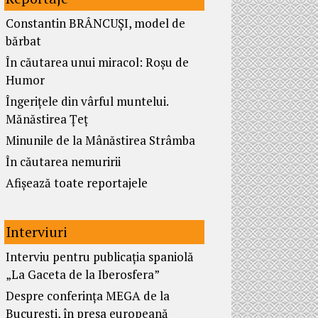
Constantin BRÂNCUȘI, model de
bărbat
În căutarea unui miracol: Roșu de
Humor
Îngerițele din vârful muntelui.
Mănăstirea Țeț
Minunile de la Mânăstirea Strâmba
În căutarea nemuririi
Afișează toate reportajele
Interviuri
Interviu pentru publicația spaniolă
„La Gaceta de la Iberosfera”
Despre conferința MEGA de la
București, în presa europeană