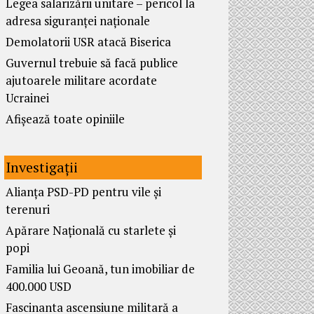
Legea salarizării unitare – pericol la
adresa siguranței naționale
Demolatorii USR atacă Biserica
Guvernul trebuie să facă publice
ajutoarele militare acordate
Ucrainei
Afișează toate opiniile
Investigații
Alianța PSD-PD pentru vile și
terenuri
Apărare Națională cu starlete și
popi
Familia lui Geoană, tun imobiliar de
400.000 USD
Fascinanta ascensiune militară a