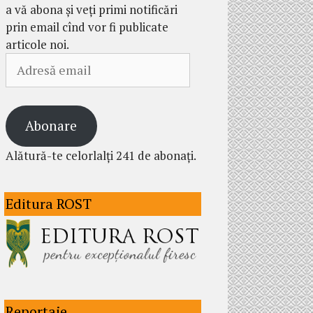
a vă abona și veți primi notificări
prin email cînd vor fi publicate
articole noi.
Adresă
email
Abonare
Alătură-te celorlalți 241 de abonați.
Editura ROST
Reportaje