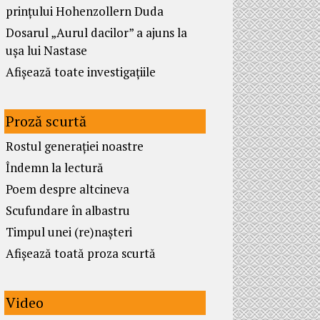
prințului Hohenzollern Duda
Dosarul „Aurul dacilor” a ajuns la
ușa lui Nastase
Afișează toate investigațiile
Proză scurtă
Rostul generației noastre
Îndemn la lectură
Poem despre altcineva
Scufundare în albastru
Timpul unei (re)nașteri
Afișează toată proza scurtă
Video