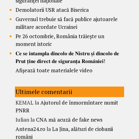
siguranței naționale
Demolatorii USR atacă Biserica
Guvernul trebuie să facă publice ajutoarele
militare acordate Ucrainei
Pe 26 octombrie, România trăiește un
moment istoric
𝐂𝐞 𝐬𝐞 𝐢𝐧𝐭𝐚𝐦𝐩𝐥𝐚 𝐝𝐢𝐧𝐜𝐨𝐥𝐨 𝐝𝐞 𝐍𝐢𝐬𝐭𝐫𝐮 𝐬̦𝐢 𝐝𝐢𝐧𝐜𝐨𝐥𝐨 𝐝𝐞
𝐏𝐫𝐮𝐭 𝐭̦𝐢𝐧𝐞 𝐝𝐢𝐫𝐞𝐜𝐭 𝐝𝐞 𝐬𝐢𝐠𝐮𝐫𝐚𝐧𝐭̦𝐚 𝐑𝐨𝐦𝐚̂𝐧𝐢𝐞𝐢!
Afișează toate materialele video
Ultimele comentarii
KEMAL
la
Ajutorul de înmormîntare numit
PNRR
Iulian
la
CNA mă acuză de fake news
Antena24.ro
la
La Jina, alături de ciobanii
români