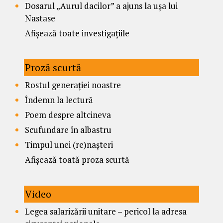
Dosarul „Aurul dacilor” a ajuns la ușa lui
Nastase
Afișează toate investigațiile
Proză scurtă
Rostul generației noastre
Îndemn la lectură
Poem despre altcineva
Scufundare în albastru
Timpul unei (re)nașteri
Afișează toată proza scurtă
Video
Legea salarizării unitare – pericol la adresa