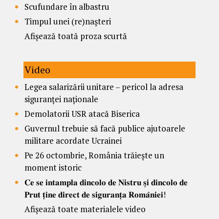
Scufundare în albastru
Timpul unei (re)nașteri
Afișează toată proza scurtă
Video
Legea salarizării unitare – pericol la adresa
siguranței naționale
Demolatorii USR atacă Biserica
Guvernul trebuie să facă publice ajutoarele
militare acordate Ucrainei
Pe 26 octombrie, România trăiește un
moment istoric
𝐂𝐞 𝐬𝐞 𝐢𝐧𝐭𝐚𝐦𝐩𝐥𝐚 𝐝𝐢𝐧𝐜𝐨𝐥𝐨 𝐝𝐞 𝐍𝐢𝐬𝐭𝐫𝐮 𝐬̦𝐢 𝐝𝐢𝐧𝐜𝐨𝐥𝐨 𝐝𝐞
𝐏𝐫𝐮𝐭 𝐭̦𝐢𝐧𝐞 𝐝𝐢𝐫𝐞𝐜𝐭 𝐝𝐞 𝐬𝐢𝐠𝐮𝐫𝐚𝐧𝐭̦𝐚 𝐑𝐨𝐦𝐚̂𝐧𝐢𝐞𝐢!
Afișează toate materialele video