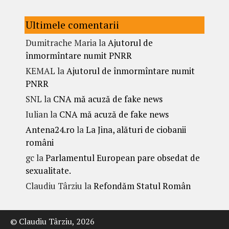
Ultimele comentarii
Dumitrache Maria
la
Ajutorul de
înmormîntare numit PNRR
KEMAL
la
Ajutorul de înmormîntare numit
PNRR
SNL
la
CNA mă acuză de fake news
Iulian
la
CNA mă acuză de fake news
Antena24.ro
la
La Jina, alături de ciobanii
români
gc
la
Parlamentul European pare obsedat de
sexualitate.
Claudiu Târziu
la
Refondăm Statul Român
© Claudiu Târziu, 2026