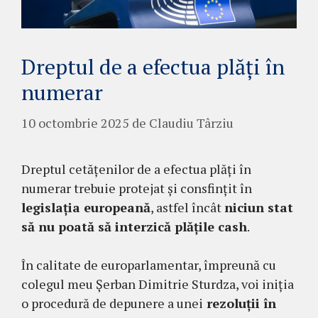
Dreptul de a efectua plăți în
numerar
10 octombrie 2025
de
Claudiu Târziu
Dreptul cetățenilor de a efectua plăți în
numerar trebuie protejat și consfințit în
legislația europeană
, astfel încât
niciun stat
să nu poată să interzică plățile cash
.
În calitate de europarlamentar, împreună cu
colegul meu Șerban Dimitrie Sturdza, voi iniția
o procedură de depunere a unei
rezoluții în