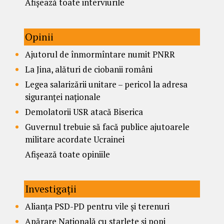
Afișează toate interviurile
Opinii
Ajutorul de înmormîntare numit PNRR
La Jina, alături de ciobanii români
Legea salarizării unitare – pericol la adresa
siguranței naționale
Demolatorii USR atacă Biserica
Guvernul trebuie să facă publice ajutoarele
militare acordate Ucrainei
Afișează toate opiniile
Investigații
Alianța PSD-PD pentru vile și terenuri
Apărare Națională cu starlete și popi