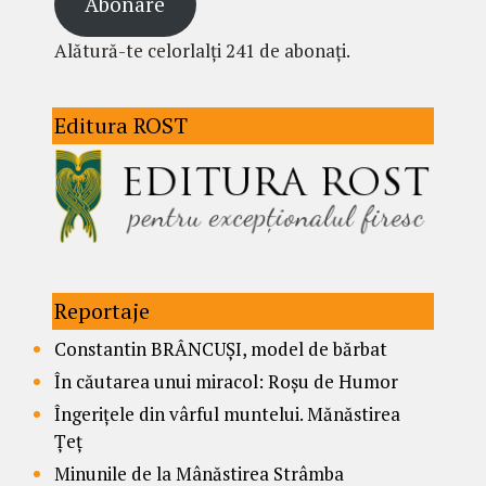
Abonare
Alătură-te celorlalți 241 de abonați.
Editura ROST
Reportaje
Constantin BRÂNCUȘI, model de bărbat
În căutarea unui miracol: Roșu de Humor
Îngerițele din vârful muntelui. Mănăstirea
Țeț
Minunile de la Mânăstirea Strâmba