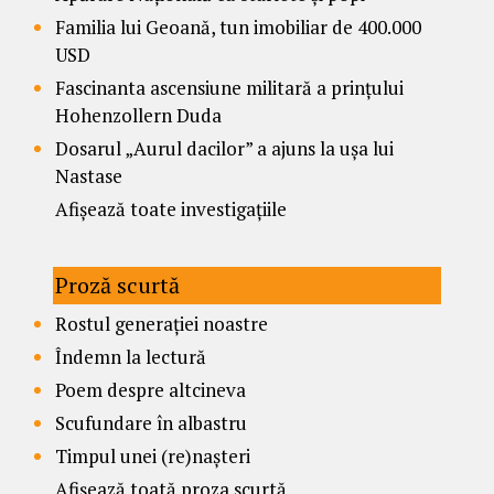
Familia lui Geoană, tun imobiliar de 400.000
USD
Fascinanta ascensiune militară a prințului
Hohenzollern Duda
Dosarul „Aurul dacilor” a ajuns la ușa lui
Nastase
Afișează toate investigațiile
Proză scurtă
Rostul generației noastre
Îndemn la lectură
Poem despre altcineva
Scufundare în albastru
Timpul unei (re)nașteri
Afișează toată proza scurtă