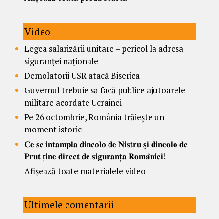
Video
Legea salarizării unitare – pericol la adresa
siguranței naționale
Demolatorii USR atacă Biserica
Guvernul trebuie să facă publice ajutoarele
militare acordate Ucrainei
Pe 26 octombrie, România trăiește un
moment istoric
𝐂𝐞 𝐬𝐞 𝐢𝐧𝐭𝐚𝐦𝐩𝐥𝐚 𝐝𝐢𝐧𝐜𝐨𝐥𝐨 𝐝𝐞 𝐍𝐢𝐬𝐭𝐫𝐮 𝐬̦𝐢 𝐝𝐢𝐧𝐜𝐨𝐥𝐨 𝐝𝐞
𝐏𝐫𝐮𝐭 𝐭̦𝐢𝐧𝐞 𝐝𝐢𝐫𝐞𝐜𝐭 𝐝𝐞 𝐬𝐢𝐠𝐮𝐫𝐚𝐧𝐭̦𝐚 𝐑𝐨𝐦𝐚̂𝐧𝐢𝐞𝐢!
Afișează toate materialele video
Ultimele comentarii