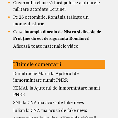
Guvernul trebuie să facă publice ajutoarele
militare acordate Ucrainei
Pe 26 octombrie, România trăiește un
moment istoric
𝐂𝐞 𝐬𝐞 𝐢𝐧𝐭𝐚𝐦𝐩𝐥𝐚 𝐝𝐢𝐧𝐜𝐨𝐥𝐨 𝐝𝐞 𝐍𝐢𝐬𝐭𝐫𝐮 𝐬̦𝐢 𝐝𝐢𝐧𝐜𝐨𝐥𝐨 𝐝𝐞
𝐏𝐫𝐮𝐭 𝐭̦𝐢𝐧𝐞 𝐝𝐢𝐫𝐞𝐜𝐭 𝐝𝐞 𝐬𝐢𝐠𝐮𝐫𝐚𝐧𝐭̦𝐚 𝐑𝐨𝐦𝐚̂𝐧𝐢𝐞𝐢!
Afișează toate materialele video
Ultimele comentarii
Dumitrache Maria
la
Ajutorul de
înmormîntare numit PNRR
KEMAL
la
Ajutorul de înmormîntare numit
PNRR
SNL
la
CNA mă acuză de fake news
Iulian
la
CNA mă acuză de fake news