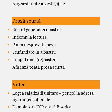
Afișează toate investigațiile
Proză scurtă
Rostul generației noastre
Îndemn la lectură
Poem despre altcineva
Scufundare în albastru
Timpul unei (re)nașteri
Afișează toată proza scurtă
Video
Legea salarizării unitare – pericol la adresa
siguranței naționale
Demolatorii USR atacă Biserica