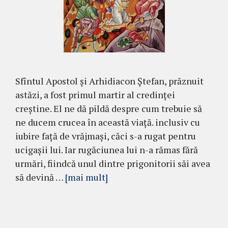
Sfîntul Apostol şi Arhidiacon Ştefan, prăznuit
astăzi, a fost primul martir al credinței
creștine. El ne dă pildă despre cum trebuie să
ne ducem crucea în această viață. inclusiv cu
iubire față de vrăjmași, căci s-a rugat pentru
ucigașii lui. Iar rugăciunea lui n-a rămas fără
urmări, fiindcă unul dintre prigonitorii săi avea
să devină …
[mai mult]