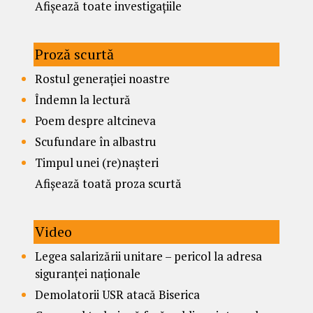
Afișează toate investigațiile
Proză scurtă
Rostul generației noastre
Îndemn la lectură
Poem despre altcineva
Scufundare în albastru
Timpul unei (re)nașteri
Afișează toată proza scurtă
Video
Legea salarizării unitare – pericol la adresa
siguranței naționale
Demolatorii USR atacă Biserica