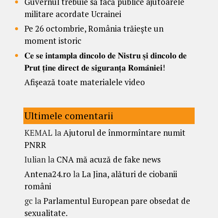
Guvernul trebuie să facă publice ajutoarele
militare acordate Ucrainei
Pe 26 octombrie, România trăiește un
moment istoric
𝐂𝐞 𝐬𝐞 𝐢𝐧𝐭𝐚𝐦𝐩𝐥𝐚 𝐝𝐢𝐧𝐜𝐨𝐥𝐨 𝐝𝐞 𝐍𝐢𝐬𝐭𝐫𝐮 𝐬̦𝐢 𝐝𝐢𝐧𝐜𝐨𝐥𝐨 𝐝𝐞
𝐏𝐫𝐮𝐭 𝐭̦𝐢𝐧𝐞 𝐝𝐢𝐫𝐞𝐜𝐭 𝐝𝐞 𝐬𝐢𝐠𝐮𝐫𝐚𝐧𝐭̦𝐚 𝐑𝐨𝐦𝐚̂𝐧𝐢𝐞𝐢!
Afișează toate materialele video
Ultimele comentarii
KEMAL
la
Ajutorul de înmormîntare numit
PNRR
Iulian
la
CNA mă acuză de fake news
Antena24.ro
la
La Jina, alături de ciobanii
români
gc
la
Parlamentul European pare obsedat de
sexualitate.