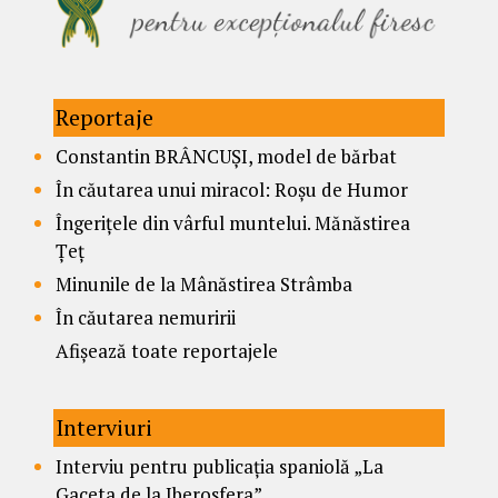
Reportaje
Constantin BRÂNCUȘI, model de bărbat
În căutarea unui miracol: Roșu de Humor
Îngerițele din vârful muntelui. Mănăstirea
Țeț
Minunile de la Mânăstirea Strâmba
În căutarea nemuririi
Afișează toate reportajele
Interviuri
Interviu pentru publicația spaniolă „La
Gaceta de la Iberosfera”