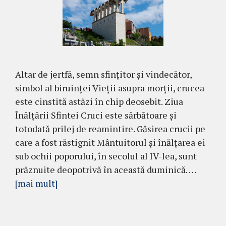
Altar de jertfă, semn sfințitor și vindecător,
simbol al biruinței Vieții asupra morții, crucea
este cinstită astăzi în chip deosebit. Ziua
Înălțării Sfintei Cruci este sărbătoare și
totodată prilej de reamintire. Găsirea crucii pe
care a fost răstignit Mântuitorul și înălțarea ei
sub ochii poporului, în secolul al IV-lea, sunt
prăznuite deopotrivă în această duminică. …
[mai mult]