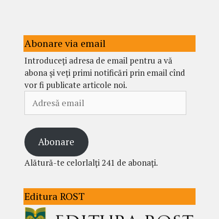
Abonare via email
Introduceți adresa de email pentru a vă
abona și veți primi notificări prin email cînd
vor fi publicate articole noi.
Adresă
email
Abonare
Alătură-te celorlalți 241 de abonați.
Editura ROST