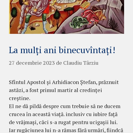
La mulți ani binecuvîntați!
27 decembrie 2023
de
Claudiu Târziu
Sfîntul Apostol şi Arhidiacon Ştefan, prăznuit
astăzi, a fost primul martir al credinței
creștine.
El ne dă pildă despre cum trebuie să ne ducem
crucea în această viață. inclusiv cu iubire față
de vrăjmași, căci s-a rugat pentru ucigașii lui.
Iar rugăciunea lui n-a rămas fără urmări, fiindcă