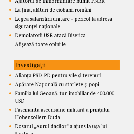
Ajutorul de înmormîntare numit PNRR
La Jina, alături de ciobanii români
Legea salarizării unitare – pericol la adresa
siguranței naționale
Demolatorii USR atacă Biserica
Afișează toate opiniile
Investigații
Alianța PSD-PD pentru vile și terenuri
Apărare Națională cu starlete și popi
Familia lui Geoană, tun imobiliar de 400.000
USD
Fascinanta ascensiune militară a prințului
Hohenzollern Duda
Dosarul „Aurul dacilor” a ajuns la ușa lui
Nastase