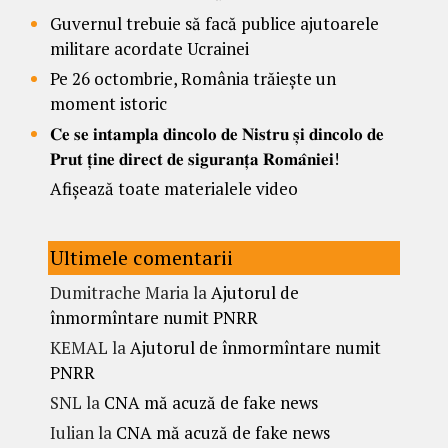
Guvernul trebuie să facă publice ajutoarele
militare acordate Ucrainei
Pe 26 octombrie, România trăiește un
moment istoric
𝐂𝐞 𝐬𝐞 𝐢𝐧𝐭𝐚𝐦𝐩𝐥𝐚 𝐝𝐢𝐧𝐜𝐨𝐥𝐨 𝐝𝐞 𝐍𝐢𝐬𝐭𝐫𝐮 𝐬̦𝐢 𝐝𝐢𝐧𝐜𝐨𝐥𝐨 𝐝𝐞
𝐏𝐫𝐮𝐭 𝐭̦𝐢𝐧𝐞 𝐝𝐢𝐫𝐞𝐜𝐭 𝐝𝐞 𝐬𝐢𝐠𝐮𝐫𝐚𝐧𝐭̦𝐚 𝐑𝐨𝐦𝐚̂𝐧𝐢𝐞𝐢!
Afișează toate materialele video
Ultimele comentarii
Dumitrache Maria
la
Ajutorul de
înmormîntare numit PNRR
KEMAL
la
Ajutorul de înmormîntare numit
PNRR
SNL
la
CNA mă acuză de fake news
Iulian
la
CNA mă acuză de fake news