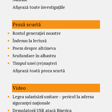
Afișează toate investigațiile
Proză scurtă
Rostul generației noastre
Îndemn la lectură
Poem despre altcineva
Scufundare în albastru
Timpul unei (re)nașteri
Afișează toată proza scurtă
Video
Legea salarizării unitare – pericol la adresa
siguranței naționale
Demolatorii USR atacă Biserica