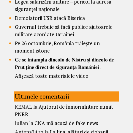
Legea salarizării unitare – pericol la adresa
siguranței naționale
Demolatorii USR atacă Biserica
Guvernul trebuie să facă publice ajutoarele
militare acordate Ucrainei
Pe 26 octombrie, România trăiește un
moment istoric
𝐂𝐞 𝐬𝐞 𝐢𝐧𝐭𝐚𝐦𝐩𝐥𝐚 𝐝𝐢𝐧𝐜𝐨𝐥𝐨 𝐝𝐞 𝐍𝐢𝐬𝐭𝐫𝐮 𝐬̦𝐢 𝐝𝐢𝐧𝐜𝐨𝐥𝐨 𝐝𝐞
𝐏𝐫𝐮𝐭 𝐭̦𝐢𝐧𝐞 𝐝𝐢𝐫𝐞𝐜𝐭 𝐝𝐞 𝐬𝐢𝐠𝐮𝐫𝐚𝐧𝐭̦𝐚 𝐑𝐨𝐦𝐚̂𝐧𝐢𝐞𝐢!
Afișează toate materialele video
Ultimele comentarii
KEMAL
la
Ajutorul de înmormîntare numit
PNRR
Iulian
la
CNA mă acuză de fake news
Antena24.ro
la
La Jina, alături de ciobanii