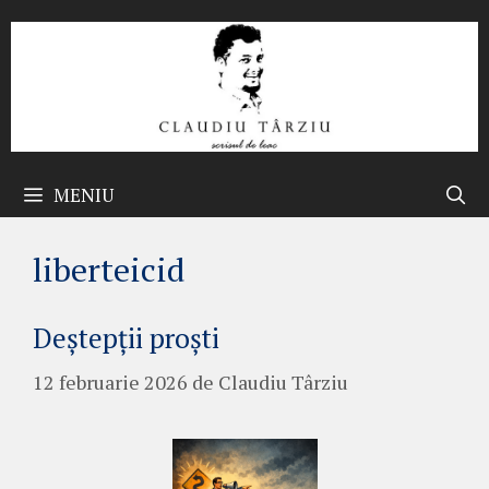
Sari
la
conținut
MENIU
liberteicid
Deștepții proști
12 februarie 2026
de
Claudiu Târziu