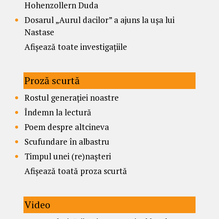
Hohenzollern Duda
Dosarul „Aurul dacilor” a ajuns la ușa lui
Nastase
Afișează toate investigațiile
Proză scurtă
Rostul generației noastre
Îndemn la lectură
Poem despre altcineva
Scufundare în albastru
Timpul unei (re)nașteri
Afișează toată proza scurtă
Video