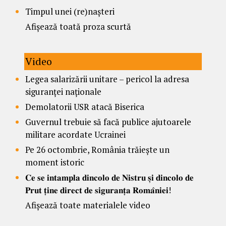
Timpul unei (re)nașteri
Afișează toată proza scurtă
Video
Legea salarizării unitare – pericol la adresa
siguranței naționale
Demolatorii USR atacă Biserica
Guvernul trebuie să facă publice ajutoarele
militare acordate Ucrainei
Pe 26 octombrie, România trăiește un
moment istoric
𝐂𝐞 𝐬𝐞 𝐢𝐧𝐭𝐚𝐦𝐩𝐥𝐚 𝐝𝐢𝐧𝐜𝐨𝐥𝐨 𝐝𝐞 𝐍𝐢𝐬𝐭𝐫𝐮 𝐬̦𝐢 𝐝𝐢𝐧𝐜𝐨𝐥𝐨 𝐝𝐞
𝐏𝐫𝐮𝐭 𝐭̦𝐢𝐧𝐞 𝐝𝐢𝐫𝐞𝐜𝐭 𝐝𝐞 𝐬𝐢𝐠𝐮𝐫𝐚𝐧𝐭̦𝐚 𝐑𝐨𝐦𝐚̂𝐧𝐢𝐞𝐢!
Afișează toate materialele video