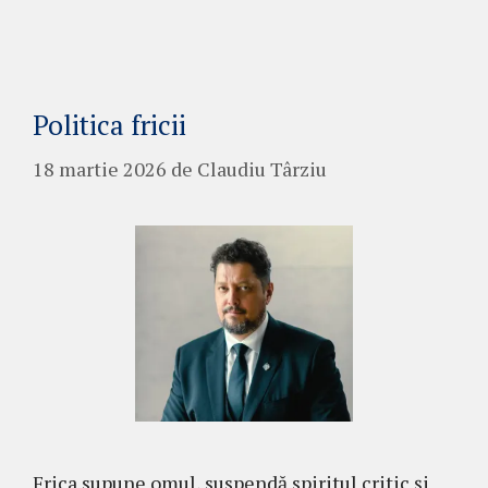
Politica fricii
18 martie 2026
de
Claudiu Târziu
Frica supune omul, suspendă spiritul critic și