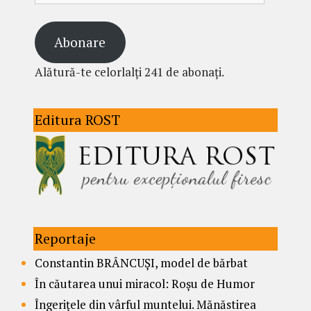
Abonare
Alătură-te celorlalți 241 de abonați.
Editura ROST
Reportaje
Constantin BRÂNCUȘI, model de bărbat
În căutarea unui miracol: Roșu de Humor
Îngerițele din vârful muntelui. Mănăstirea