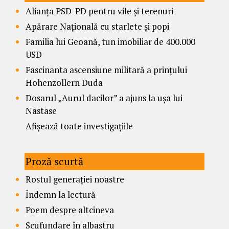
Alianța PSD-PD pentru vile și terenuri
Apărare Națională cu starlete și popi
Familia lui Geoană, tun imobiliar de 400.000
USD
Fascinanta ascensiune militară a prințului
Hohenzollern Duda
Dosarul „Aurul dacilor” a ajuns la ușa lui
Nastase
Afișează toate investigațiile
Proză scurtă
Rostul generației noastre
Îndemn la lectură
Poem despre altcineva
Scufundare în albastru