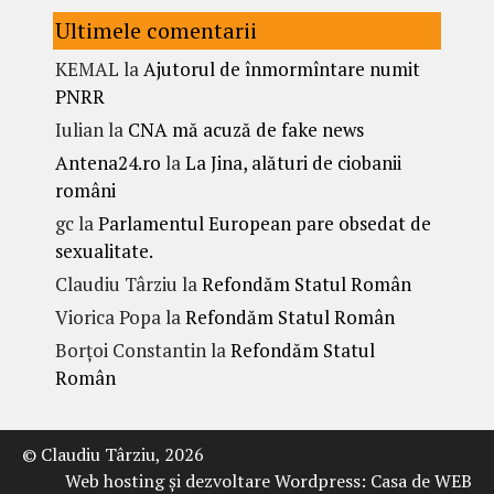
Ultimele comentarii
KEMAL
la
Ajutorul de înmormîntare numit
PNRR
Iulian
la
CNA mă acuză de fake news
Antena24.ro
la
La Jina, alături de ciobanii
români
gc
la
Parlamentul European pare obsedat de
sexualitate.
Claudiu Târziu
la
Refondăm Statul Român
Viorica Popa
la
Refondăm Statul Român
Borțoi Constantin
la
Refondăm Statul
Român
© Claudiu Târziu, 2026
Web hosting şi dezvoltare Wordpress:
Casa de WEB