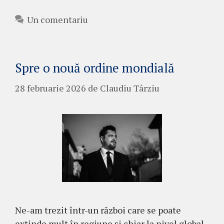
Un comentariu
Spre o nouă ordine mondială
28 februarie 2026
de
Claudiu Târziu
Ne-am trezit într-un război care se poate
extinde mult în regiune și chiar la nivel global.