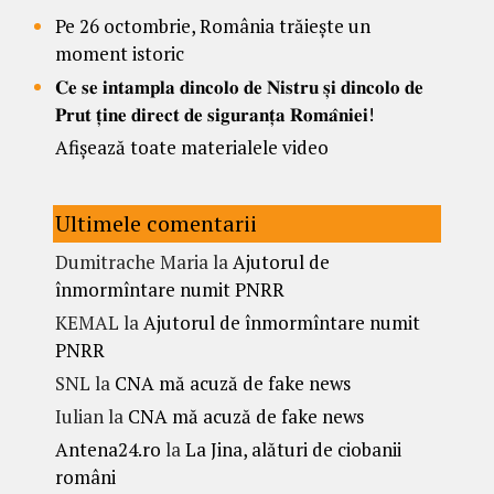
Pe 26 octombrie, România trăiește un
moment istoric
𝐂𝐞 𝐬𝐞 𝐢𝐧𝐭𝐚𝐦𝐩𝐥𝐚 𝐝𝐢𝐧𝐜𝐨𝐥𝐨 𝐝𝐞 𝐍𝐢𝐬𝐭𝐫𝐮 𝐬̦𝐢 𝐝𝐢𝐧𝐜𝐨𝐥𝐨 𝐝𝐞
𝐏𝐫𝐮𝐭 𝐭̦𝐢𝐧𝐞 𝐝𝐢𝐫𝐞𝐜𝐭 𝐝𝐞 𝐬𝐢𝐠𝐮𝐫𝐚𝐧𝐭̦𝐚 𝐑𝐨𝐦𝐚̂𝐧𝐢𝐞𝐢!
Afișează toate materialele video
Ultimele comentarii
Dumitrache Maria
la
Ajutorul de
înmormîntare numit PNRR
KEMAL
la
Ajutorul de înmormîntare numit
PNRR
SNL
la
CNA mă acuză de fake news
Iulian
la
CNA mă acuză de fake news
Antena24.ro
la
La Jina, alături de ciobanii
români