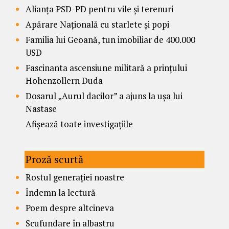
Alianța PSD-PD pentru vile și terenuri
Apărare Națională cu starlete și popi
Familia lui Geoană, tun imobiliar de 400.000
USD
Fascinanta ascensiune militară a prințului
Hohenzollern Duda
Dosarul „Aurul dacilor” a ajuns la ușa lui
Nastase
Afișează toate investigațiile
Proză scurtă
Rostul generației noastre
Îndemn la lectură
Poem despre altcineva
Scufundare în albastru