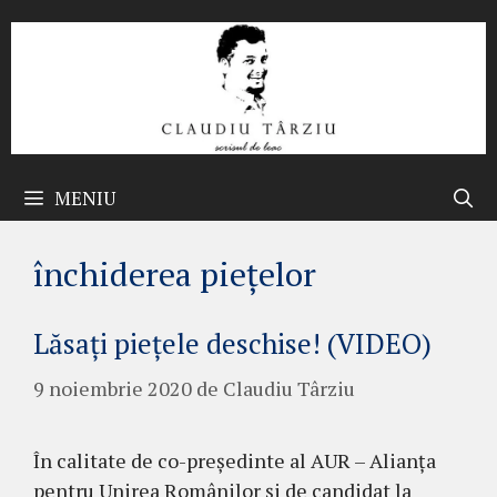
Sari
la
conținut
MENIU
închiderea piețelor
Lăsați piețele deschise! (VIDEO)
9 noiembrie 2020
de
Claudiu Târziu
În calitate de co-președinte al AUR – Alianța
pentru Unirea Românilor și de candidat la