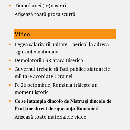
Timpul unei (re)nașteri
Afișează toată proza scurtă
Video
Legea salarizării unitare – pericol la adresa
siguranței naționale
Demolatorii USR atacă Biserica
Guvernul trebuie să facă publice ajutoarele
militare acordate Ucrainei
Pe 26 octombrie, România trăiește un
moment istoric
𝐂𝐞 𝐬𝐞 𝐢𝐧𝐭𝐚𝐦𝐩𝐥𝐚 𝐝𝐢𝐧𝐜𝐨𝐥𝐨 𝐝𝐞 𝐍𝐢𝐬𝐭𝐫𝐮 𝐬̦𝐢 𝐝𝐢𝐧𝐜𝐨𝐥𝐨 𝐝𝐞
𝐏𝐫𝐮𝐭 𝐭̦𝐢𝐧𝐞 𝐝𝐢𝐫𝐞𝐜𝐭 𝐝𝐞 𝐬𝐢𝐠𝐮𝐫𝐚𝐧𝐭̦𝐚 𝐑𝐨𝐦𝐚̂𝐧𝐢𝐞𝐢!
Afișează toate materialele video