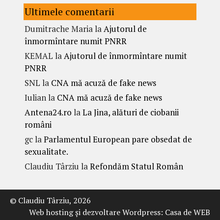
Ultimele comentarii
Dumitrache Maria
la
Ajutorul de
înmormîntare numit PNRR
KEMAL
la
Ajutorul de înmormîntare numit
PNRR
SNL
la
CNA mă acuză de fake news
Iulian
la
CNA mă acuză de fake news
Antena24.ro
la
La Jina, alături de ciobanii
români
gc
la
Parlamentul European pare obsedat de
sexualitate.
Claudiu Târziu
la
Refondăm Statul Român
© Claudiu Târziu, 2026
Web hosting şi dezvoltare Wordpress:
Casa de WEB