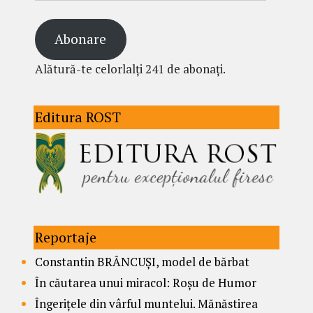
Abonare
Alătură-te celorlalți 241 de abonați.
Editura ROST
Reportaje
Constantin BRÂNCUȘI, model de bărbat
În căutarea unui miracol: Roșu de Humor
Îngerițele din vârful muntelui. Mănăstirea