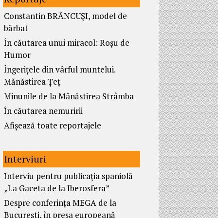
Constantin BRÂNCUȘI, model de
bărbat
În căutarea unui miracol: Roșu de
Humor
Îngerițele din vârful muntelui.
Mănăstirea Țeț
Minunile de la Mânăstirea Strâmba
În căutarea nemuririi
Afișează toate reportajele
Interviuri
Interviu pentru publicația spaniolă
„La Gaceta de la Iberosfera”
Despre conferința MEGA de la
București, în presa europeană