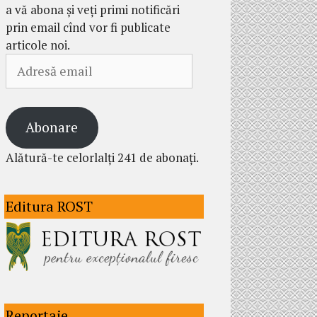
a vă abona și veți primi notificări
prin email cînd vor fi publicate
articole noi.
Adresă
email
Abonare
Alătură-te celorlalți 241 de abonați.
Editura ROST
Reportaje