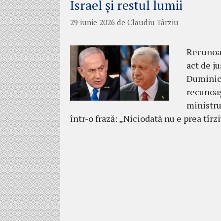
Israel și restul lumii
29 iunie 2026
de
Claudiu Târziu
Recunoaș
act de ju
Duminică
recunoaș
ministru
într-o frază: „Niciodată nu e prea tîrzi