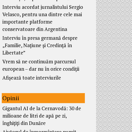
Interviu acordat jurnalistului Sergio
Velasco, pentru una dintre cele mai
importante platforme
conservatoare din Argentina
Interviu în presa germană despre
„Familie, Națiune și Credință în
Libertate”
Vrem să ne continuăm parcursul
european – dar nu în orice condiții
Afișează toate interviurile
Opinii
Gigantul AI de la Cernavodă: 30 de
milioane de litri de apă pe zi,
înghițiți din Dunăre
Ajutorul de înmormîntare numit