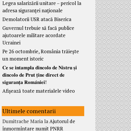
Legea salarizării unitare – pericol la
adresa siguranței naționale
Demolatorii USR atacă Biserica
Guvernul trebuie să facă publice
ajutoarele militare acordate
Ucrainei
Pe 26 octombrie, România trăiește
un moment istoric
𝐂𝐞 𝐬𝐞 𝐢𝐧𝐭𝐚𝐦𝐩𝐥𝐚 𝐝𝐢𝐧𝐜𝐨𝐥𝐨 𝐝𝐞 𝐍𝐢𝐬𝐭𝐫𝐮 𝐬̦𝐢
𝐝𝐢𝐧𝐜𝐨𝐥𝐨 𝐝𝐞 𝐏𝐫𝐮𝐭 𝐭̦𝐢𝐧𝐞 𝐝𝐢𝐫𝐞𝐜𝐭 𝐝𝐞
𝐬𝐢𝐠𝐮𝐫𝐚𝐧𝐭̦𝐚 𝐑𝐨𝐦𝐚̂𝐧𝐢𝐞𝐢!
Afișează toate materialele video
Ultimele comentarii
Dumitrache Maria
la
Ajutorul de
înmormîntare numit PNRR