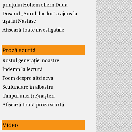
prințului Hohenzollern Duda
Dosarul „Aurul dacilor” a ajuns la
ușa lui Nastase
Afișează toate investigațiile
Proză scurtă
Rostul generației noastre
Îndemn la lectură
Poem despre altcineva
Scufundare în albastru
Timpul unei (re)nașteri
Afișează toată proza scurtă
Video