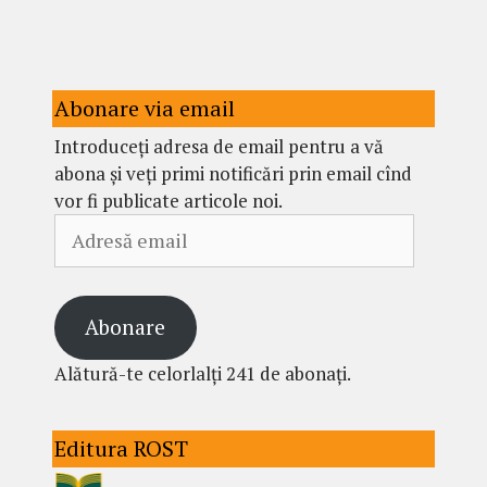
Abonare via email
Introduceți adresa de email pentru a vă
abona și veți primi notificări prin email cînd
vor fi publicate articole noi.
Adresă
email
Abonare
Alătură-te celorlalți 241 de abonați.
Editura ROST