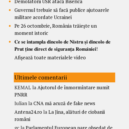
Demolatorii USR atacă Biserica
Guvernul trebuie să facă publice ajutoarele
militare acordate Ucrainei
Pe 26 octombrie, România trăiește un
moment istoric
𝐂𝐞 𝐬𝐞 𝐢𝐧𝐭𝐚𝐦𝐩𝐥𝐚 𝐝𝐢𝐧𝐜𝐨𝐥𝐨 𝐝𝐞 𝐍𝐢𝐬𝐭𝐫𝐮 𝐬̦𝐢 𝐝𝐢𝐧𝐜𝐨𝐥𝐨 𝐝𝐞
𝐏𝐫𝐮𝐭 𝐭̦𝐢𝐧𝐞 𝐝𝐢𝐫𝐞𝐜𝐭 𝐝𝐞 𝐬𝐢𝐠𝐮𝐫𝐚𝐧𝐭̦𝐚 𝐑𝐨𝐦𝐚̂𝐧𝐢𝐞𝐢!
Afișează toate materialele video
Ultimele comentarii
KEMAL
la
Ajutorul de înmormîntare numit
PNRR
Iulian
la
CNA mă acuză de fake news
Antena24.ro
la
La Jina, alături de ciobanii
români
gc
la
Parlamentul European pare obsedat de