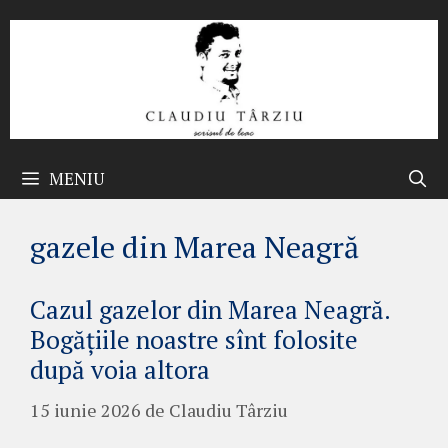
Sari
la
conținut
MENIU
gazele din Marea Neagră
Cazul gazelor din Marea Neagră.
Bogățiile noastre sînt folosite
după voia altora
15 iunie 2026
de
Claudiu Târziu