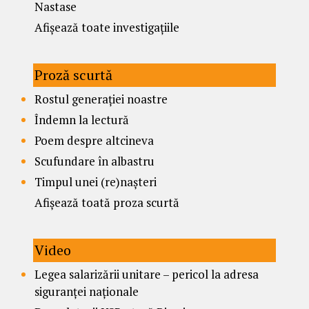
Nastase
Afișează toate investigațiile
Proză scurtă
Rostul generației noastre
Îndemn la lectură
Poem despre altcineva
Scufundare în albastru
Timpul unei (re)nașteri
Afișează toată proza scurtă
Video
Legea salarizării unitare – pericol la adresa
siguranței naționale