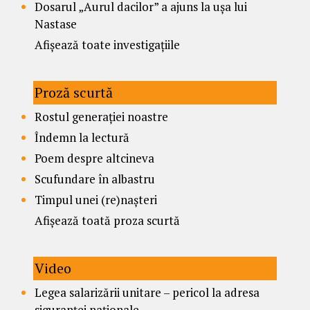
Dosarul „Aurul dacilor” a ajuns la ușa lui
Nastase
Afișează toate investigațiile
Proză scurtă
Rostul generației noastre
Îndemn la lectură
Poem despre altcineva
Scufundare în albastru
Timpul unei (re)nașteri
Afișează toată proza scurtă
Video
Legea salarizării unitare – pericol la adresa
siguranței naționale