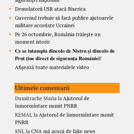
Demolatorii USR atacă Biserica
Guvernul trebuie să facă publice ajutoarele
militare acordate Ucrainei
Pe 26 octombrie, România trăiește un
moment istoric
𝐂𝐞 𝐬𝐞 𝐢𝐧𝐭𝐚𝐦𝐩𝐥𝐚 𝐝𝐢𝐧𝐜𝐨𝐥𝐨 𝐝𝐞 𝐍𝐢𝐬𝐭𝐫𝐮 𝐬̦𝐢 𝐝𝐢𝐧𝐜𝐨𝐥𝐨 𝐝𝐞
𝐏𝐫𝐮𝐭 𝐭̦𝐢𝐧𝐞 𝐝𝐢𝐫𝐞𝐜𝐭 𝐝𝐞 𝐬𝐢𝐠𝐮𝐫𝐚𝐧𝐭̦𝐚 𝐑𝐨𝐦𝐚̂𝐧𝐢𝐞𝐢!
Afișează toate materialele video
Ultimele comentarii
Dumitrache Maria
la
Ajutorul de
înmormîntare numit PNRR
KEMAL
la
Ajutorul de înmormîntare numit
PNRR
SNL
la
CNA mă acuză de fake news